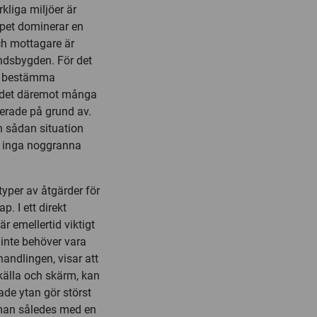
kliga miljöer är
apet dominerar en
och mottagare är
andsbygden. För det
an bestämma
ns det däremot många
erade på grund av.
en sådan situation
er inga noggranna
typer av åtgärder för
p. I ett direkt
r emellertid viktigt
 inte behöver vara
andlingen, visar att
källa och skärm, kan
de ytan gör störst
 man således med en