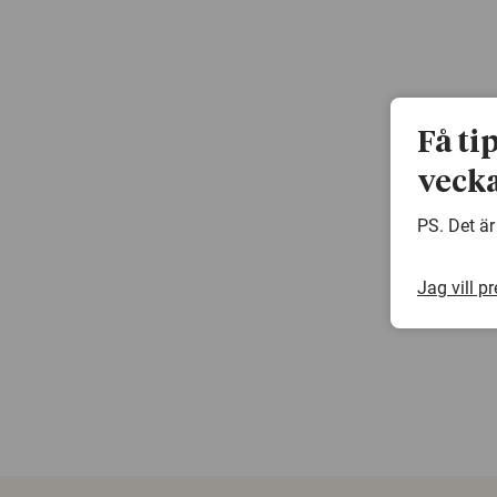
Få ti
vecka
PS. Det är
Jag vill p