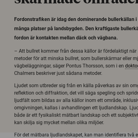
Fordonstrafiken är idag den dominerande bullerkällan i
många platser på landsbygden. Den kraftigaste bullerk
fordon är kontakten mellan däck och vägbana.
– Att bullret kommer från dessa källor är fördelaktigt nä
metoder för att minska bullret, som bullerskärmar eller m
vägbeläggningar, säger Pontus Thorsson, som i en
dokto
Chalmers beskriver just sådana metoder.
Ljudet som utbreder sig från en källa påverkas av sin o
reflektion och diffraktion, det vill säga spegling och sprid
ljudfält som bildas av alla källor inom ett område, inklus
omgivningen, kallas i avhandlingen ett ljudlandskap. Lj
både är ett fysikaliskt mätbart landskap och ett subjektiv
kan skilja sig mycket mellan olika miljöer.
För det mätbara ljudlandskapet, kan man identifiera två e