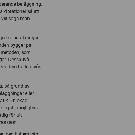
rberande beläggning.
 vibrationer så att
t vill säga man
ga för beräkningar
toden bygger på
a metoden, som
gar. Dessa två
tt studera bullernivåer
ra, på grund av
läggningar eller
rafik. En ökad
 rejält, möjligtvis
dig för att
Thorsson.
serligen bullernivån