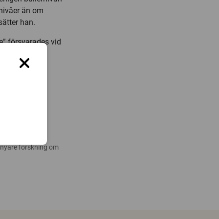
rnivåer än om
sätter han.
e” försvarades vid
 nyare forskning om