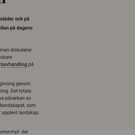
 städer och på
ällan på dagens
r man diskuterar
jukare
rsavhandling
på
mgivning genom
ning. Det totala
ive påverkan av
udlandskapet, som
t upplevt landskap,
xtremfall: det