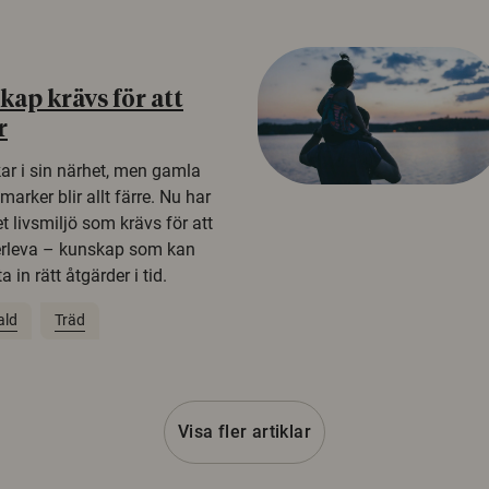
ap krävs för att
r
kar i sin närhet, men gamla
rker blir allt färre. Nu har
t livsmiljö som krävs för att
erleva – kunskap som kan
 in rätt åtgärder i tid.
ald
Träd
Visa fler artiklar