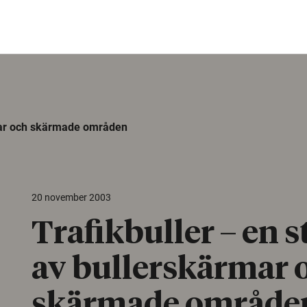
rmar och skärmade områden
20 november 2003
Trafikbuller – en s
av bullerskärmar 
skärmade område