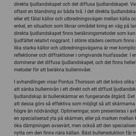
direkta ljudlandskapet och det diffusa ljudlandskapet. Ver
oftast en blandning av båda två. I det direkta ljudlandsk
eller ett fåtal källor och utbredningsvägen mellan källa 
enkel, en situation som liknar området kring en väg på l
direkta ljudlandskapet finns beräkningsmetoder som k
ljudfältet relativt noggrant. I större städers centrum fin
lika starka källor och utbredningsvägarna är mer komplic
reflektioner och diffraktioner i omgivande husfasader. I 
dominerar det diffusa ljudlandskapet, och det finns hell
metoder för att beräkna bullernivåer.
I avhandlingen visar Pontus Thorsson att det krävs olika 
att sänka bullernivån i ett direkt och ett diffust ljudlandska
ljudlandskap är bullerskärmar en fungerande åtgärd. Det ä
att dessa görs så effektiva som möjligt så att skärmarna
högre än nödvändigt. Optimeringar, som presenteras i avh
en specialiserad yta på skärmen, eller på marken mellan 
öka dämpningen avsevärt, men också att den specialisera
nytta om den finns nära källan. Bäst bullerreduktion får