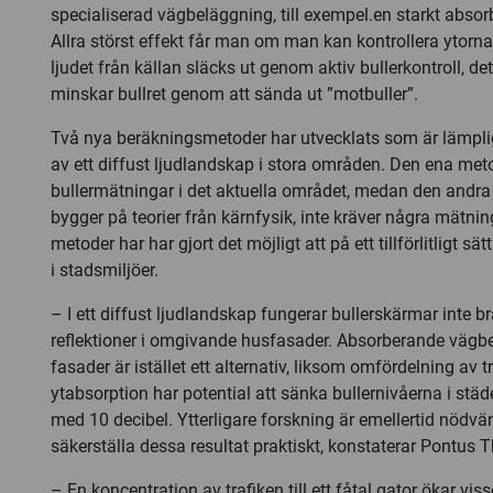
specialiserad vägbeläggning, till exempel.en starkt abso
Allra störst effekt får man om man kan kontrollera ytornas
ljudet från källan släcks ut genom aktiv bullerkontroll, de
minskar bullret genom att sända ut ”motbuller”.
Två nya beräkningsmetoder har utvecklats som är lämpli
av ett diffust ljudlandskap i stora områden. Den ena me
bullermätningar i det aktuella området, medan den andr
bygger på teorier från kärnfysik, inte kräver några mätnin
metoder har har gjort det möjligt att på ett tillförlitligt sä
i stadsmiljöer.
– I ett diffust ljudlandskap fungerar bullerskärmar inte b
reflektioner i omgivande husfasader. Absorberande vägbe
fasader är istället ett alternativ, liksom omfördelning av t
ytabsorption har potential att sänka bullernivåerna i städer
med 10 decibel. Ytterligare forskning är emellertid nödvän
säkerställa dessa resultat praktiskt, konstaterar Pontus 
– En koncentration av trafiken till ett fåtal gator ökar vis