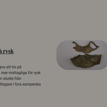
å rysk
na att tro på
a mer mottagliga för rysk
n studie från
tagare i fyra europeiska