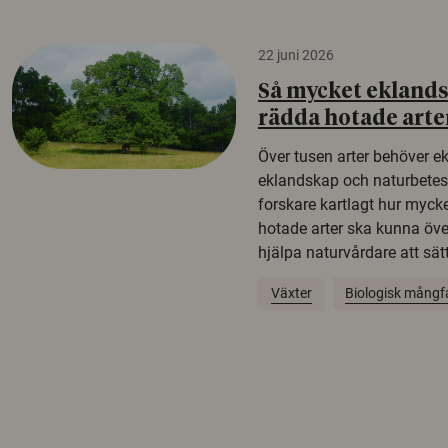
22 juni 2026
Så mycket eklandsk
rädda hotade arte
Över tusen arter behöver e
eklandskap och naturbetesma
forskare kartlagt hur mycke
hotade arter ska kunna öv
hjälpa naturvårdare att sätta
Växter
Biologisk mångf