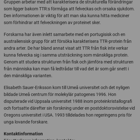
Gruppen arbetar med att karakterisera de strukturella förändringar
som ligger bakom TTR:s förmåga att felveckas och orsaka sjukdom.
Den informationen är viktig för att man ska kunna hitta mediciner
som förhindrar att felveckningen av proteinet sker.
Forskarna har även inlett samarbete med en portugisisk och en
australiensisk grupp för att försöka karakterisera TTR-protein från
andra arter. De har bland annat visat att TTR från fisk inte verkar
kunna felvecka sig i samma utsträckning som mänskliga protein.
Genom att studera strukturen från fisk och jämföra med strukturen
från människa kan man få ledtrådar till vad det är som går snett i
den mänskliga varianten.
Elisabeth Sauer-Eriksson kom till Umeå universitet och det nyligen
bildade Umeå centrum för molekylär patogenes 1996. Hon
disputerade vid Uppsala universitet 1988 inom proteinkristallografi
och fortsatte därefter sin forskning under en postdoktorsvistelse vid
Oregons universitet i USA. 1993 tilldelades hon regeringens pris för
unga lovande forskare.
Kontaktinformation