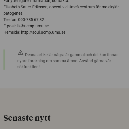
För ytterligare information, kontakta:
Elisabeth Sauer-Eriksson, docent vid Umeå centrum för molekylär
patogenes
Telefon: 090-785 67 82
E-post:
liz@ucmp.umu.se
Hemsida: http://soul.ucmp.umu.se
warning
Denna artikel är några år gammal och det kan finnas
nyare forskning om samma ämne. Använd gärna vår
sökfunktion!
Senaste nytt