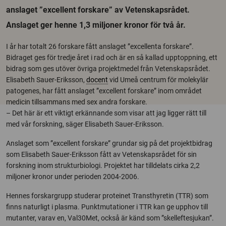
anslaget ”excellent forskare” av Vetenskapsrådet.
Anslaget ger henne 1,3 miljoner kronor för två år.
I år har totalt 26 forskare fått anslaget ”excellenta forskare”.
Bidraget ges för tredje året i rad och är en så kallad upptoppning, ett
bidrag som ges utöver övriga projektmedel från Vetenskapsrådet.
Elisabeth Sauer-Eriksson,
docent
vid Umeå centrum för molekylär
patogenes, har fått anslaget ”excellent forskare” inom området
medicin tillsammans med sex andra forskare.
– Det här är ett viktigt erkännande som visar att jag ligger rätt till
med vår forskning, säger Elisabeth Sauer-Eriksson.
Anslaget som ”excellent forskare” grundar sig på det projektbidrag
som Elisabeth Sauer-Eriksson fått av Vetenskapsrådet för sin
forskning inom strukturbiologi. Projektet har tilldelats cirka 2,2
miljoner kronor under perioden 2004-2006.
Hennes forskargrupp studerar proteinet Transthyretin (TTR) som
finns naturligt i plasma. Punktmutationer i TTR kan ge upphov till
mutanter, varav en, Val30Met, också är känd som ”skelleftesjukan”.