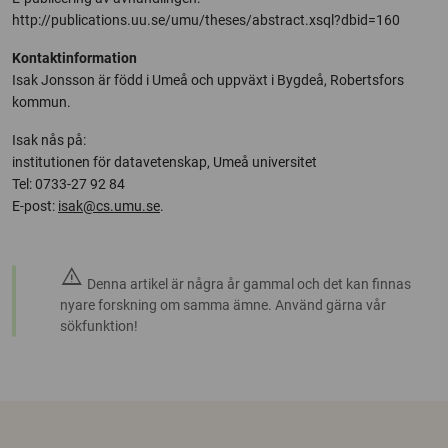
http://publications.uu.se/umu/theses/abstract.xsql?dbid=160
Kontaktinformation
Isak Jonsson är född i Umeå och uppväxt i Bygdeå, Robertsfors
kommun.
Isak nås på:
institutionen för datavetenskap, Umeå universitet
Tel: 0733-27 92 84
E-post:
isak@cs.umu.se
.
warning
Denna artikel är några år gammal och det kan finnas
nyare forskning om samma ämne. Använd gärna vår
sökfunktion!