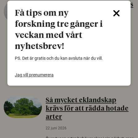
Gammalt skinn var Sveriges
Få tips om ny
äldsta sko
forskning tre gånger i
22 juni 2026
veckan med vårt
Det som arkeologer länge trodde var en
björnfäll visar sig vara delar av en 2000 år
nyhetsbrev!
gammal sko. Fyndet bär spår av romerskt
skomode och beskrivs som mycket ovanligt i
PS. Det är gratis och du kan avsluta när du vill.
Norden.
Arkeologi
Jag vill prenumerera
Så mycket eklandskap
krävs för att rädda hotade
arter
22 juni 2026