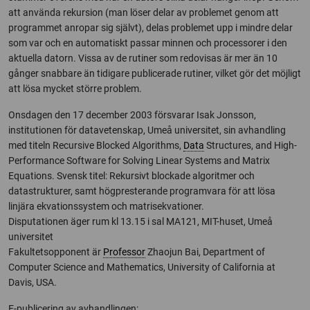
att använda rekursion (man löser delar av problemet genom att
programmet anropar sig självt), delas problemet upp i mindre delar
som var och en automatiskt passar minnen och processorer i den
aktuella datorn. Vissa av de rutiner som redovisas är mer än 10
gånger snabbare än tidigare publicerade rutiner, vilket gör det möjligt
att lösa mycket större problem.
Onsdagen den 17 december 2003 försvarar Isak Jonsson,
institutionen för datavetenskap, Umeå universitet, sin avhandling
med titeln Recursive Blocked Algorithms,
Data
Structures, and High-
Performance Software for Solving Linear Systems and Matrix
Equations. Svensk titel: Rekursivt blockade algoritmer och
datastrukturer, samt högpresterande programvara för att lösa
linjära ekvationssystem och matrisekvationer.
Disputationen äger rum kl 13.15 i sal MA121, MIT-huset, Umeå
universitet
Fakultetsopponent är
Professor
Zhaojun Bai, Department of
Computer Science and Mathematics, University of California at
Davis, USA.
E-publicering av avhandlingen: