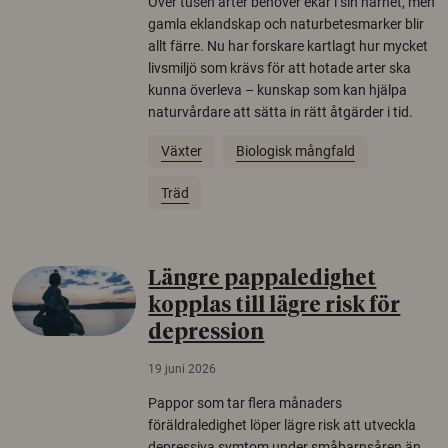
Över tusen arter behöver ekar i sin närhet, men
gamla eklandskap och naturbetesmarker blir
allt färre. Nu har forskare kartlagt hur mycket
livsmiljö som krävs för att hotade arter ska
kunna överleva – kunskap som kan hjälpa
naturvårdare att sätta in rätt åtgärder i tid.
Växter
Biologisk mångfald
Träd
Längre pappaledighet
kopplas till lägre risk för
depression
19 juni 2026
Pappor som tar flera månaders
föräldraledighet löper lägre risk att utveckla
depressiva symtom under småbarnsåren än