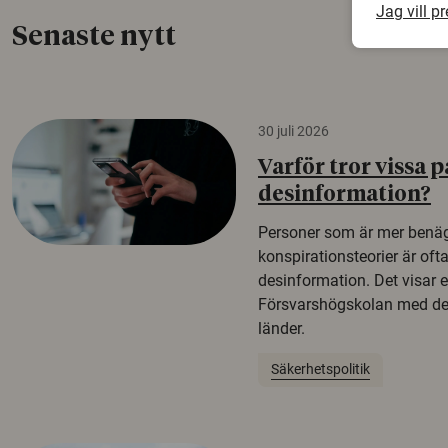
Jag vill p
Senaste nytt
30 juli 2026
Varför tror vissa p
desinformation?
Personer som är mer benäg
konspirationsteorier är oft
desinformation. Det visar e
Försvarshögskolan med del
länder.
Säkerhetspolitik