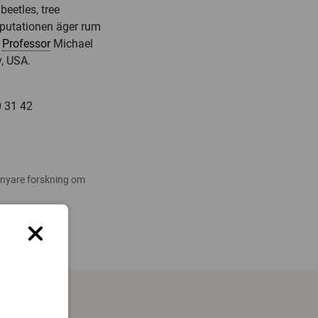
beetles, tree
isputationen äger rum
r
Professor
Michael
y, USA.
0 31 42
 nyare forskning om