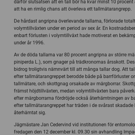
därför slutsatsen att en tall bör ha kvar minst 10 procen
att ha en rimlig chans att överleva ett tallmätarangrepp.
De hårdast angripna överlevande tallarna, förlorade totalt
volymtillväxten under en period av sex år. En kostnadsber
enbart förlusten i volymtillväxt hade motiverat en bekäm
under år 1996.
Av de döda tallarna var 80 procent angripna av större m
piniperda L.), som gnager på trädkronornas årsskott. De
bidrog troligtvis nämnvärt till att många tallar dog. Att t
efter tallmätarangreppet berodde både på barrförluster 
tallmätare, och skottgnag orsakade av märgborrar. Sko
främst höjdtillväxten, medan volymtillväxten bara påverk
efter märgborrarna fördröjde också återhämtningen av b
efter tallmätarangreppet har träden i de svårast skadade
återhämtat sig.
Jägmästare Jan Cedervind vid institutionen för entomolog
fredagen den 12 december kl. 09.30 sin avhandling Impac