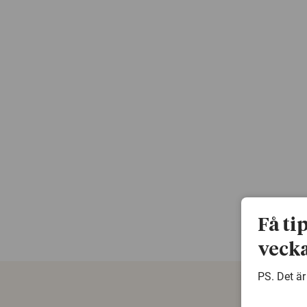
Få ti
vecka
PS. Det är