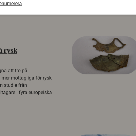
renumerera
å rysk
na att tro på
a mer mottagliga för rysk
n studie från
tagare i fyra europeiska