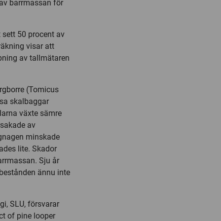
t av barrmassan för
 sett 50 procent av
äkning visar att
pning av tallmätaren
ärgborre (Tomicus
ssa skalbaggar
allarna växte sämre
orsakade av
ttgnagen minskade
ades lite. Skador
arrmassan. Sju år
 bestånden ännu inte
i, SLU, försvarar
t of pine looper