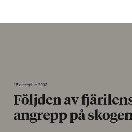
15 december 2003
Följden av fjärilen
angrepp på skoge