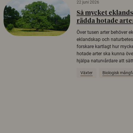
22 juni 2026
Så mycket eklandsk
rädda hotade arte
Över tusen arter behöver e
eklandskap och naturbetesma
forskare kartlagt hur mycke
hotade arter ska kunna öv
hjälpa naturvårdare att sätta
Växter
Biologisk mångf