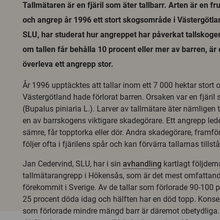
Tallmätaren är en fjäril som äter tallbarr. Arten är en 
och angrep år 1996 ett stort skogsområde i Västergötla
SLU, har studerat hur angreppet har påverkat tallskogen.
om tallen får behålla 10 procent eller mer av barren, är
överleva ett angrepp stor.
År 1996 upptäcktes att tallar inom ett 7 000 hektar stort 
Västergötland hade förlorat barren. Orsaken var en fjäril
(Bupalus piniaria L.). Larver av tallmätare äter nämligen t
en av barrskogens viktigare skadegörare. Ett angrepp leder
sämre, får topptorka eller dör. Andra skadegörare, framför
följer ofta i fjärilens spår och kan förvärra tallarnas tillst
Jan Cedervind, SLU, har i sin
avhandling
kartlagt följdern
tallmätarangrepp i Hökensås, som är det mest omfatta
förekommit i Sverige. Av de tallar som förlorade 90-100 p
25 procent döda idag och hälften har en död topp. Konsek
som förlorade mindre mängd barr är däremot obetydliga.