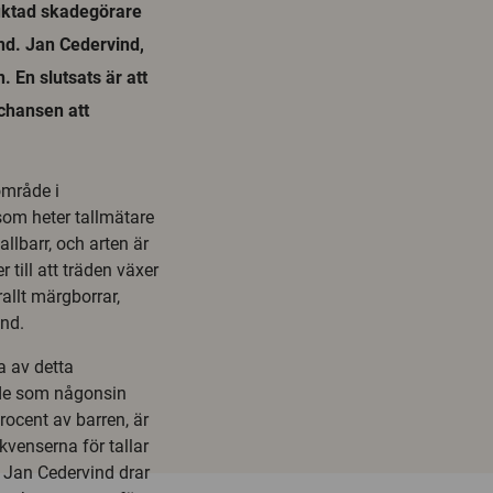
fruktad skadegörare
nd. Jan Cedervind,
 En slutsats är att
 chansen att
område i
 som heter tallmätare
allbarr, och arten är
 till att träden växer
allt märgborrar,
ånd.
a av detta
nde som någonsin
rocent av barren, är
venserna för tallar
 Jan Cedervind drar