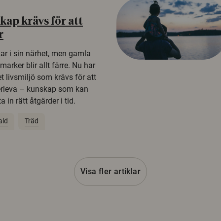
ap krävs för att
r
kar i sin närhet, men gamla
rker blir allt färre. Nu har
t livsmiljö som krävs för att
erleva – kunskap som kan
 in rätt åtgärder i tid.
ald
Träd
Visa fler artiklar