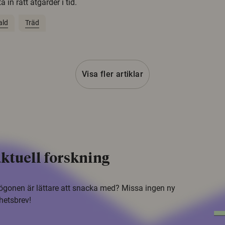
 in rätt åtgärder i tid.
ald
Träd
Visa fler artiklar
ktuell forskning
i ögonen är lättare att snacka med? Missa ingen ny
hetsbrev!