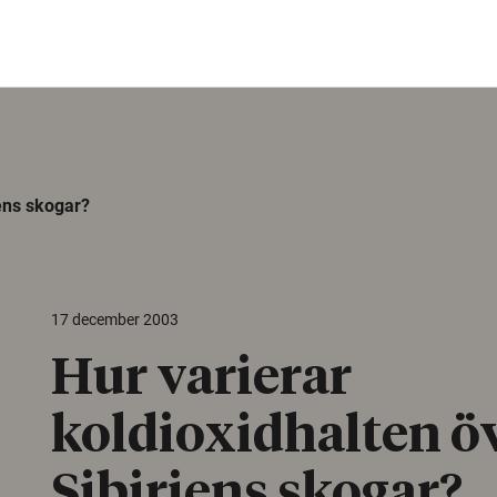
iens skogar?
17 december 2003
Hur varierar
koldioxidhalten ö
Sibiriens skogar?