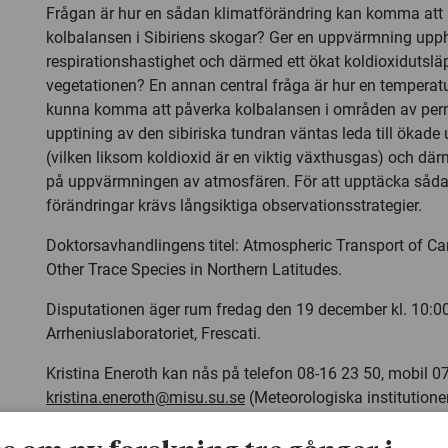
Frågan är hur en sådan klimatförändring kan komma att
kolbalansen i Sibiriens skogar? Ger en uppvärmning upph
respirationshastighet och därmed ett ökat koldioxidutslä
vegetationen? En annan central fråga är hur en temperat
kunna komma att påverka kolbalansen i områden av per
upptining av den sibiriska tundran väntas leda till ökade
(vilken liksom koldioxid är en viktig växthusgas) och där
på uppvärmningen av atmosfären. För att upptäcka såda
förändringar krävs långsiktiga observationsstrategier.
Doktorsavhandlingens titel: Atmospheric Transport of C
Other Trace Species in Northern Latitudes.
Disputationen äger rum fredag den 19 december kl. 10:00 
Arrheniuslaboratoriet, Frescati.
Kristina Eneroth kan nås på telefon 08-16 23 50, mobil 0
kristina.eneroth@misu.su.se
(Meteorologiska institution
universitet, 106 91, Stockholm)