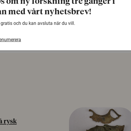
ps om ny forskning tre gånger i
n med vårt nyhetsbrev!
warning
Denna artikel är några år gammal och det kan finnas
samma ämne. Använd gärna vår sökfunktion!
 gratis och du kan avsluta när du vill.
renumerera
å rysk