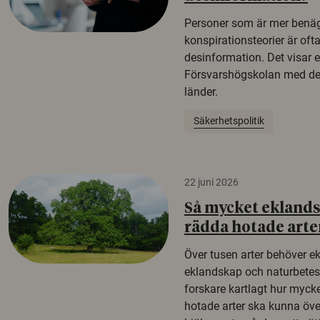
Personer som är mer benäg
konspirationsteorier är oft
desinformation. Det visar e
Försvarshögskolan med del
länder.
Säkerhetspolitik
22 juni 2026
Så mycket eklandsk
rädda hotade arte
Över tusen arter behöver e
eklandskap och naturbetesma
forskare kartlagt hur mycke
hotade arter ska kunna öv