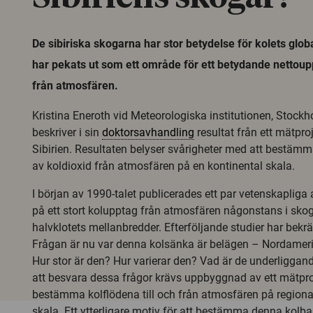
De sibiriska skogarna har stor betydelse för kolets glob
har pekats ut som ett område för ett betydande nettoup
från atmosfären.
Kristina Eneroth vid Meteorologiska institutionen, Stockh
beskriver i sin
doktorsavhandling
resultat från ett mätpro
Sibirien. Resultaten belyser svårigheter med att bestä
av koldioxid från atmosfären på en kontinental skala.
I början av 1990-talet publicerades ett par vetenskapliga
på ett stort kolupptag från atmosfären någonstans i sko
halvklotets mellanbredder. Efterföljande studier har bekrä
Frågan är nu var denna kolsänka är belägen – Nordamerik
Hur stor är den? Hur varierar den? Vad är de underliggan
att besvara dessa frågor krävs uppbyggnad av ett mätp
bestämma kolflödena till och från atmosfären på regiona
skala. Ett ytterligare motiv för att bestämma denna kolbal