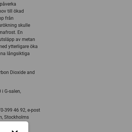
 påverka
ov till ökad
pp från
urökning skulle
mafrost. En
 utsläpp av metan
med ytterligare öka
na långsiktiga
arbon Dioxide and
i G-salen,
70-399 46 92, e-post
en, Stockholms