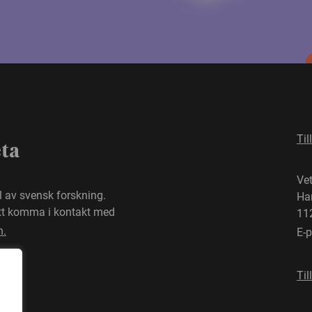
Til
eta
Ve
el av svensk forskning.
Ha
att komma i kontakt med
11
n.
E-
Til