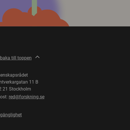
lbaka till toppen
tenskapsrådet
ntverkargatan 11 B
2 21 Stockholm
post:
red@forskning.se
lgänglighet