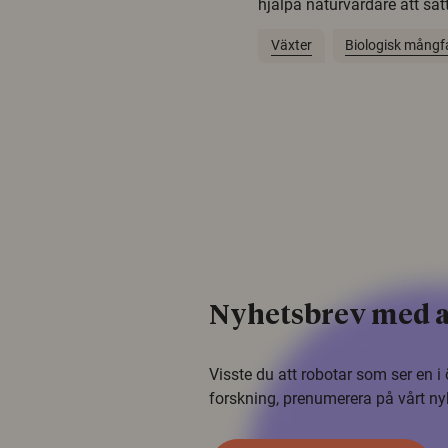
hjälpa naturvårdare att sätta
Växter
Biologisk mångf
Nyhetsbrev med a
Visste du att robotar som ser en 
forskning, prenumerera på vårt ny