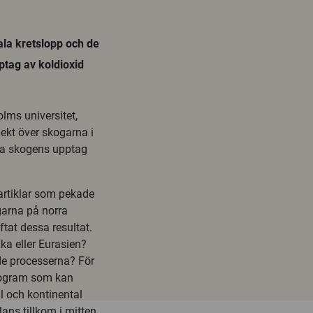
ala kretslopp och de
ptag av koldioxid
olms universitet,
jekt över skogarna i
mma skogens upptag
 artiklar som pekade
garna på norra
ftat dessa resultat.
a eller Eurasien?
de processerna? För
rogram som kan
l och kontinental
ans tillkom i mitten