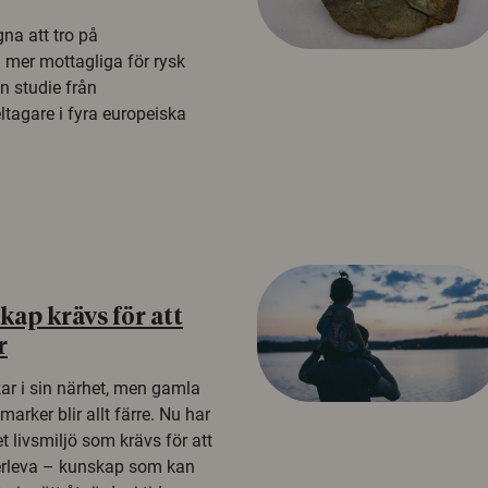
na att tro på
a mer mottagliga för rysk
n studie från
tagare i fyra europeiska
ap krävs för att
r
kar i sin närhet, men gamla
rker blir allt färre. Nu har
t livsmiljö som krävs för att
erleva – kunskap som kan