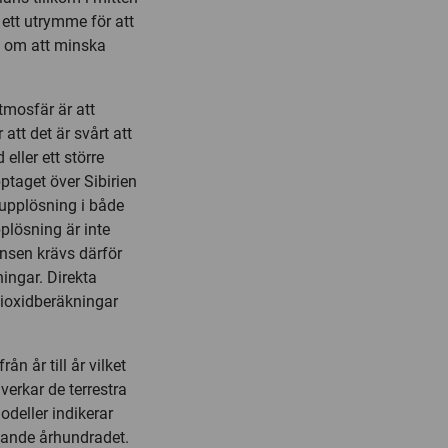
 ett utrymme för att
a om att minska
tmosfär är att
att det är svårt att
eller ett större
pptaget över Sibirien
upplösning i både
lösning är inte
ansen krävs därför
ingar. Direkta
ldioxidberäkningar
ån år till år vilket
verkar de terrestra
odeller indikerar
mande århundradet.