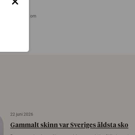
 nyare forskning om
22 juni 2026
Gammalt skinn var Sveriges äldsta sko