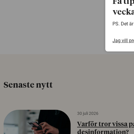
Få ti
vecka
PS. Det är
Jag vill p
Senaste nytt
30 juli 2026
Varför tror vissa p
desinformation?