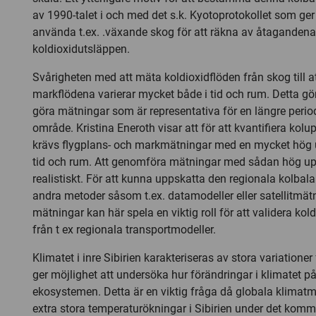
av 1990-talet i och med det s.k. Kyotoprotokollet som ger
använda t.ex. .växande skog för att räkna av åtaganden
koldioxidutsläppen.
Svårigheten med att mäta koldioxidflöden från skog till a
markflödena varierar mycket både i tid och rum. Detta gör 
göra mätningar som är representativa för en längre period 
område. Kristina Eneroth visar att för att kvantifiera kolu
krävs flygplans- och markmätningar med en mycket hög 
tid och rum. Att genomföra mätningar med sådan hög upp
realistiskt. För att kunna uppskatta den regionala kolbal
andra metoder såsom t.ex. datamodeller eller satellitmätn
mätningar kan här spela en viktig roll för att validera ko
från t ex regionala transportmodeller.
Klimatet i inre Sibirien karakteriseras av stora variationer fr
ger möjlighet att undersöka hur förändringar i klimatet på
ekosystemen. Detta är en viktig fråga då globala klimatm
extra stora temperaturökningar i Sibirien under det kom