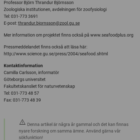
Professor Björn Thrandur Björnsson
Zoologiska institutionen, avdelningen för zoofysiologi
Tel: 031-773 3691
E-post:
thrandur.bjornsson@zool.gu.se
Mer information om projektet finns också på www.seafoodplus.org
Pressmeddelandet finns också att läsa här:
http://www.science.gu.se/press/2004/seafood.shtml
Kontaktinformation
Camilla Carlsson, informatör
Göteborgs universitet
Fakultetskansliet för naturvetenskap
Tel: 031-773 48 57
Fax: 031-773 48 39
warning
Denna artikel är några år gammal och det kan finnas
nyare forskning om samma ämne. Använd gärna vår
sökfunktion!