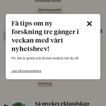
europeiska länder.
Säkerhetspolitik
Få tips om ny
Gammalt skinn var Sveriges
forskning tre gånger i
äldsta sko
veckan med vårt
22 juni 2026
nyhetsbrev!
Det som arkeologer länge trodde var en
PS. Det är gratis och du kan avsluta när du vill.
björnfäll visar sig vara delar av en 2000 år
gammal sko. Fyndet bär spår av romerskt
skomode och beskrivs som mycket ovanligt i
Jag vill prenumerera
Norden.
Arkeologi
Så mycket eklandskap