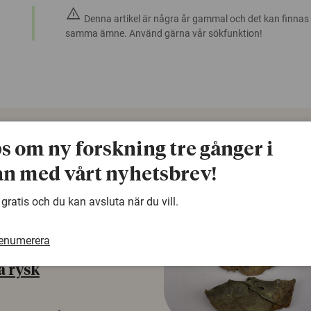
warning
Denna artikel är några år gammal och det kan finnas
samma ämne. Använd gärna vår sökfunktion!
ps om ny forskning tre gånger i
n med vårt nyhetsbrev!
 gratis och du kan avsluta när du vill.
renumerera
å rysk