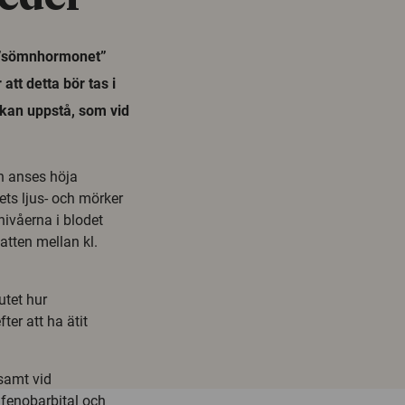
 ”sömnhormonet”
 att detta bör tas i
 kan uppstå, som vid
h anses höja
ts ljus- och mörker
ivåerna i blodet
tten mellan kl.
utet hur
ter att ha ätit
ksamt vid
 fenobarbital och