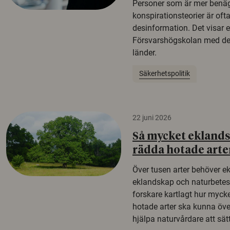
Personer som är mer benäg
konspirationsteorier är oft
desinformation. Det visar e
Försvarshögskolan med del
länder.
Säkerhetspolitik
22 juni 2026
Så mycket eklandsk
rädda hotade arte
Över tusen arter behöver e
eklandskap och naturbetesma
forskare kartlagt hur mycke
hotade arter ska kunna öv
hjälpa naturvårdare att sätta