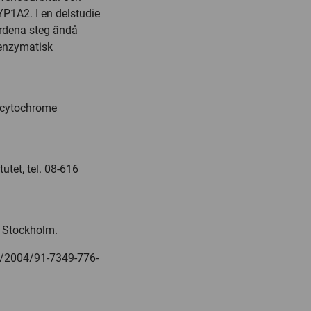
YP1A2. I en delstudie
ärdena steg ändå
 enzymatisk
f cytochrome
utet, tel. 08-616
, Stockholm.
.se/2004/91-7349-776-