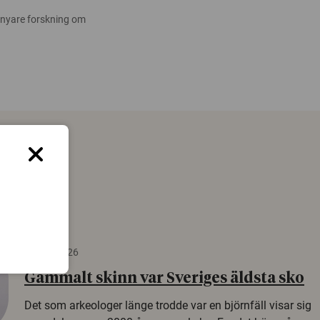
 nyare forskning om
22 juni 2026
Gammalt skinn var Sveriges äldsta sko
Det som arkeologer länge trodde var en björnfäll visar sig