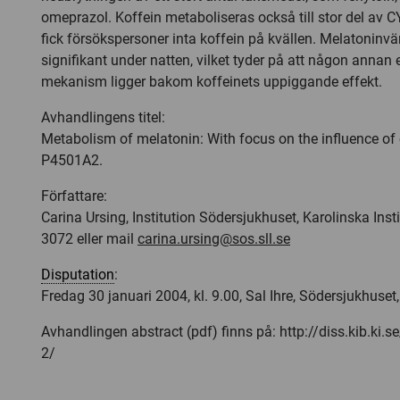
omeprazol. Koffein metaboliseras också till stor del av C
fick försökspersoner inta koffein på kvällen. Melatoninv
signifikant under natten, vilket tyder på att någon annan
mekanism ligger bakom koffeinets uppiggande effekt.
Avhandlingens titel:
Metabolism of melatonin: With focus on the influence o
P4501A2.
Författare:
Carina Ursing, Institution Södersjukhuset, Karolinska Instit
3072 eller mail
carina.ursing@sos.sll.se
Disputation
:
Fredag 30 januari 2004, kl. 9.00, Sal Ihre, Södersjukhuset
Avhandlingen abstract (pdf) finns på: http://diss.kib.ki
2/