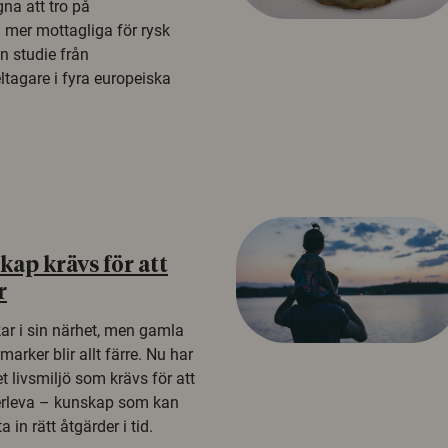
na att tro på
a mer mottagliga för rysk
n studie från
tagare i fyra europeiska
ap krävs för att
r
kar i sin närhet, men gamla
rker blir allt färre. Nu har
t livsmiljö som krävs för att
erleva – kunskap som kan
 in rätt åtgärder i tid.