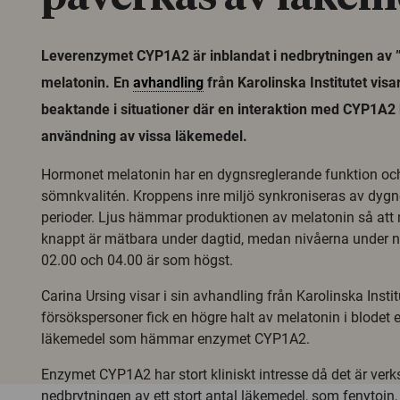
Leverenzymet CYP1A2 är inblandat i nedbrytningen av
melatonin. En
avhandling
från Karolinska Institutet visar
beaktande i situationer där en interaktion med CYP1A2
användning av vissa läkemedel.
Hormonet melatonin har en dygnsreglerande funktion oc
sömnkvalitén. Kroppens inre miljö synkroniseras av dygne
perioder. Ljus hämmar produktionen av melatonin så att n
knappt är mätbara under dagtid, medan nivåerna under na
02.00 och 04.00 är som högst.
Carina Ursing visar i sin avhandling från Karolinska Instit
försökspersoner fick en högre halt av melatonin i blodet ef
läkemedel som hämmar enzymet CYP1A2.
Enzymet CYP1A2 har stort kliniskt intresse då det är ver
nedbrytningen av ett stort antal läkemedel, som fenytoin,