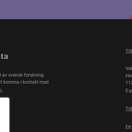
Til
eta
Ve
el av svensk forskning.
Ha
att komma i kontakt med
11
n.
E-
Til
Ett