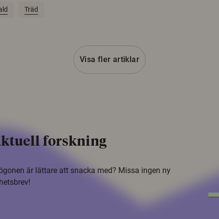
ald
Träd
Visa fler artiklar
ktuell forskning
i ögonen är lättare att snacka med? Missa ingen ny
hetsbrev!