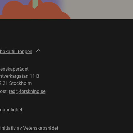
lbaka till toppen
tenskapsrådet
ntverkargatan 11 B
2 21 Stockholm
post:
red@forskning.se
lgänglighet
 initiativ av
Vetenskapsrådet