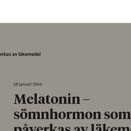
rkas av läkemedel
28 januari 2004
Melatonin –
sömnhormon som
påverkas av läkem