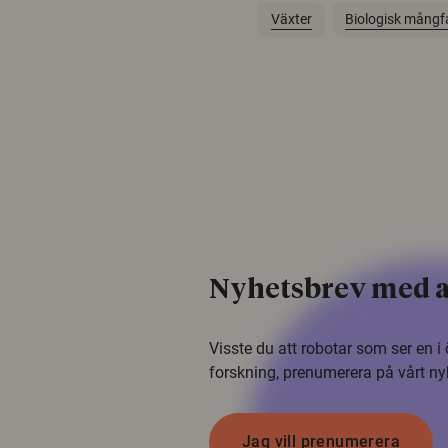
Växter
Biologisk mångf
Nyhetsbrev med a
Visste du att robotar som ser en 
forskning, prenumerera på vårt ny
Jag vill prenumerera