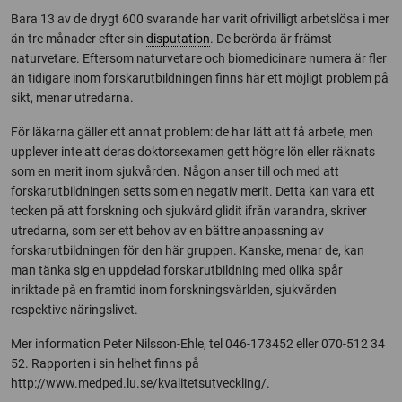
Bara 13 av de drygt 600 svarande har varit ofrivilligt arbetslösa i mer
än tre månader efter sin
disputation
. De berörda är främst
naturvetare. Eftersom naturvetare och biomedicinare numera är fler
än tidigare inom forskarutbildningen finns här ett möjligt problem på
sikt, menar utredarna.
För läkarna gäller ett annat problem: de har lätt att få arbete, men
upplever inte att deras doktorsexamen gett högre lön eller räknats
som en merit inom sjukvården. Någon anser till och med att
forskarutbildningen setts som en negativ merit. Detta kan vara ett
tecken på att forskning och sjukvård glidit ifrån varandra, skriver
utredarna, som ser ett behov av en bättre anpassning av
forskarutbildningen för den här gruppen. Kanske, menar de, kan
man tänka sig en uppdelad forskarutbildning med olika spår
inriktade på en framtid inom forskningsvärlden, sjukvården
respektive näringslivet.
Mer information Peter Nilsson-Ehle, tel 046-173452 eller 070-512 34
52. Rapporten i sin helhet finns på
http://www.medped.lu.se/kvalitetsutveckling/.