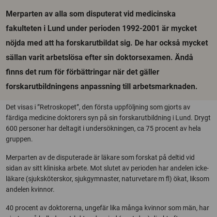
Merparten av alla som disputerat vid medicinska
fakulteten i Lund under perioden 1992-2001 är mycket
nöjda med att ha forskarutbildat sig. De har också mycket
sällan varit arbetslösa efter sin doktorsexamen. Ändå
finns det rum för förbättringar när det gäller
forskarutbildningens anpassning till arbetsmarknaden.
Det visas i ”Retroskopet”, den första uppföljning som gjorts av
färdiga medicine doktorers syn på sin forskarutbildning i Lund. Drygt
600 personer har deltagit i undersökningen, ca 75 procent av hela
gruppen.
Merparten av de disputerade är läkare som forskat på deltid vid
sidan av sitt kliniska arbete. Mot slutet av perioden har andelen icke-
läkare (sjuksköterskor, sjukgymnaster, naturvetare m fl) ökat, liksom
andelen kvinnor.
40 procent av doktorerna, ungefär lika många kvinnor som män, har