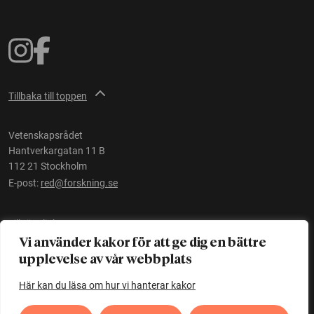
Tillbaka till toppen
Vetenskapsrådet
Hantverkargatan 11 B
112 21 Stockholm
E-post:
red@forskning.se
Tillgänglighet
Vi använder kakor för att ge dig en bättre
upplevelse av vår webbplats
Ett initiativ av
Vetenskapsrådet
Här kan du läsa om hur vi hanterar kakor