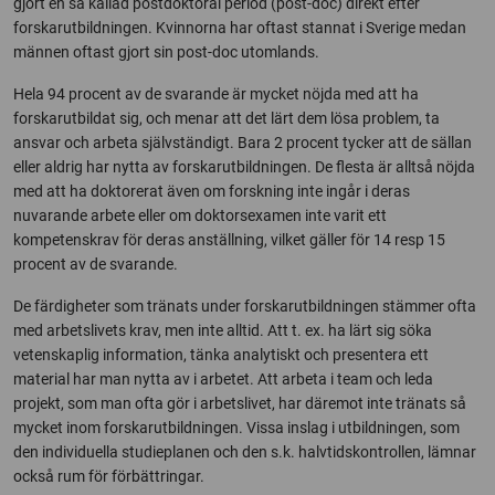
gjort en så kallad postdoktoral period (post-doc) direkt efter
forskarutbildningen. Kvinnorna har oftast stannat i Sverige medan
männen oftast gjort sin post-doc utomlands.
Hela 94 procent av de svarande är mycket nöjda med att ha
forskarutbildat sig, och menar att det lärt dem lösa problem, ta
ansvar och arbeta självständigt. Bara 2 procent tycker att de sällan
eller aldrig har nytta av forskarutbildningen. De flesta är alltså nöjda
med att ha doktorerat även om forskning inte ingår i deras
nuvarande arbete eller om doktorsexamen inte varit ett
kompetenskrav för deras anställning, vilket gäller för 14 resp 15
procent av de svarande.
De färdigheter som tränats under forskarutbildningen stämmer ofta
med arbetslivets krav, men inte alltid. Att t. ex. ha lärt sig söka
vetenskaplig information, tänka analytiskt och presentera ett
material har man nytta av i arbetet. Att arbeta i team och leda
projekt, som man ofta gör i arbetslivet, har däremot inte tränats så
mycket inom forskarutbildningen. Vissa inslag i utbildningen, som
den individuella studieplanen och den s.k. halvtidskontrollen, lämnar
också rum för förbättringar.