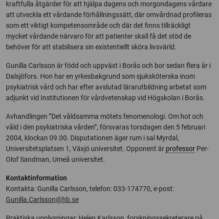
kraftfulla åtgärder för att hjälpa dagens och morgondagens vårdare
att utveckla ett vårdande förhållningssätt, där omvårdnad profileras
som ett viktigt kompetensområde och där det finns tillräckligt
mycket vårdande närvaro för att patienter skall få det stöd de
behöver för att stabilisera sin existentiellt sköra livsvärld.
Gunilla Carlsson är född och uppväxt i Borås och bor sedan flera år i
Dalsjöfors. Hon har en yrkesbakgrund som sjuksköterska inom
psykiatrisk vård och har efter avslutad lärarutbildning arbetat som
adjunkt vid Institutionen för vårdvetenskap vid Högskolan i Borås.
Avhandlingen ”Det våldsamma mötets fenomenologi. Om hot och
våld i den psykiatriska vården”, försvaras torsdagen den 5 februari
2004, klockan 09.00. Disputationen äger rum i sal Myrdal,
Universitetsplatsen 1, Växjö universitet. Opponent är
professor
Per-
Olof Sandman, Umeå universitet.
Kontaktinformation
Kontakta: Gunilla Carlsson, telefon: 033-174770, e-post:
Gunilla.Carlsson@hb.se
Praktiska upplysningar: Helen Karlsson, forskningssekreterare på