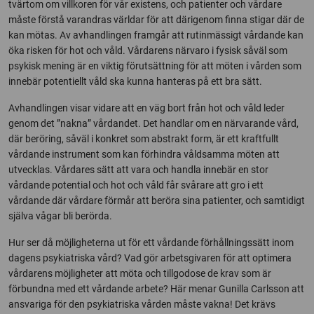
tvärtom om villkoren för vår existens, och patienter och vårdare
måste förstå varandras världar för att därigenom finna stigar där de
kan mötas. Av avhandlingen framgår att rutinmässigt vårdande kan
öka risken för hot och våld. Vårdarens närvaro i fysisk såväl som
psykisk mening är en viktig förutsättning för att möten i vården som
innebär potentiellt våld ska kunna hanteras på ett bra sätt.
Avhandlingen visar vidare att en väg bort från hot och våld leder
genom det ”nakna” vårdandet. Det handlar om en närvarande vård,
där beröring, såväl i konkret som abstrakt form, är ett kraftfullt
vårdande instrument som kan förhindra våldsamma möten att
utvecklas. Vårdares sätt att vara och handla innebär en stor
vårdande potential och hot och våld får svårare att gro i ett
vårdande där vårdare förmår att beröra sina patienter, och samtidigt
själva vågar bli berörda.
Hur ser då möjligheterna ut för ett vårdande förhållningssätt inom
dagens psykiatriska vård? Vad gör arbetsgivaren för att optimera
vårdarens möjligheter att möta och tillgodose de krav som är
förbundna med ett vårdande arbete? Här menar Gunilla Carlsson att
ansvariga för den psykiatriska vården måste vakna! Det krävs