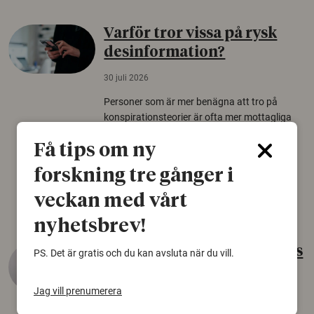
Varför tror vissa på rysk
desinformation?
30 juli 2026
Personer som är mer benägna att tro på
konspirationsteorier är ofta mer mottagliga
för rysk desinformation. Det visar en studie
Få tips om ny
från Försvarshögskolan med deltagare i fyra
europeiska länder.
forskning tre gånger i
Säkerhetspolitik
veckan med vårt
nyhetsbrev!
Gammalt skinn var Sveriges
PS. Det är gratis och du kan avsluta när du vill.
äldsta sko
Jag vill prenumerera
22 juni 2026