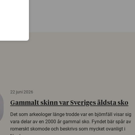
22 juni 2026
Gammalt skinn var Sveriges äldsta sko
Det som arkeologer länge trodde var en björnfäll visar sig
vara delar av en 2000 år gammal sko. Fyndet bär spår av
romerskt skomode och beskrivs som mycket ovanligt i