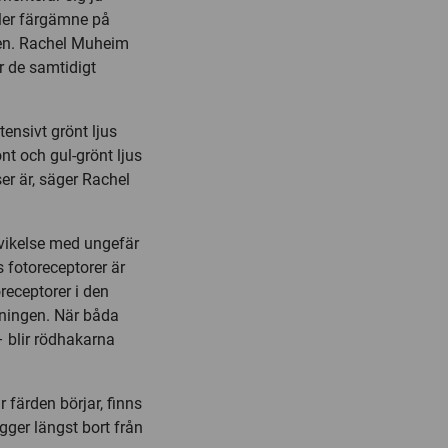
ller färgämne på
uren. Rachel Muheim
r de samtidigt
tensivt grönt ljus
nt och gul-grönt ljus
er är, säger Rachel
vvikelse med ungefär
s fotoreceptorer är
receptorer i den
ktningen. När båda
 – blir rödhakarna
 färden börjar, finns
gger längst bort från