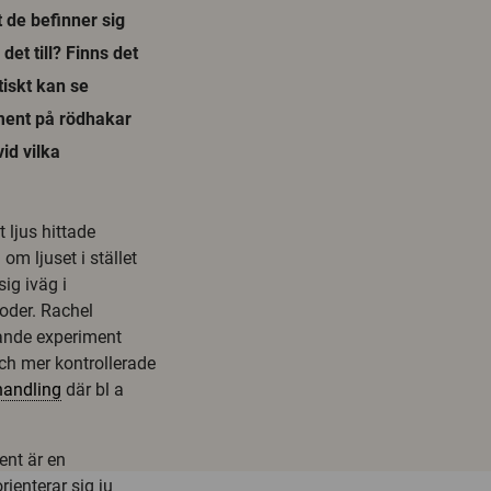
 de befinner sig
et till? Finns det
iskt kan se
iment på rödhakar
id vilka
t ljus hittade
om ljuset i stället
sig iväg i
oder. Rachel
nande experiment
och mer kontrollerade
handling
där bl a
ent är en
rienterar sig ju