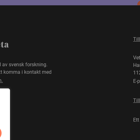
Til
eta
Ve
el av svensk forskning.
Ha
att komma i kontakt med
11
n.
E-
Til
Ett