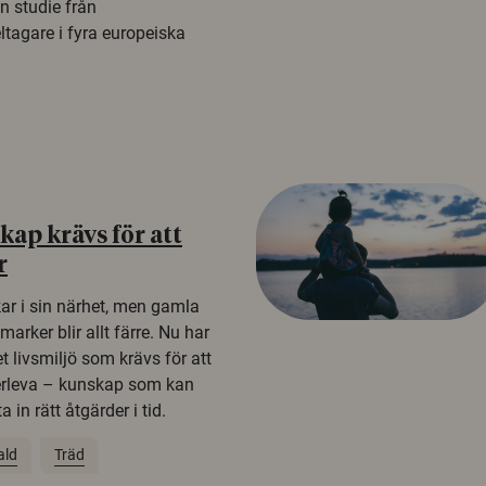
n studie från
tagare i fyra europeiska
ap krävs för att
r
kar i sin närhet, men gamla
rker blir allt färre. Nu har
t livsmiljö som krävs för att
erleva – kunskap som kan
 in rätt åtgärder i tid.
ald
Träd