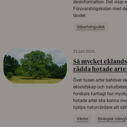
desinformation. Det visar e
Försvarshögskolan med del
länder.
Säkerhetspolitik
22 juni 2026
Så mycket eklandsk
rädda hotade arte
Över tusen arter behöver e
eklandskap och naturbetesma
forskare kartlagt hur mycke
hotade arter ska kunna öv
hjälpa naturvårdare att sätta
Växter
Biologisk mångf