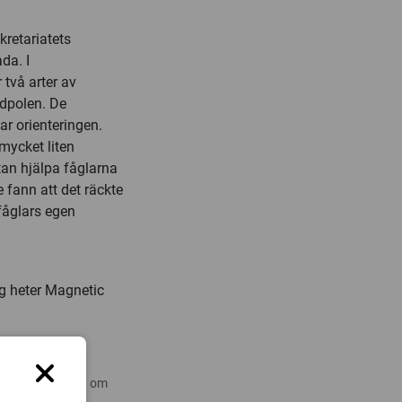
retariatets
da. I
två arter av
dpolen. De
ar orienteringen.
mycket liten
ytan hjälpa fåglarna
 fann att det räckte
fåglars egen
 heter Magnetic
 nyare forskning om