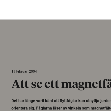
19 februari 2004
Att se ett magnetfä
Det har länge varit känt att flyttfåglar kan utnyttja jorde
orientera sig. Fåglarna läser av vinkeln som magnetfält