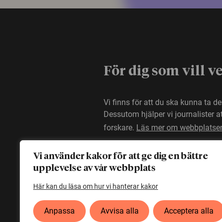
För dig som vill v
Vi finns för att du ska kunna ta d
Dessutom hjälper vi journalister 
forskare.
Läs mer om webbplatse
Vi använder kakor för att ge dig en bättre
upplevelse av vår webbplats
Här kan du läsa om hur vi hanterar kakor
Anpassa
Avvisa alla
Acceptera alla