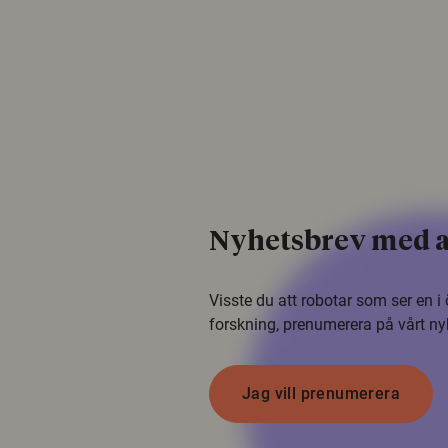
Nyhetsbrev med a
Visste du att robotar som ser en 
forskning, prenumerera på vårt ny
Jag vill prenumerera