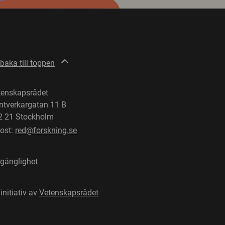
lbaka till toppen
tenskapsrådet
ntverkargatan 11 B
2 21 Stockholm
post:
red@forskning.se
lgänglighet
 initiativ av
Vetenskapsrådet