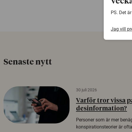
vecka
PS. Det är
Jag vill p
Senaste nytt
30 juli 2026
Varför tror vissa p
desinformation?
Personer som är mer benäg
konspirationsteorier är oft