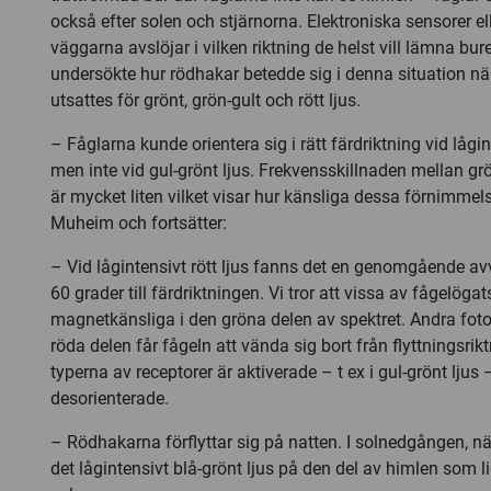
också efter solen och stjärnorna. Elektroniska sensorer e
väggarna avslöjar i vilken riktning de helst vill lämna b
undersökte hur rödhakar betedde sig i denna situation nä
utsattes för grönt, grön-gult och rött ljus.
– Fåglarna kunde orientera sig i rätt färdriktning vid lågin
men inte vid gul-grönt ljus. Frekvensskillnaden mellan grö
är mycket liten vilket visar hur känsliga dessa förnimmels
Muheim och fortsätter:
– Vid lågintensivt rött ljus fanns det en genomgående a
60 grader till färdriktningen. Vi tror att vissa av fågelögat
magnetkänsliga i den gröna delen av spektret. Andra foto
röda delen får fågeln att vända sig bort från flyttningsri
typerna av receptorer är aktiverade – t ex i gul-grönt ljus
desorienterade.
– Rödhakarna förflyttar sig på natten. I solnedgången, när
det lågintensivt blå-grönt ljus på den del av himlen som li