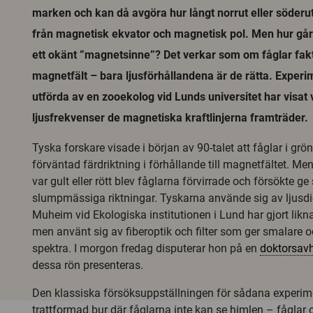
marken och kan då avgöra hur långt norrut eller söderut
från magnetisk ekvator och magnetisk pol. Men hur går d
ett okänt ”magnetsinne”? Det verkar som om fåglar fakt
magnetfält – bara ljusförhållandena är de rätta. Exper
utförda av en zooekolog vid Lunds universitet har visat v
ljusfrekvenser de magnetiska kraftlinjerna framträder.
Tyska forskare visade i början av 90-talet att fåglar i grön
förväntad färdriktning i förhållande till magnetfältet. Men 
var gult eller rött blev fåglarna förvirrade och försökte ge 
slumpmässiga riktningar. Tyskarna använde sig av ljusdi
Muheim vid Ekologiska institutionen i Lund har gjort lik
men använt sig av fiberoptik och filter som ger smalare 
spektra. I morgon fredag disputerar hon på en
doktorsav
dessa rön presenteras.
Den klassiska försöksuppställningen för sådana experim
trattformad bur där fåglarna inte kan se himlen – fåglar o