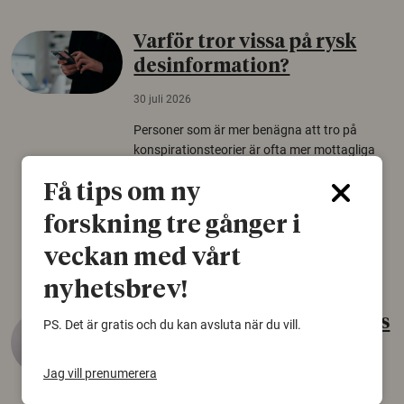
Varför tror vissa på rysk
desinformation?
30 juli 2026
Personer som är mer benägna att tro på
konspirationsteorier är ofta mer mottagliga
för rysk desinformation. Det visar en studie
Få tips om ny
från Försvarshögskolan med deltagare i fyra
europeiska länder.
forskning tre gånger i
Säkerhetspolitik
veckan med vårt
nyhetsbrev!
Gammalt skinn var Sveriges
PS. Det är gratis och du kan avsluta när du vill.
äldsta sko
Jag vill prenumerera
22 juni 2026