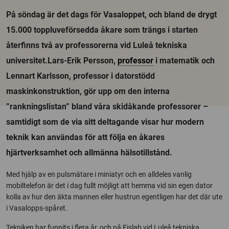
På söndag är det dags för Vasaloppet, och bland de drygt
15.000 toppluveförsedda åkare som trängs i starten
återfinns två av professorerna vid Luleå tekniska
universitet.Lars-Erik Persson,
professor
i matematik och
Lennart Karlsson, professor i datorstödd
maskinkonstruktion, gör upp om den interna
”rankningslistan” bland våra skidåkande professorer –
samtidigt som de via sitt deltagande visar hur modern
teknik kan användas för att följa en åkares
hjärtverksamhet och allmänna hälsotillstånd.
Med hjälp av en pulsmätare i miniatyr och en alldeles vanlig
mobiltelefon är det i dag fullt möjligt att hemma vid sin egen dator
kolla av hur den äkta mannen eller hustrun egentligen har det där ute
i Vasalopps-spåret.
Tekniken har funnits i flera år, och på Eislab vid Luleå tekniska