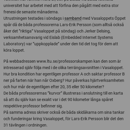
universitet har arbetet med att förfina den pågått med extra stor
frenesi de senaste månaderna.
Utrustningen testades i söndags i
samband
med Vasaloppets Öppet
spår då de båda professorerna Lars-Erik Persson (som alltså också
åker det ”riktiga” Vasaloppet på söndag) och Jerker Delsing,
verksamhetsansvarig vid Eislab (Embedded Internet Systems
Laboratory) var ”uppkopplade” under den tid det tog för dem att
köra loppet.
På webbadressen www.ltu.se/professorskampen kan den som är
intresserad själv följa med i de olika terrängsavsnitten i Vasaloppet.
Hur bra kondition har egentligen professor A och saktar professor B
ner på farten när han når Oxberg? Hur påverkas hjärtverksamheten
och hur mår de egentligen efter 20, 35 eller 50 kilometer?
De båda professorernas ”kurvor” illustreras i anslutning till en karta
så att du själv kan se exakt var i det 90 kilometer långa spåret
respektive professor befinner sig.
På samma adress skriver också de båda skidåkarna om sina tankar
och funderingar kring Vasaloppet, för Lars-Erik Persson blir det den
31 tävlingen i ordningen.