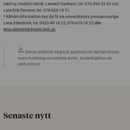
med ny, modern teknik. Lennart Karlsson, tel. 070-590 32 42 och
Lars-Erik Persson, tel. 070-626 19 31.
* Allmän information kan du få via universitetets pressansvariga
Lena Edenbrink, tel. 0920-49 16 22, 070-679 16 22 eller
lena.edenbrink@adm.luth.se
warning
Denna artikel är några år gammal och det kan finnas
nyare forskning om samma ämne. Använd gärna vår
sökfunktion!
Senaste nytt