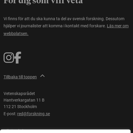
För dig som vill veta
Vi finns för att du ska kunna ta del av svensk forskning. Dessutom
hjälper vi journalister att komma i kontakt med forskare.
Läs mer om
webbplatsen.
Tillbaka till toppen
Vetenskapsrådet
Hantverkargatan 11 B
112 21 Stockholm
E-post:
red@forskning.se
Tillgänglighet