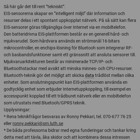
Så här går det till rent ”tekniskt”.
EIS-sensorerna skapar en ”intelligent miljö” där information och
resurser delas i ett spontant uppkopplat nätverk. På så sätt kan flera
EIS-sensorer göras tillgängliga över Internet via en mobiltelefon.
Den batteridrivna EIS-plattformen består av en generell hård- och
mjukvarudel. Som hårdvara används en strömsnål 16-bitars
mikrocontroller, en enchips-lösning för Bluetooh som integrerar RF-
och basbandsfunktioner samt ett gränssnitt att ansluta sensorer till.
Mjukvaruarkitekturen består av minimerade TCP/IP- och
Bluetoothstackar med avsikt att minska minnes- och CPU-resurser.
Bluetooth-teknik gör det möjligt att skicka
data
trådlöst mellan olika
enheter. Som anslutningspunkt kan EIS-plattformen använda en
godtycklig enhet som erbjuder Internetuppkoppling, till exempel en
accesspunkt kopplad till ett trådburet nätverk eller en mobiltelefon
som utrustats med Bluetooh/GPRS teknik.
Upplysningar:
* Rena teknikfrågor besvaras av Ronny Pekkari, tel. 070-677 76 25
eller
ronny.pekkari@sm.luth.se
* De båda professorna bidrar med egna funderingar och tankar kring
detta med att tävla, åka skidor och att kombinera dessa intressen