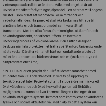
vinteranpassade rullstolar är stort. Målet med projektet är att
utveckla ett säkert förflyttningshjälpmedel – ett alternativ till dagens
rullstol – som är lätt att manövrera i olika terränger och
väderförhållanden. Hjälpmedlet skall öka brukarnas tillträde till
allmänna lokaler och transportmedel, samt vara lätt att
transportera. Med tre olika fokus; framkomlighet, sittkomfort och
användargränssnitt, har arbetet utförts i en interaktiv
utvecklingsprocess på en global arena. Den slutliga designen
beslutas när hela projektteamet träffas på Stanford University under
nästa vecka. Därefter väntar ett hårt och omfattande arbete då
målet är att presentera både en virtuell och en fysisk prototyp vid
slutpresentationen i maj.
• INTELiCARE är ett projekt där Luleåstudenter samarbetar med
studenter från KTH och Stanford University på uppdrag av
teknikföretaget Intel. Projektet syftar till att ge äldre människor ett
ökat välbefinnande och ökad livskvalitet genom att förbättra
möjligheten att kunna bo kvar i hemmet längre. Lösningen är att
använda intelligenta system i hemmet som kontrollerar användarens
fysiska och sociala aktivitetsnivå. Med hjälp av detta system kan