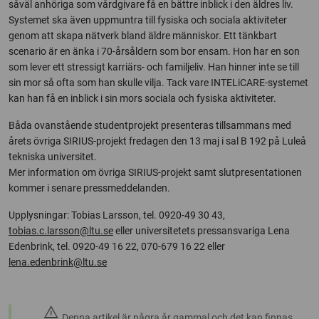
såväl anhöriga som vårdgivare få en bättre inblick i den äldres liv.
Systemet ska även uppmuntra till fysiska och sociala aktiviteter
genom att skapa nätverk bland äldre människor. Ett tänkbart
scenario är en änka i 70-årsåldern som bor ensam. Hon har en son
som lever ett stressigt karriärs- och familjeliv. Han hinner inte se till
sin mor så ofta som han skulle vilja. Tack vare INTELiCARE-systemet
kan han få en inblick i sin mors sociala och fysiska aktiviteter.
Båda ovanstående studentprojekt presenteras tillsammans med
årets övriga SIRIUS-projekt fredagen den 13 maj i sal B 192 på Luleå
tekniska universitet.
Mer information om övriga SIRIUS-projekt samt slutpresentationen
kommer i senare pressmeddelanden.
Upplysningar: Tobias Larsson, tel. 0920-49 30 43,
tobias.c.larsson@ltu.se
eller universitetets pressansvariga Lena
Edenbrink, tel. 0920-49 16 22, 070-679 16 22 eller
lena.edenbrink@ltu.se
warning
Denna artikel är några år gammal och det kan finnas