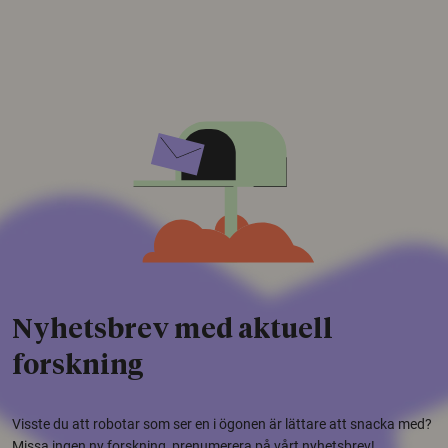
Nyhetsbrev med aktuell
forskning
Visste du att robotar som ser en i ögonen är lättare att snacka med?
Missa ingen ny forskning, prenumerera på vårt nyhetsbrev!