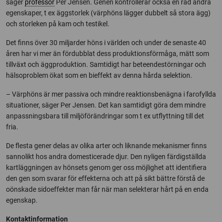
säger
professor
Per Jensen. Genen kontrollerar också en rad andra
egenskaper, t ex äggstorlek (värphöns lägger dubbelt så stora ägg)
och storleken på kam och testikel.
Det finns över 30 miljarder höns i världen och under de senaste 40
åren har vi mer än fördubblat dess produktionsförmåga, mätt som
tillväxt och äggproduktion. Samtidigt har beteendestörningar och
hälsoproblem ökat som en bieffekt av denna hårda selektion.
– Värphöns är mer passiva och mindre reaktionsbenägna i farofyllda
situationer, säger Per Jensen. Det kan samtidigt göra dem mindre
anpassningsbara till miljöförändringar som t ex utflyttning till det
fria.
De flesta gener delas av olika arter och liknande mekanismer finns
sannolikt hos andra domesticerade djur. Den nyligen färdigställda
kartläggningen av hönsets genom ger oss möjlighet att identifiera
den gen som svarar för effekterna och att på sikt bättre förstå de
oönskade sidoeffekter man får när man selekterar hårt på en enda
egenskap.
Kontaktinformation