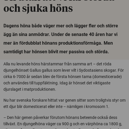
och sjuka höns
Dagens höna både väger mer och lägger fler och större
ägg än sina anmödrar. Under de senaste 40 åren har vi
mer än fördubblat hönans produktionsförmåga. Men
samtidigt har hönsen blivit mer passiva och störda.
Alla nu levande höns härstammar från samma art – det röda
djungelhönset Gallus gallus som lever vilt i Sydostasiens skogar. För
cirka 6-7000 år sedan blev de första hönsen tama (domesticerade)
och användes till tuppfäktning. Idag är hönset det viktigaste
djurslaget i matproduktionen.
Nu har svenska forskare hittat var genen sitter som troligtvis styr om
ett djur blir domesticerat eller inte – nämligen i kromosom 1.
– Den här genen påverkar förutom hönans beteende också dess
tillväxt. En djungelhöna väger ca 900 g och en värphöna ca 1800 g,