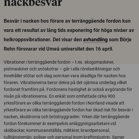
nackbesvär
Besvär i nacken hos förare av terränggående fordon kan
vara ett resultat av lång tids exponering för höga nivåer av
helkroppsvibrationer. Det visar den
avhandling
som Börje
Rehn försvarar vid Umeå universitet den 16 april.
Vibrationer i terränggående fordon – t.ex. skogsmaskiner,
pistmaskiner och snöskotrar – går i alla rörelseriktningar och
innehåller stötar och slag som kan vara skadliga för nacken hos
föraren. Vibrationerna beror delvis på det ojämna underlag vilket
fordonet framförs på. Fordonens hastighet är också avgörande för
nivån på vibrationerna. En enkät som omfattade cirka 900
yrkesförare av olika terränggående fordon i Norrland visade att
yrkesförare av olika terränggående fordon har ökad risk för besvär i
nacken, skuldrorna och bröstryggraden. Yrken där terränggående
fordon förekommer är exempelvis anläggningsarbetare vid
skidbackar, kommunanställda, militärer, brandpersonal,
tulltjänstemän, poliser och personal inom kraftindustrin. Samer