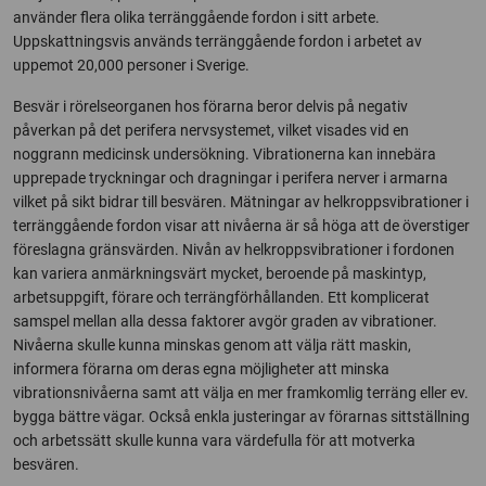
använder flera olika terränggående fordon i sitt arbete.
Uppskattningsvis används terränggående fordon i arbetet av
uppemot 20,000 personer i Sverige.
Besvär i rörelseorganen hos förarna beror delvis på negativ
påverkan på det perifera nervsystemet, vilket visades vid en
noggrann medicinsk undersökning. Vibrationerna kan innebära
upprepade tryckningar och dragningar i perifera nerver i armarna
vilket på sikt bidrar till besvären. Mätningar av helkroppsvibrationer i
terränggående fordon visar att nivåerna är så höga att de överstiger
föreslagna gränsvärden. Nivån av helkroppsvibrationer i fordonen
kan variera anmärkningsvärt mycket, beroende på maskintyp,
arbetsuppgift, förare och terrängförhållanden. Ett komplicerat
samspel mellan alla dessa faktorer avgör graden av vibrationer.
Nivåerna skulle kunna minskas genom att välja rätt maskin,
informera förarna om deras egna möjligheter att minska
vibrationsnivåerna samt att välja en mer framkomlig terräng eller ev.
bygga bättre vägar. Också enkla justeringar av förarnas sittställning
och arbetssätt skulle kunna vara värdefulla för att motverka
besvären.