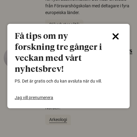
från Försvarshögskolan med deltagare i fyra
europeiska länder.
Säkerhetspolitik
Få tips om ny
forskning tre gånger i
Gammalt skinn var Sveriges
veckan med vårt
äldsta sko
nyhetsbrev!
22 juni 2026
Det som arkeologer länge trodde var en
PS. Det är gratis och du kan avsluta när du vill.
björnfäll visar sig vara delar av en 2000 år
gammal sko. Fyndet bär spår av romerskt
Jag vill prenumerera
skomode och beskrivs som mycket ovanligt i
Norden.
Arkeologi