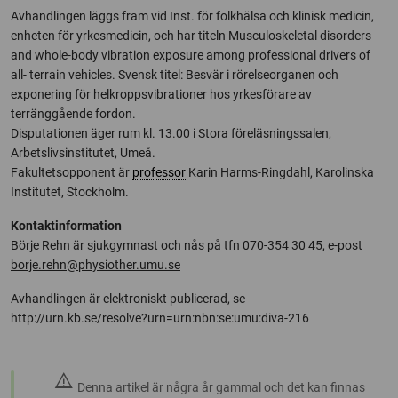
Avhandlingen läggs fram vid Inst. för folkhälsa och klinisk medicin,
enheten för yrkesmedicin, och har titeln Musculoskeletal disorders
and whole-body vibration exposure among professional drivers of
all- terrain vehicles. Svensk titel: Besvär i rörelseorganen och
exponering för helkroppsvibrationer hos yrkesförare av
terränggående fordon.
Disputationen äger rum kl. 13.00 i Stora föreläsningssalen,
Arbetslivsinstitutet, Umeå.
Fakultetsopponent är
professor
Karin Harms-Ringdahl, Karolinska
Institutet, Stockholm.
Kontaktinformation
Börje Rehn är sjukgymnast och nås på tfn 070-354 30 45, e-post
borje.rehn@physiother.umu.se
Avhandlingen är elektroniskt publicerad, se
http://urn.kb.se/resolve?urn=urn:nbn:se:umu:diva-216
warning
Denna artikel är några år gammal och det kan finnas