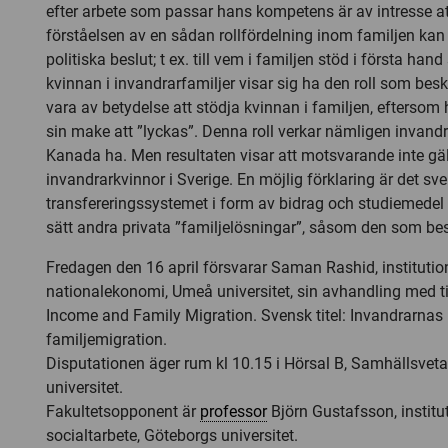
efter arbete som passar hans kompetens är av intresse a
förståelsen av en sådan rollfördelning inom familjen kan
politiska beslut; t ex. till vem i familjen stöd i första ha
kvinnan i invandrarfamiljer visar sig ha den roll som besk
vara av betydelse att stödja kvinnan i familjen, eftersom h
sin make att ”lyckas”. Denna roll verkar nämligen invand
Kanada ha. Men resultaten visar att motsvarande inte gäl
invandrarkvinnor i Sverige. En möjlig förklaring är det sv
transfereringssystemet i form av bidrag och studiemedel 
sätt andra privata ”familjelösningar”, såsom den som be
Fredagen den 16 april försvarar Saman Rashid, institutio
nationalekonomi, Umeå universitet, sin avhandling med t
Income and Family Migration. Svensk titel: Invandrarnas
familjemigration.
Disputationen äger rum kl 10.15 i Hörsal B, Samhällsvet
universitet.
Fakultetsopponent är
professor
Björn Gustafsson, institu
socialtarbete, Göteborgs universitet.