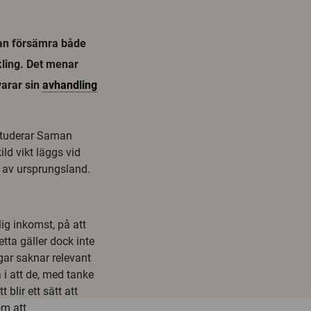
kan försämra både
kling. Det menar
varar sin
avhandling
studerar Saman
ld vikt läggs vid
r av ursprungsland.
lig inkomst, på att
etta gäller dock inte
gar saknar relevant
i att de, med tanke
 blir ett sätt att
om att