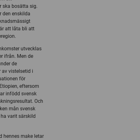
r ska bosätta sig.
ör den enskilda
arknadsmässigt
 att låta bli att
eregion.
inkomster utvecklas
r ifrån. Men de
under de
av vistelsetid i
uationen för
 Etiopien, eftersom
bar infödd svensk
skningsresultat. Och
vilken mån svensk
 ha varit särskild
id hennes make letar