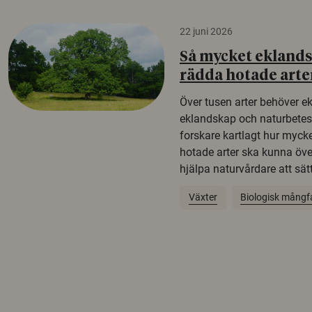
22 juni 2026
Så mycket eklandsk
rädda hotade arte
Över tusen arter behöver e
eklandskap och naturbetesma
forskare kartlagt hur mycke
hotade arter ska kunna öv
hjälpa naturvårdare att sätta
Växter
Biologisk mångf