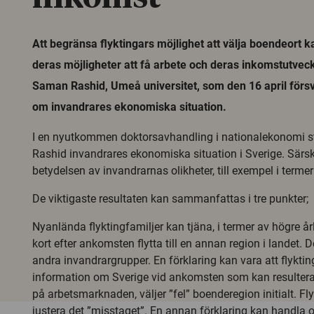
Att begränsa flyktingars möjlighet att välja boendeort 
deras möjligheter att få arbete och deras inkomstutvec
Saman Rashid, Umeå universitet, som den 16 april förs
om invandrares ekonomiska situation.
I en nyutkommen doktorsavhandling i nationalekonomi 
Rashid invandrares ekonomiska situation i Sverige. Särski
betydelsen av invandrarnas olikheter, till exempel i terme
De viktigaste resultaten kan sammanfattas i tre punkter;
Nyanlända flyktingfamiljer kan tjäna, i termer av högre år
kort efter ankomsten flytta till en annan region i landet. D
andra invandrargrupper. En förklaring kan vara att flyktin
information om Sverige vid ankomsten som kan resultera 
på arbetsmarknaden, väljer ”fel” boenderegion initialt. Flytt
justera det ”misstaget”. En annan förklaring kan handla 