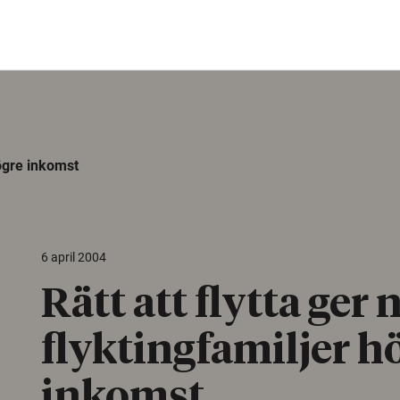
högre inkomst
6 april 2004
Rätt att flytta ger 
flyktingfamiljer h
inkomst