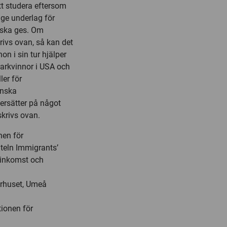
tt studera eftersom
 ge underlag för
nd ska ges. Om
rivs ovan, så kan det
on i sin tur hjälper
rarkvinnor i USA och
ler för
enska
ersätter på något
skrivs ovan.
nen för
iteln Immigrants’
 inkomst och
arhuset, Umeå
tionen för