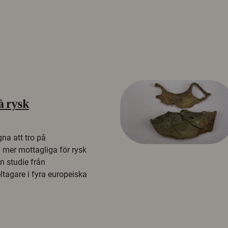
å rysk
na att tro på
a mer mottagliga för rysk
n studie från
tagare i fyra europeiska