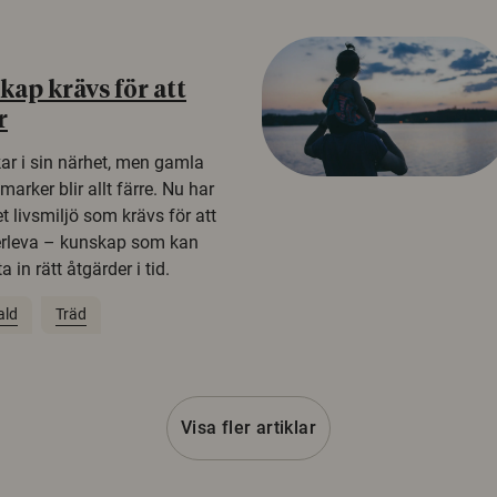
ap krävs för att
r
kar i sin närhet, men gamla
rker blir allt färre. Nu har
t livsmiljö som krävs för att
erleva – kunskap som kan
 in rätt åtgärder i tid.
ald
Träd
Visa fler artiklar