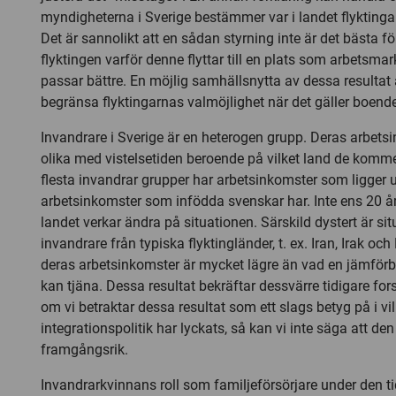
myndigheterna i Sverige bestämmer var i landet flyktinga
Det är sannolikt att en sådan styrning inte är det bästa f
flyktingen varför denne flyttar till en plats som arbetsm
passar bättre. En möjlig samhällsnytta av dessa resultat är
begränsa flyktingarnas valmöjlighet när det gäller boend
Invandrare i Sverige är en heterogen grupp. Deras arbets
olika med vistelsetiden beroende på vilket land de komme
flesta invandrar grupper har arbetsinkomster som ligger 
arbetsinkomster som infödda svenskar har. Inte ens 20 år 
landet verkar ändra på situationen. Särskild dystert är sit
invandrare från typiska flyktingländer, t. ex. Iran, Irak och
deras arbetsinkomster är mycket lägre än vad en jämför
kan tjäna. Dessa resultat bekräftar dessvärre tidigare for
om vi betraktar dessa resultat som ett slags betyg på i 
integrationspolitik har lyckats, så kan vi inte säga att den
framgångsrik.
Invandrarkvinnans roll som familjeförsörjare under den t