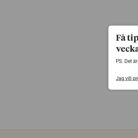
Få ti
vecka
PS. Det är
Jag vill p