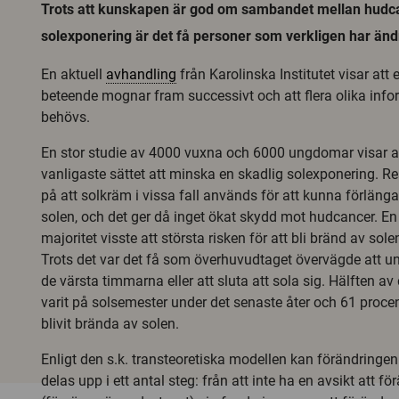
Trots att kunskapen är god om sambandet mellan hudc
solexponering är det få personer som verkligen har ändr
En aktuell
avhandling
från Karolinska Institutet visar att 
beteende mognar fram successivt och att flera olika info
behövs.
En stor studie av 4000 vuxna och 6000 ungdomar visar at
vanligaste sättet att minska en skadlig solexponering. Re
på att solkräm i vissa fall används för att kunna förlänga
solen, och det ger då inget ökat skydd mot hudcancer. E
majoritet visste att största risken för att bli bränd av sol
Trots det var det få som överhuvudtaget övervägde att u
de värsta timmarna eller att sluta att sola sig. Hälften av
varit på solsemester under det senaste åter och 61 proc
blivit brända av solen.
Enligt den s.k. transteoretiska modellen kan förändringen
delas upp i ett antal steg: från att inte ha en avsikt att f