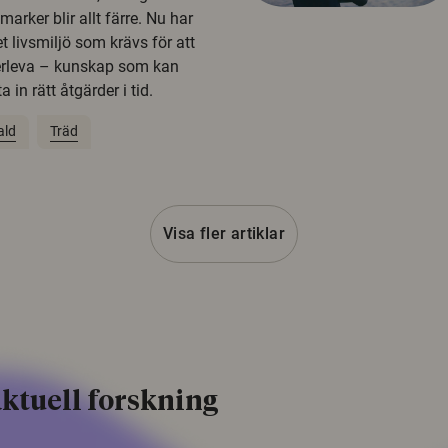
rker blir allt färre. Nu har
t livsmiljö som krävs för att
erleva – kunskap som kan
 in rätt åtgärder i tid.
ald
Träd
Visa fler artiklar
ktuell forskning