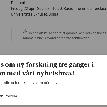
Disputation
:
Fredag 23 april 2004, kl. 10.00, Radiumhemmets föreläsn
Universitetssjukhuset, Solna.
warning
Denna artikel är några år gammal och det kan finnas
samma ämne. Använd gärna vår sökfunktion!
ps om ny forskning tre gånger i
n med vårt nyhetsbrev!
 gratis och du kan avsluta när du vill.
renumerera