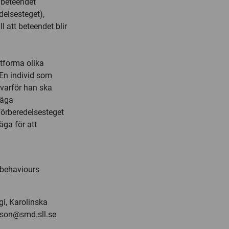
 beteendet
delsesteget),
l att beteendet blir
tforma olika
 En individ som
varför han ska
väga
förberedelsesteget
äga för att
 behaviours
gi, Karolinska
nsson@smd.sll.se