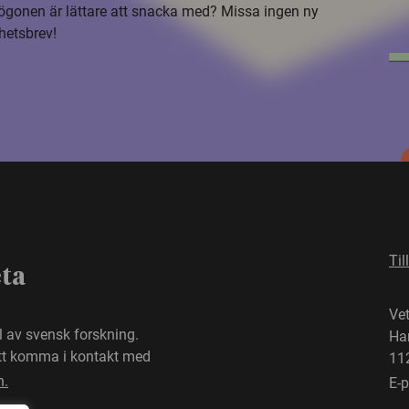
i ögonen är lättare att snacka med? Missa ingen ny
hetsbrev!
Til
eta
Ve
el av svensk forskning.
Ha
att komma i kontakt med
11
n.
E-