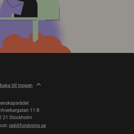
lbaka till toppen
tenskapsrådet
ntverkargatan 11 B
2 21 Stockholm
post:
red@forskning.se