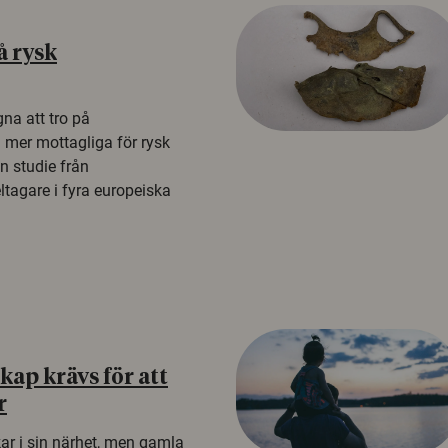
å rysk
na att tro på
a mer mottagliga för rysk
n studie från
tagare i fyra europeiska
ap krävs för att
r
kar i sin närhet, men gamla