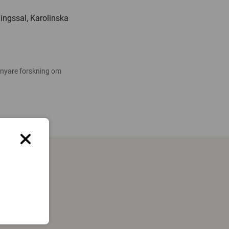
ingssal, Karolinska
 nyare forskning om