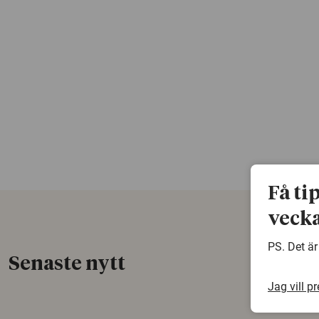
Få ti
vecka
PS. Det är
Senaste nytt
Jag vill p