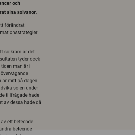
ancer och
at sina solvanor.
ett förändrat
rmationsstrategier
t solkräm är det
sultaten tyder dock
 tiden man är i
n övervägande
en är mitt på dagen.
ndvika solen under
 de tillfrågade hade
ent av dessa hade då
 av ett beteende
örändra beteende