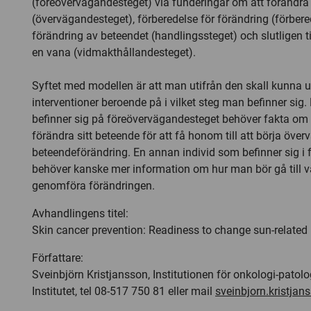
(föreövervägandesteget) via funderingar om att förändra
(övervägandesteget), förberedelse för förändring (förbere
förändring av beteendet (handlingssteget) och slutligen til
en vana (vidmakthållandesteget).
Syftet med modellen är att man utifrån den skall kunna u
interventioner beroende på i vilket steg man befinner sig.
befinner sig på föreövervägandesteget behöver fakta om 
förändra sitt beteende för att få honom till att börja över
beteendeförändring. En annan individ som befinner sig i 
behöver kanske mer information om hur man bör gå till v
genomföra förändringen.
Avhandlingens titel:
Skin cancer prevention: Readiness to change sun-related
Författare:
Sveinbjörn Kristjansson, Institutionen för onkologi-patolo
Institutet, tel 08-517 750 81 eller mail
sveinbjorn.kristja