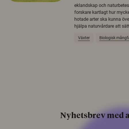
eklandskap och naturbetesma
forskare kartlagt hur mycke
hotade arter ska kunna öv
hjälpa naturvårdare att sätta
Växter
Biologisk mångf
Nyhetsbrev med a