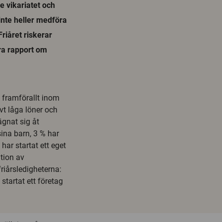
e vikariatet och
inte heller medföra
riåret riskerar
dra rapport om
, framförallt inom
vt låga löner och
ägnat sig åt
sina barn, 3 % har
har startat ett eget
tion av
riårsledigheterna:
startat ett företag