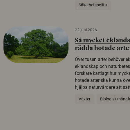
Säkerhetspolitik
22 juni 2026
Så mycket eklandsk
rädda hotade arte
Över tusen arter behöver e
eklandskap och naturbetesma
forskare kartlagt hur mycke
hotade arter ska kunna öv
hjälpa naturvårdare att sätta
Växter
Biologisk mångf