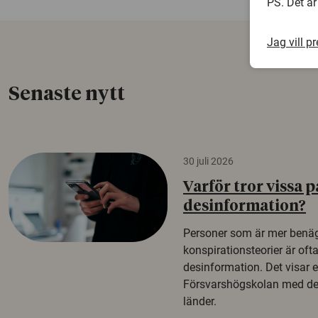
PS. Det är
Jag vill p
Senaste nytt
30 juli 2026
Varför tror vissa p
desinformation?
Personer som är mer benäg
konspirationsteorier är oft
desinformation. Det visar e
Försvarshögskolan med del
länder.