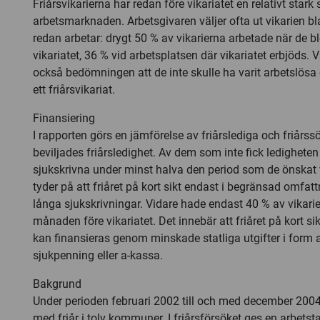
Friårsvikarierna har redan före vikariatet en relativt stark 
arbetsmarknaden. Arbetsgivaren väljer ofta ut vikarien 
redan arbetar: drygt 50 % av vikarierna arbetade när de b
vikariatet, 36 % vid arbetsplatsen där vikariatet erbjöds. 
också bedömningen att de inte skulle ha varit arbetslösa 
ett friårsvikariat.
Finansiering
I rapporten görs en jämförelse av friårslediga och friårs
beviljades friårsledighet. Av dem som inte fick ledigheten
sjukskrivna under minst halva den period som de önskat 
tyder på att friåret på kort sikt endast i begränsad omfat
långa sjukskrivningar. Vidare hade endast 40 % av vikari
månaden före vikariatet. Det innebär att friåret på kort sikt
kan finansieras genom minskade statliga utgifter i form a
sjukpenning eller a-kassa.
Bakgrund
Under perioden februari 2002 till och med december 2004
med friår i tolv kommuner. I friårsförsöket ges en arbetstaga