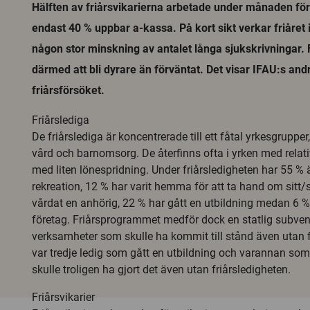
Hälften av friårsvikarierna arbetade under månaden för
endast 40 % uppbar a-kassa. På kort sikt verkar friåret 
någon stor minskning av antalet långa sjukskrivningar. F
därmed att bli dyrare än förväntat. Det visar IFAU:s an
friårsförsöket.
Friårslediga
De friårslediga är koncentrerade till ett fåtal yrkesgrupper
vård och barnomsorg. De återfinns ofta i yrken med relati
med liten lönespridning. Under friårsledigheten har 55 % 
rekreation, 12 % har varit hemma för att ta hand om sitt/
vårdat en anhörig, 22 % har gått en utbildning medan 6 % 
företag. Friårsprogrammet medför dock en statlig subven
verksamheter som skulle ha kommit till stånd även utan f
var tredje ledig som gått en utbildning och varannan som 
skulle troligen ha gjort det även utan friårsledigheten.
Friårsvikarier