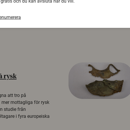
 gratis och du kan avsluta när du vill.
renumerera
å rysk
na att tro på
a mer mottagliga för rysk
n studie från
tagare i fyra europeiska