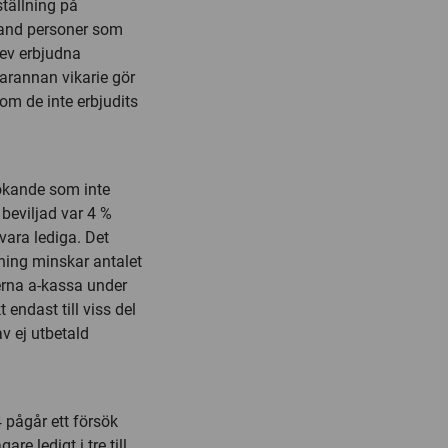
ställning på
bland personer som
lev erbjudna
Varannan vikarie gör
om de inte erbjudits
sökande som inte
 beviljad var 4 %
vara lediga. Det
tning minskar antalet
erna a-kassa under
 endast till viss del
v ej utbetald
 pågår ett försök
re ledigt i tre till