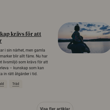
ap krävs för att
r
kar i sin närhet, men gamla
rker blir allt färre. Nu har
t livsmiljö som krävs för att
erleva – kunskap som kan
 in rätt åtgärder i tid.
ald
Träd
Visa fler artiklar