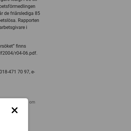
rbetsförmedlingen
r de friårslediga 85
betslösa. Rapporten
arbetsgivare i
rsöket” finns
df2004/r04-06.pdf.
 018-471 70 97, e-
 nyare forskning om