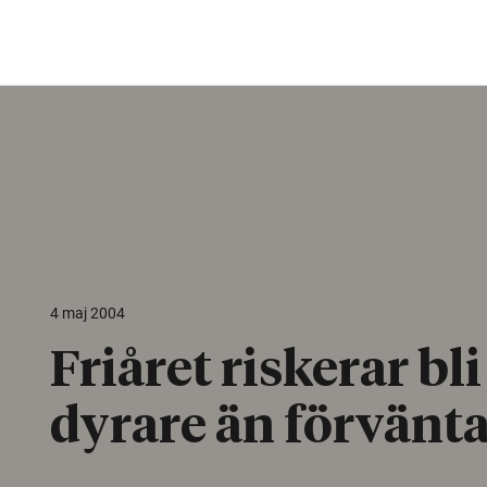
4 maj 2004
Friåret riskerar bli
dyrare än förvänta