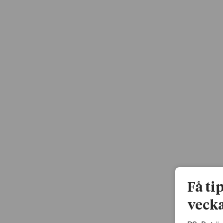
Få ti
vecka