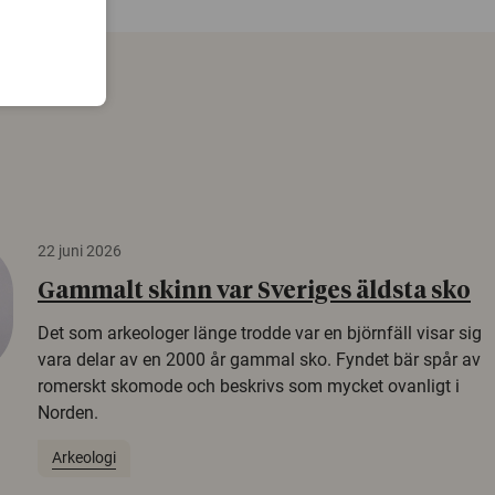
22 juni 2026
Gammalt skinn var Sveriges äldsta sko
Det som arkeologer länge trodde var en björnfäll visar sig
vara delar av en 2000 år gammal sko. Fyndet bär spår av
romerskt skomode och beskrivs som mycket ovanligt i
Norden.
Arkeologi