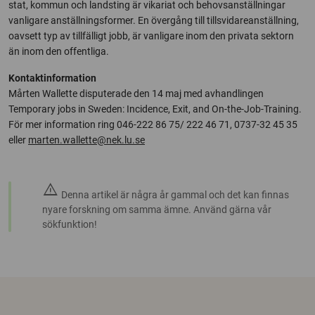
stat, kommun och landsting är vikariat och behovsanställningar
vanligare anställningsformer. En övergång till tillsvidareanställning,
oavsett typ av tillfälligt jobb, är vanligare inom den privata sektorn
än inom den offentliga.
Kontaktinformation
Mårten Wallette disputerade den 14 maj med avhandlingen
Temporary jobs in Sweden: Incidence, Exit, and On-the-Job-Training.
För mer information ring 046-222 86 75/ 222 46 71, 0737-32 45 35
eller
marten.wallette@nek.lu.se
warning
Denna artikel är några år gammal och det kan finnas
nyare forskning om samma ämne. Använd gärna vår
sökfunktion!