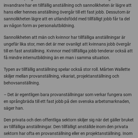
invandrare har en tillfällig anställning och sannolikheten är lägre att
hans eller hennes anställning övergår till ett fast jobb. Dessutom är
sannolikheten lägre att en utlandsfödd med tillfälligt jobb får ta del
av någon form av personalutbildning.
Sannolikheten att män och kvinnor har tillfälliga anställningar är
ungefär lika stor, men det är mer ovanligt att kvinnans jobb övergår
till en fast anställning. Kvinnor med tillfälliga jobb tenderar också att
få mindre internutbildning än en man i samma situation.
Typen av tillfällig anställning spelar också stor roll. Mårten Wallette
skiljer mellan provanställning, vikariat, projektanställning och
behovsanställning.
– Det är egentligen bara provanställningar som verkar fungera som
en språngbräda till ett fast jobb på den svenska arbetsmarknaden,
säger han.
Den privata och den offentliga sektorn skiljer sig när det gäller bruket
av tillfälliga anställningar. Den tillfälligt anställde inom den privata
sektorn har ofta en provanställning eller en projektanställning. Inom