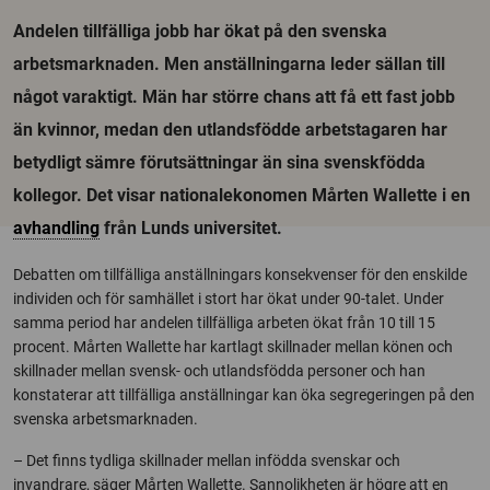
Andelen tillfälliga jobb har ökat på den svenska
arbetsmarknaden. Men anställningarna leder sällan till
något varaktigt. Män har större chans att få ett fast jobb
än kvinnor, medan den utlandsfödde arbetstagaren har
betydligt sämre förutsättningar än sina svenskfödda
kollegor. Det visar nationalekonomen Mårten Wallette i en
avhandling
från Lunds universitet.
Debatten om tillfälliga anställningars konsekvenser för den enskilde
individen och för samhället i stort har ökat under 90-talet. Under
samma period har andelen tillfälliga arbeten ökat från 10 till 15
procent. Mårten Wallette har kartlagt skillnader mellan könen och
skillnader mellan svensk- och utlandsfödda personer och han
konstaterar att tillfälliga anställningar kan öka segregeringen på den
svenska arbetsmarknaden.
– Det finns tydliga skillnader mellan infödda svenskar och
invandrare, säger Mårten Wallette. Sannolikheten är högre att en