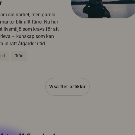
r
kar i sin närhet, men gamla
rker blir allt färre. Nu har
t livsmiljö som krävs för att
erleva – kunskap som kan
 in rätt åtgärder i tid.
ald
Träd
Visa fler artiklar