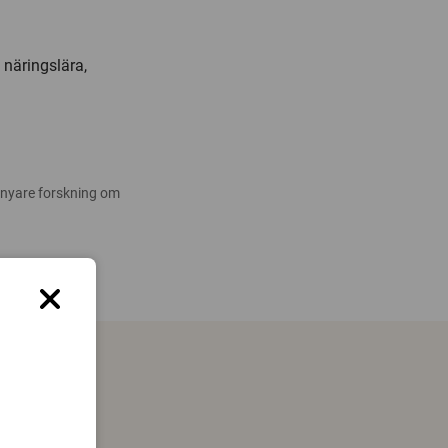
 näringslära,
 nyare forskning om