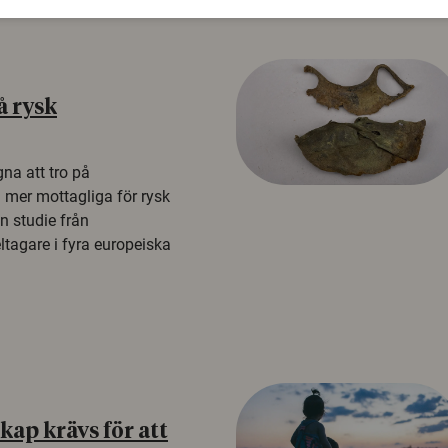
å rysk
na att tro på
a mer mottagliga för rysk
n studie från
tagare i fyra europeiska
ap krävs för att