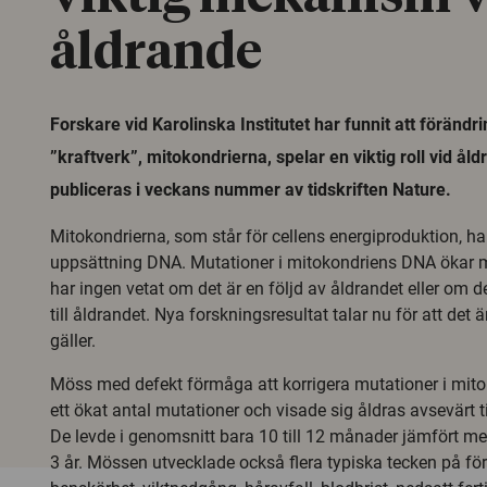
åldrande
Forskare vid Karolinska Institutet har funnit att förändri
”kraftverk”, mitokondrierna, spelar en viktig roll vid ål
publiceras i veckans nummer av tidskriften Nature.
Mitokondrierna, som står för cellens energiproduktion, ha
uppsättning DNA. Mutationer i mitokondriens DNA ökar me
har ingen vetat om det är en följd av åldrandet eller om d
till åldrandet. Nya forskningsresultat talar nu för att det
gäller.
Möss med defekt förmåga att korrigera mutationer i mito
ett ökat antal mutationer och visade sig åldras avsevärt t
De levde i genomsnitt bara 10 till 12 månader jämfört med
3 år. Mössen utvecklade också flera typiska tecken på för