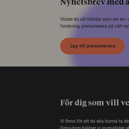
Nyhetsbrev med a
Visste du att robotar som ser en 
forskning, prenumerera på vårt ny
Jag vill prenumerera
För dig som vill v
Vi finns för att du ska kunna ta d
Dessutom hjälper vi journalister 