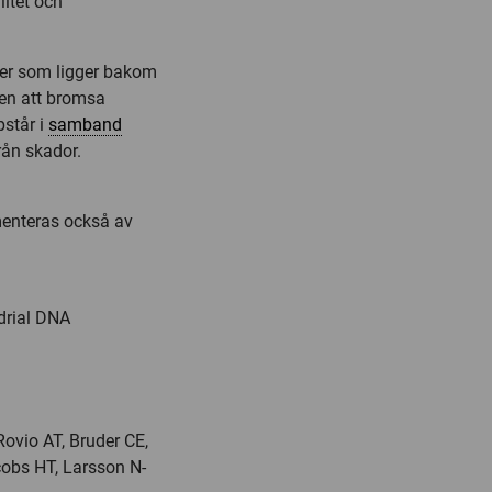
litet och
er som ligger bakom
en att bromsa
pstår i
samband
ån skador.
menteras också av
drial DNA
Rovio AT, Bruder CE,
cobs HT, Larsson N-