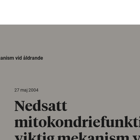
kanism vid åldrande
27 maj 2004
Nedsatt
mitokondriefunkt
viktig mekanism v