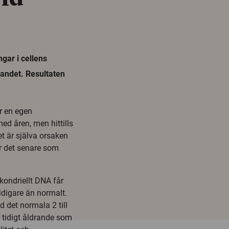
ngar i cellens
drandet. Resultaten
r en egen
d åren, men hittills
et är själva orsaken
 är det senare som
kondriellt DNA får
idigare än normalt.
 det normala 2 till
 tidigt åldrande som