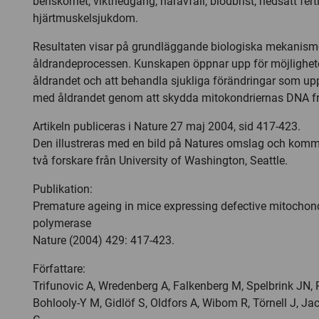
benskörhet, viktnedgång, håravfall, blodbrist, nedsatt ferti
hjärtmuskelsjukdom.
Resultaten visar på grundläggande biologiska mekanism
åldrandeprocessen. Kunskapen öppnar upp för möjlighet
åldrandet och att behandla sjukliga förändringar som up
med åldrandet genom att skydda mitokondriernas DNA fr
Artikeln publiceras i Nature 27 maj 2004, sid 417-423.
Den illustreras med en bild på Natures omslag och kom
två forskare från University of Washington, Seattle.
Publikation:
Premature ageing in mice expressing defective mitochon
polymerase
Nature (2004) 429: 417-423.
Författare:
Trifunovic A, Wredenberg A, Falkenberg M, Spelbrink JN, 
Bohlooly-Y M, Gidlöf S, Oldfors A, Wibom R, Törnell J, Ja