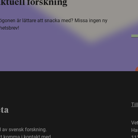
ktuell forskning
i ögonen är lättare att snacka med? Missa ingen ny
hetsbrev!
Til
eta
Ve
el av svensk forskning.
Ha
att komma i kontakt med
11