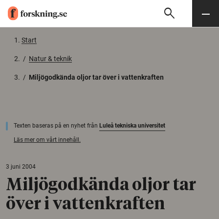
search
Sök
Meny
Gå till innehåll
Start
/
Natur & teknik
/
Miljögodkända oljor tar över i vattenkraften
Texten baseras på en nyhet från
Luleå tekniska universitet
Läs mer om vårt innehåll.
3 juni 2004
Miljögodkända oljor tar
över i vattenkraften