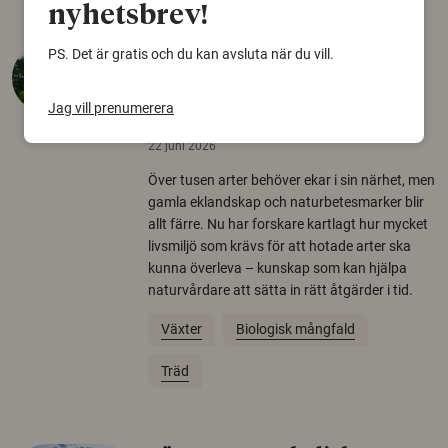
nyhetsbrev!
PS. Det är gratis och du kan avsluta när du vill.
Så mycket eklandskap
krävs för att rädda hotade
Jag vill prenumerera
arter
22 juni 2026
Över tusen arter behöver ekar i sin närhet, men
gamla eklandskap och naturbetesmarker blir
allt färre. Nu har forskare kartlagt hur mycket
livsmiljö som krävs för att hotade arter ska
kunna överleva – kunskap som kan hjälpa
naturvårdare att sätta in rätt åtgärder i tid.
Växter
Biologisk mångfald
Träd