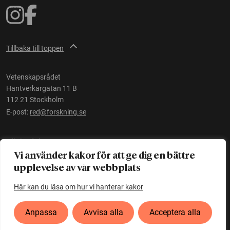
Tillbaka till toppen
Vetenskapsrådet
Hantverkargatan 11 B
112 21 Stockholm
E-post:
red@forskning.se
Tillgänglighet
Vi använder kakor för att ge dig en bättre
upplevelse av vår webbplats
Ett initiativ av
Vetenskapsrådet
Här kan du läsa om hur vi hanterar kakor
Anpassa
Avvisa alla
Acceptera alla