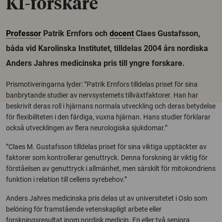
KI-forskare
Professor
Patrik Ernfors och
docent
Claes Gustafsson,
båda vid Karolinska Institutet, tilldelas 2004 års nordiska
Anders Jahres medicinska pris till yngre forskare.
Prismotiveringarna lyder: ”Patrik Ernfors tilldelas priset för sina
banbrytande studier av nervsystemets tillväxtfaktorer. Han har
beskrivit deras roll i hjärnans normala utveckling och deras betydelse
för flexibiliteten i den färdiga, vuxna hjärnan. Hans studier förklarar
också utvecklingen av flera neurologiska sjukdomar.”
”Claes M. Gustafsson tilldelas priset för sina viktiga upptäckter av
faktorer som kontrollerar genuttryck. Denna forskning är viktig för
förståelsen av genuttryck i allmänhet, men särskilt för mitokondriens
funktion i relation till cellens syrebehov.”
Anders Jahres medicinska pris delas ut av universitetet i Oslo som
belöning för framstående vetenskapligt arbete eller
forskningsresultat inom nordisk medicin. En eller två seniora