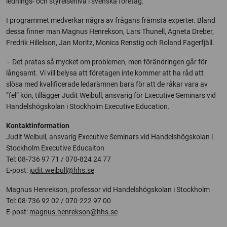
lednings- och styrelsenivå i svenska företag.
I programmet medverkar några av frågans främsta experter. Bland
dessa finner man Magnus Henrekson, Lars Thunell, Agneta Dreber,
Fredrik Hillelson, Jan Moritz, Monica Renstig och Roland Fagerfjäll.
– Det pratas så mycket om problemen, men förändringen går för
långsamt. Vi vill belysa att företagen inte kommer att ha råd att
slösa med kvalificerade ledarämnen bara för att de råkar vara av
”fel” kön, tillägger Judit Weibull, ansvarig för Executive Seminars vid
Handelshögskolan i Stockholm Executive Education.
Kontaktinformation
Judit Weibull, ansvarig Executive Seminars vid Handelshögskolan i
Stockholm Executive Educaiton
Tel: 08-736 97 71 / 070-824 24 77
E-post:
judit.weibull@hhs.se
Magnus Henrekson, professor vid Handelshögskolan i Stockholm
Tel: 08-736 92 02 / 070-222 97 00
E-post:
magnus.henrekson@hhs.se