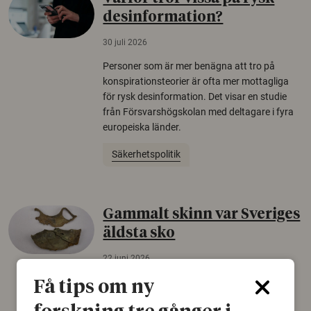
desinformation?
30 juli 2026
Personer som är mer benägna att tro på
konspirationsteorier är ofta mer mottagliga
för rysk desinformation. Det visar en studie
från Försvarshögskolan med deltagare i fyra
europeiska länder.
Säkerhetspolitik
Gammalt skinn var Sveriges
äldsta sko
22 juni 2026
Det som arkeologer länge trodde var en
Få tips om ny
björnfäll visar sig vara delar av en 2000 år