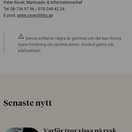
Peter Rovér, Marknads- & Informationschef
Tel: 08-736 97 96 / 070-249 42 24
E-post:
peter.rover@hhs.se
warning
Denna artikel är några år gammal och det kan finnas
nyare forskning om samma ämne. Använd gärna vår
sökfunktion!
Senaste nytt
Varför tror vissa på rysk