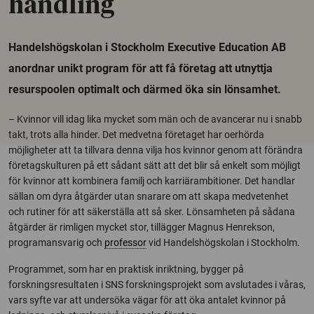
handling
Handelshögskolan i Stockholm Executive Education AB
anordnar unikt program för att få företag att utnyttja
resurspoolen optimalt och därmed öka sin lönsamhet.
– Kvinnor vill idag lika mycket som män och de avancerar nu i snabb
takt, trots alla hinder. Det medvetna företaget har oerhörda
möjligheter att ta tillvara denna vilja hos kvinnor genom att förändra
företagskulturen på ett sådant sätt att det blir så enkelt som möjligt
för kvinnor att kombinera familj och karriärambitioner. Det handlar
sällan om dyra åtgärder utan snarare om att skapa medvetenhet
och rutiner för att säkerställa att så sker. Lönsamheten på sådana
åtgärder är rimligen mycket stor, tillägger Magnus Henrekson,
programansvarig och
professor
vid Handelshögskolan i Stockholm.
Programmet, som har en praktisk inriktning, bygger på
forskningsresultaten i SNS forskningsprojekt som avslutades i våras,
vars syfte var att undersöka vägar för att öka antalet kvinnor på