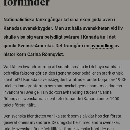
förhinder
Nationalistiska tankegångar lät sina ekon ljuda även i
Kanadas svenskbygder. Men att hålla svenskheten vid liv
skulle visa sig vara betydligt svårare i Kanada än i det
gamla Svensk-Amerika. Det framgår i en
avhandling
av
historikern Carina Rönnqvist.
Vad får en invandrargrupp att snabbt smälta in i det nya samhället
och vilka faktorer gör att den i generationer behåller en stark etnisk
identitet? I Kanadas svenskbygder framträder under början av 1900-
talet en immigrantgrupp som har mycket gemensamt med dagens
invandrare i Sverige. I sin doktorsavhandling studerar Carina
Rönnqvist svenskarnas identitetsskapande i Kanada under 1900-
talets första hälft.
Den svenska identiteten var lika stark som självklar hos den första
generationens invandrare. De umgicks helst med andra svenskar,
talade svenska när de fick tillfälle, firade svenska högtider och