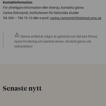
Kontaktinformation
För ytterligare information eller intervju, kontakta gärna
Carina Rönnqvist, institutionen för historiska studier
Tel: 090 – 786 76 10 eller e-post:
carina.ronnqvist@histstud.umu.se
warning
Denna artikel är några år gammal och det kan finnas
nyare forskning om samma ämne. Använd gärna vår
sökfunktion!
Senaste nytt