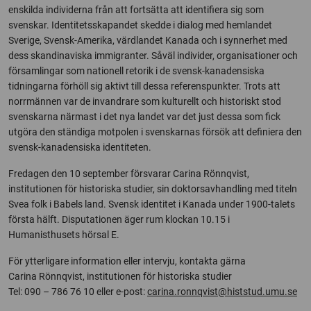
enskilda individerna från att fortsätta att identifiera sig som
svenskar. Identitetsskapandet skedde i dialog med hemlandet
Sverige, Svensk-Amerika, värdlandet Kanada och i synnerhet med
dess skandinaviska immigranter. Såväl individer, organisationer och
församlingar som nationell retorik i de svensk-kanadensiska
tidningarna förhöll sig aktivt till dessa referenspunkter. Trots att
norrmännen var de invandrare som kulturellt och historiskt stod
svenskarna närmast i det nya landet var det just dessa som fick
utgöra den ständiga motpolen i svenskarnas försök att definiera den
svensk-kanadensiska identiteten.
Fredagen den 10 september försvarar Carina Rönnqvist,
institutionen för historiska studier, sin doktorsavhandling med titeln
Svea folk i Babels land. Svensk identitet i Kanada under 1900-talets
första hälft. Disputationen äger rum klockan 10.15 i
Humanisthusets hörsal E.
För ytterligare information eller intervju, kontakta gärna
Carina Rönnqvist, institutionen för historiska studier
Tel: 090 – 786 76 10 eller e-post:
carina.ronnqvist@histstud.umu.se