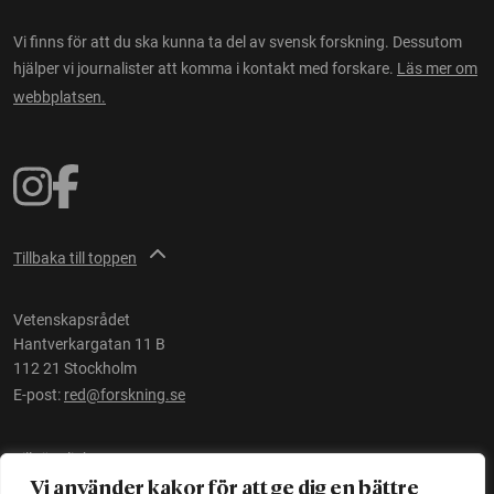
Vi finns för att du ska kunna ta del av svensk forskning. Dessutom
hjälper vi journalister att komma i kontakt med forskare.
Läs mer om
webbplatsen.
Tillbaka till toppen
Vetenskapsrådet
Hantverkargatan 11 B
112 21 Stockholm
E-post:
red@forskning.se
Tillgänglighet
Vi använder kakor för att ge dig en bättre