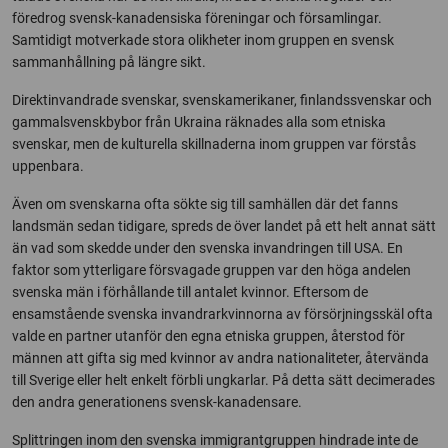
föredrog svensk-kanadensiska föreningar och församlingar.
Samtidigt motverkade stora olikheter inom gruppen en svensk
sammanhållning på längre sikt.
Direktinvandrade svenskar, svenskamerikaner, finlandssvenskar och
gammalsvenskbybor från Ukraina räknades alla som etniska
svenskar, men de kulturella skillnaderna inom gruppen var förstås
uppenbara.
Även om svenskarna ofta sökte sig till samhällen där det fanns
landsmän sedan tidigare, spreds de över landet på ett helt annat sätt
än vad som skedde under den svenska invandringen till USA. En
faktor som ytterligare försvagade gruppen var den höga andelen
svenska män i förhållande till antalet kvinnor. Eftersom de
ensamstående svenska invandrarkvinnorna av försörjningsskäl ofta
valde en partner utanför den egna etniska gruppen, återstod för
männen att gifta sig med kvinnor av andra nationaliteter, återvända
till Sverige eller helt enkelt förbli ungkarlar. På detta sätt decimerades
den andra generationens svensk-kanadensare.
Splittringen inom den svenska immigrantgruppen hindrade inte de