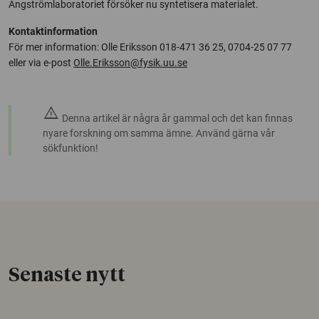
Ångströmlaboratoriet försöker nu syntetisera materialet.
Kontaktinformation
För mer information: Olle Eriksson 018-471 36 25, 0704-25 07 77
eller via e-post
Olle.Eriksson@fysik.uu.se
warning
Denna artikel är några år gammal och det kan finnas
nyare forskning om samma ämne. Använd gärna vår
sökfunktion!
Senaste nytt