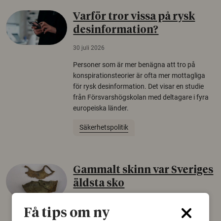
Varför tror vissa på rysk
desinformation?
30 juli 2026
Personer som är mer benägna att tro på
konspirationsteorier är ofta mer mottagliga
för rysk desinformation. Det visar en studie
från Försvarshögskolan med deltagare i fyra
europeiska länder.
Säkerhetspolitik
Gammalt skinn var Sveriges
äldsta sko
22 juni 2026
Få tips om ny
Det som arkeologer länge trodde var en