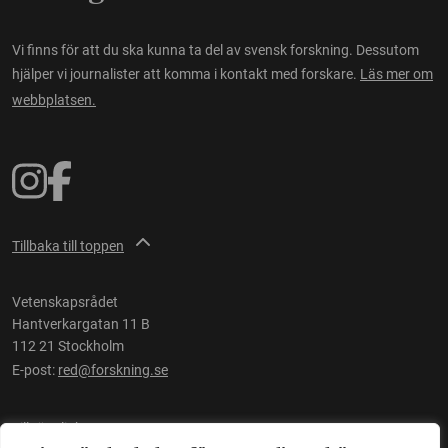
Vi finns för att du ska kunna ta del av svensk forskning. Dessutom
hjälper vi journalister att komma i kontakt med forskare.
Läs mer om
webbplatsen.
Tillbaka till toppen
Vetenskapsrådet
Hantverkargatan 11 B
112 21 Stockholm
E-post:
red@forskning.se
Tillgänglighet