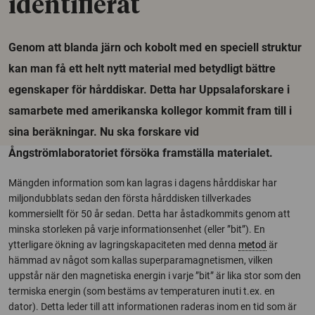
identifierat
Genom att blanda järn och kobolt med en speciell struktur
kan man få ett helt nytt material med betydligt bättre
egenskaper för hårddiskar. Detta har Uppsalaforskare i
samarbete med amerikanska kollegor kommit fram till i
sina beräkningar. Nu ska forskare vid
Ångströmlaboratoriet försöka framställa materialet.
Mängden information som kan lagras i dagens hårddiskar har
miljondubblats sedan den första hårddisken tillverkades
kommersiellt för 50 år sedan. Detta har åstadkommits genom att
minska storleken på varje informationsenhet (eller ”bit”). En
ytterligare ökning av lagringskapaciteten med denna
metod
är
hämmad av något som kallas superparamagnetismen, vilken
uppstår när den magnetiska energin i varje ”bit” är lika stor som den
termiska energin (som bestäms av temperaturen inuti t.ex. en
dator). Detta leder till att informationen raderas inom en tid som är