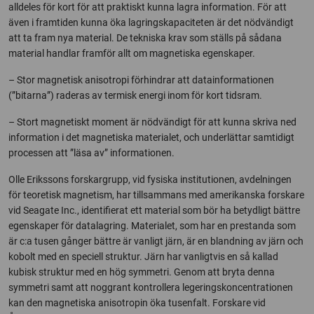
alldeles för kort för att praktiskt kunna lagra information. För att
även i framtiden kunna öka lagringskapaciteten är det nödvändigt
att ta fram nya material. De tekniska krav som ställs på sådana
material handlar framför allt om magnetiska egenskaper.
– Stor magnetisk anisotropi förhindrar att datainformationen
(”bitarna”) raderas av termisk energi inom för kort tidsram.
– Stort magnetiskt moment är nödvändigt för att kunna skriva ned
information i det magnetiska materialet, och underlättar samtidigt
processen att ”läsa av” informationen.
Olle Erikssons forskargrupp, vid fysiska institutionen, avdelningen
för teoretisk magnetism, har tillsammans med amerikanska forskare
vid Seagate Inc., identifierat ett material som bör ha betydligt bättre
egenskaper för datalagring. Materialet, som har en prestanda som
är c:a tusen gånger bättre är vanligt järn, är en blandning av järn och
kobolt med en speciell struktur. Järn har vanligtvis en så kallad
kubisk struktur med en hög symmetri. Genom att bryta denna
symmetri samt att noggrant kontrollera legeringskoncentrationen
kan den magnetiska anisotropin öka tusenfalt. Forskare vid