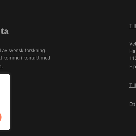
Til
eta
Ve
el av svensk forskning.
Ha
att komma i kontakt med
11
n.
E-
Til
Ett