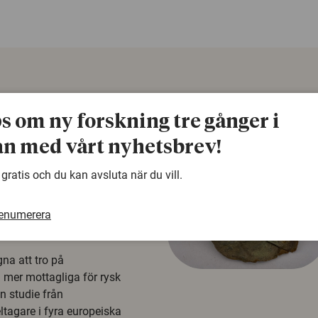
ps om ny forskning tre gånger i
n med vårt nyhetsbrev!
 gratis och du kan avsluta när du vill.
å rysk
renumerera
na att tro på
a mer mottagliga för rysk
n studie från
tagare i fyra europeiska