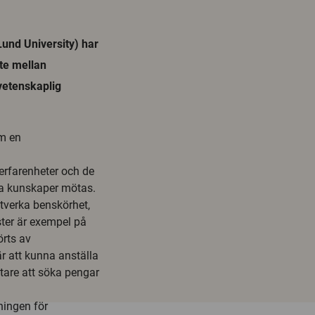
und University) har
ete mellan
vetenskaplig
om en
erfarenheter och de
a kunskaper mötas.
otverka benskörhet,
ster är exempel på
rts av
 att kunna anställa
tare att söka pengar
ningen för