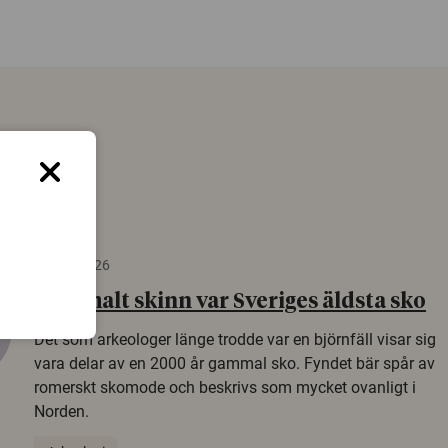
22 juni 2026
Gammalt skinn var Sveriges äldsta sko
Det som arkeologer länge trodde var en björnfäll visar sig
vara delar av en 2000 år gammal sko. Fyndet bär spår av
romerskt skomode och beskrivs som mycket ovanligt i
Norden.