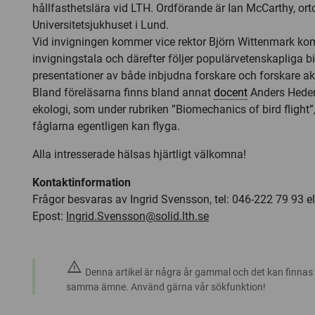
hållfasthetslära vid LTH. Ordförande är Ian McCarthy, ort
Universitetsjukhuset i Lund.
Vid invigningen kommer vice rektor Björn Wittenmark ko
invigningstala och därefter följer populärvetenskapliga 
presentationer av både inbjudna forskare och forskare ak
Bland föreläsarna finns bland annat
docent
Anders Heden
ekologi, som under rubriken ”Biomechanics of bird flight”,
fåglarna egentligen kan flyga.
Alla intresserade hälsas hjärtligt välkomna!
Kontaktinformation
Frågor besvaras av Ingrid Svensson, tel: 046-222 79 93 e
Epost:
Ingrid.Svensson@solid.lth.se
warning
Denna artikel är några år gammal och det kan finnas
samma ämne. Använd gärna vår sökfunktion!