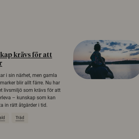
ap krävs för att
r
kar i sin närhet, men gamla
rker blir allt färre. Nu har
t livsmiljö som krävs för att
erleva – kunskap som kan
 in rätt åtgärder i tid.
ald
Träd