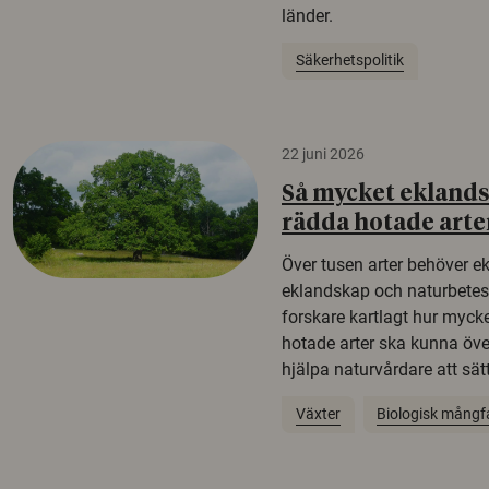
länder.
Säkerhetspolitik
22 juni 2026
Så mycket eklandsk
rädda hotade arte
Över tusen arter behöver e
eklandskap och naturbetesma
forskare kartlagt hur mycke
hotade arter ska kunna öv
hjälpa naturvårdare att sätta
Växter
Biologisk mångf