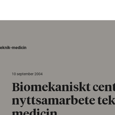
teknik-medicin
10 september 2004
Biomekaniskt cen
nyttsamarbete tek
medicin