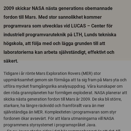
2009 skickar NASA nästa generations obemannade
fordon till Mars. Med stor sannolikhet kommer
programvara som utvecklas vid LUCAS – Center för
industriell programvaruteknik på LTH, Lunds tekniska
högskola, att följa med och lägga grunden till att
laboratorierna kan arbeta självständigt, effektivt och
säkert.
Tidigare i år rönte Mars Exploration Rovers (MER) stor
uppmärksamhet genom sin förmåga att ta sig fram på Mars yta och
utföra mycket framgångsrika analysuppdrag. Våra kunskaper om
den röda grannplaneten har formligen exploderat. NASA planerar att
skicka nästa generation fordon till Mars år 2009. De ska bli större,
starkare, ha längre räckvidd och framförallt vara än mer
självständiga än MER. Komplexiteten i programvaran som styr
fordonen ökar avsevärt. För att klara utmaningarna vill NASA
programmera styrsystemet i programspråket Java.