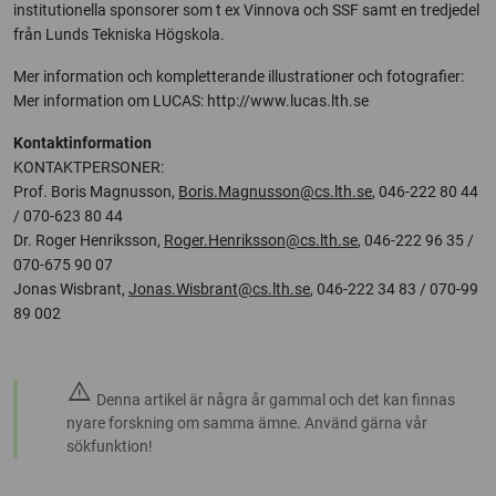
institutionella sponsorer som t ex Vinnova och SSF samt en tredjedel
från Lunds Tekniska Högskola.
Mer information och kompletterande illustrationer och fotografier:
Mer information om LUCAS: http://www.lucas.lth.se
Kontaktinformation
KONTAKTPERSONER:
Prof. Boris Magnusson,
Boris.Magnusson@cs.lth.se
, 046-222 80 44
/ 070-623 80 44
Dr. Roger Henriksson,
Roger.Henriksson@cs.lth.se
, 046-222 96 35 /
070-675 90 07
Jonas Wisbrant,
Jonas.Wisbrant@cs.lth.se
, 046-222 34 83 / 070-99
89 002
warning
Denna artikel är några år gammal och det kan finnas
nyare forskning om samma ämne. Använd gärna vår
sökfunktion!