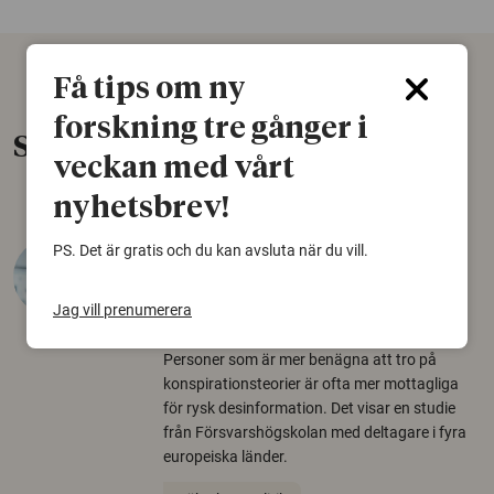
Få tips om ny
forskning tre gånger i
Senaste nytt
veckan med vårt
nyhetsbrev!
PS. Det är gratis och du kan avsluta när du vill.
Varför tror vissa på rysk
desinformation?
Jag vill prenumerera
30 juli 2026
Personer som är mer benägna att tro på
konspirationsteorier är ofta mer mottagliga
för rysk desinformation. Det visar en studie
från Försvarshögskolan med deltagare i fyra
europeiska länder.