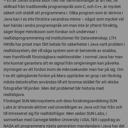
– En av Javas starka sidor i det här sammanhanget är att det, till
skillnad från traditionella programspråk som C, och C++, är mycket
säkert och stabilt att programmera i. Olika program som är skrivna i
Java kan t ex inte förstöra varandras minne – något som mycket väl
kan hända i andra programspråk om man inte är ytterst försiktig,
säger Roger Henriksson som forskar och undervisar i
realtidsprogrammering vid Institutionen för Datavetenskap, LTH.
Hittills har priset man fått betala för säkerheten i Java varit problem i
realtidssystem, det vill säga system som är beroende av snabba,
men framförallt förutsägbara reaktionstider. I normal Java har man
inte kunnat garantera att en signal från omgivningen kan påverka
styrningen av ett fordon inom de mikrosekunder man har på sig. Om
t ex ett självgående fordon på Mars upptäcker en grop i sin färdväg
måste datorkraften användas till att bromsa istället för att skicka
fotografier till jorden. Men det problemet blir historia med
realtidsjava.
Företaget SUN Microsystems och dess forskningsavdelning SUN
Labs är drivande aktörer vad utvecklingen av Java och har från och
till intresserat sig för realtidsfrågor. Men sedan SUN Labs, i
samverkan med Carnegie Mellon University i USA, fått i uppdrag av
NASA att programmera nästa generation marslandare i Java har det