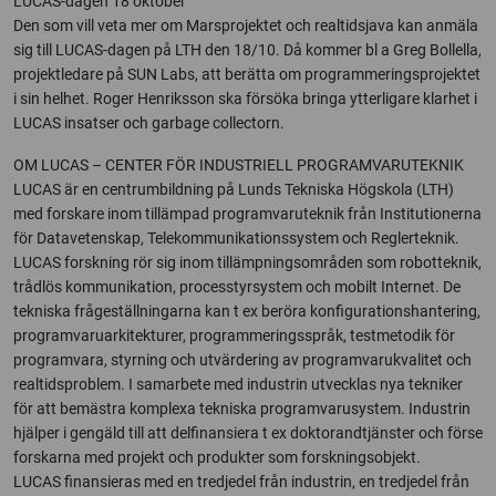
LUCAS-dagen 18 oktober
Den som vill veta mer om Marsprojektet och realtidsjava kan anmäla
sig till LUCAS-dagen på LTH den 18/10. Då kommer bl a Greg Bollella,
projektledare på SUN Labs, att berätta om programmeringsprojektet
i sin helhet. Roger Henriksson ska försöka bringa ytterligare klarhet i
LUCAS insatser och garbage collectorn.
OM LUCAS – CENTER FÖR INDUSTRIELL PROGRAMVARUTEKNIK
LUCAS är en centrumbildning på Lunds Tekniska Högskola (LTH)
med forskare inom tillämpad programvaruteknik från Institutionerna
för Datavetenskap, Telekommunikationssystem och Reglerteknik.
LUCAS forskning rör sig inom tillämpningsområden som robotteknik,
trådlös kommunikation, processtyrsystem och mobilt Internet. De
tekniska frågeställningarna kan t ex beröra konfigurationshantering,
programvaruarkitekturer, programmeringsspråk, testmetodik för
programvara, styrning och utvärdering av programvarukvalitet och
realtidsproblem. I samarbete med industrin utvecklas nya tekniker
för att bemästra komplexa tekniska programvarusystem. Industrin
hjälper i gengäld till att delfinansiera t ex doktorandtjänster och förse
forskarna med projekt och produkter som forskningsobjekt.
LUCAS finansieras med en tredjedel från industrin, en tredjedel från