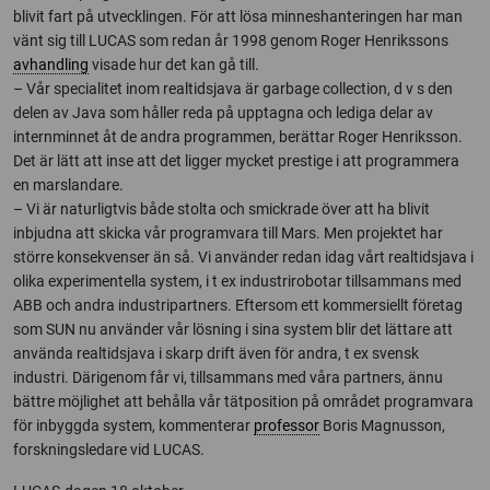
blivit fart på utvecklingen. För att lösa minneshanteringen har man
vänt sig till LUCAS som redan år 1998 genom Roger Henrikssons
avhandling
visade hur det kan gå till.
– Vår specialitet inom realtidsjava är garbage collection, d v s den
delen av Java som håller reda på upptagna och lediga delar av
internminnet åt de andra programmen, berättar Roger Henriksson.
Det är lätt att inse att det ligger mycket prestige i att programmera
en marslandare.
– Vi är naturligtvis både stolta och smickrade över att ha blivit
inbjudna att skicka vår programvara till Mars. Men projektet har
större konsekvenser än så. Vi använder redan idag vårt realtidsjava i
olika experimentella system, i t ex industrirobotar tillsammans med
ABB och andra industripartners. Eftersom ett kommersiellt företag
som SUN nu använder vår lösning i sina system blir det lättare att
använda realtidsjava i skarp drift även för andra, t ex svensk
industri. Därigenom får vi, tillsammans med våra partners, ännu
bättre möjlighet att behålla vår tätposition på området programvara
för inbyggda system, kommenterar
professor
Boris Magnusson,
forskningsledare vid LUCAS.