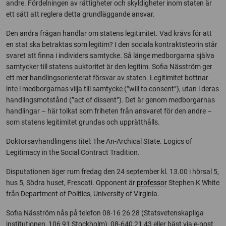
andre. Fördelningen av rättigheter och skyldigheter inom staten är
ett sätt att reglera detta grundläggande ansvar.
Den andra frågan handlar om statens legitimitet. Vad krävs för att
en stat ska betraktas som legitim? I den sociala kontraktsteorin står
svaret att finna i individers samtycke. Så länge medborgarna själva
samtycker till statens auktoritet är den legitim. Sofia Näsström ger
ett mer handlingsorienterat försvar av staten. Legitimitet bottnar
inte i medborgarnas vilja till samtycke (”will to consent”), utan i deras
handlingsmotstånd (”act of dissent”). Det är genom medborgarnas
handlingar – här tolkat som friheten från ansvaret för den andre –
som statens legitimitet grundas och upprätthålls.
Doktorsavhandlingens titel: The An-Archical State. Logics of
Legitimacy in the Social Contract Tradition.
Disputationen äger rum fredag den 24 september kl. 13.00 i hörsal 5,
hus 5, Södra huset, Frescati. Opponent är
professor
Stephen K White
från Department of Politics, University of Virginia.
Sofia Näsström nås på telefon 08-16 26 28 (Statsvetenskapliga
institutionen, 106 91 Stockholm), 08-640 21 43 eller bäst via e-post