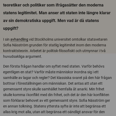
teoretiker och politiker som ifrågasätter den moderna
statens legitimitet. Man anser att staten inte längre klarar
av sin demokratiska uppgift. Men vad är då statens
uppgift?
I sin
avhandling
vid Stockholms universitet omtolkar statsvetaren
Sofia Näsström grunden för statlig legitimitet inom den moderna
kontraktsteorin. Arbetet är politisk-filosofiskt och utmynnar i två
huvudsakliga argument.
Den första frågan handlar om syftet med staten. Varför behövs
egentligen en stat? Varför måste människor inordna sig i ett
samhälle av lagar och regler? Det klassiska svaret på den här frågan
bottnar i föreställningen om människan. Det antas att utan ett
gemensamt styre skulle samhället hemfalla åt anarki. Min frihet
skulle komma i konflikt med din frihet, och det är den här konflikten
som förklarar behovet av ett gemensamt styre. Sofia Näsström ger
en annan tolkning. Statens yttersta syfte är inte att begränsa ett
allas krig mot alla, utan att begränsa ett oändligt ansvar för den