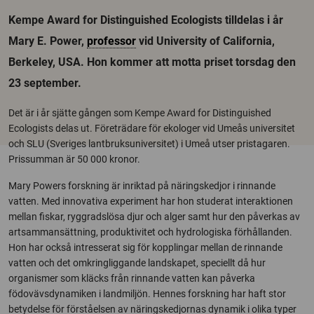
Kempe Award for Distinguished Ecologists tilldelas i år
Mary E. Power,
professor
vid University of California,
Berkeley, USA. Hon kommer att motta priset torsdag den
23 september.
Det är i år sjätte gången som Kempe Award for Distinguished
Ecologists delas ut. Företrädare för ekologer vid Umeås universitet
och SLU (Sveriges lantbruksuniversitet) i Umeå utser pristagaren.
Prissumman är 50 000 kronor.
Mary Powers forskning är inriktad på näringskedjor i rinnande
vatten. Med innovativa experiment har hon studerat interaktionen
mellan fiskar, ryggradslösa djur och alger samt hur den påverkas av
artsammansättning, produktivitet och hydrologiska förhållanden.
Hon har också intresserat sig för kopplingar mellan de rinnande
vatten och det omkringliggande landskapet, speciellt då hur
organismer som kläcks från rinnande vatten kan påverka
födovävsdynamiken i landmiljön. Hennes forskning har haft stor
betydelse för förståelsen av näringskedjornas dynamik i olika typer