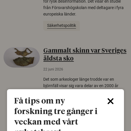
för rysk desinformation. Det visar en studie
från Försvarshögskolan med deltagare i fyra
europeiska länder.
Säkerhetspolitik
Gammalt skinn var Sveriges
äldsta sko
22 juni 2026
Det som arkeologer länge trodde var en
björnfäll visar sig vara delar av en 2000 år
gammal sko. Fyndet bär spår av romerskt
skomode och beskrivs som mycket ovanligt i
Få tips om ny
Norden.
forskning tre gånger i
Arkeologi
veckan med vårt