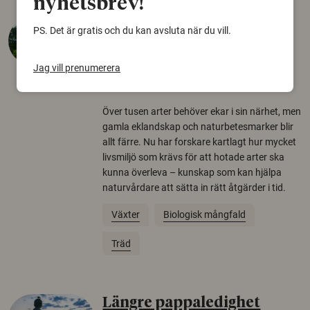
nyhetsbrev!
Så mycket eklandskap
PS. Det är gratis och du kan avsluta när du vill.
krävs för att rädda hotade
arter
Jag vill prenumerera
22 juni 2026
Över tusen arter behöver ekar i sin närhet, men
gamla eklandskap och naturbetesmarker blir
allt färre. Nu har forskare kartlagt hur mycket
livsmiljö som krävs för att hotade arter ska
kunna överleva – kunskap som kan hjälpa
naturvårdare att sätta in rätt åtgärder i tid.
Växter
Biologisk mångfald
Träd
Längre pappaledighet