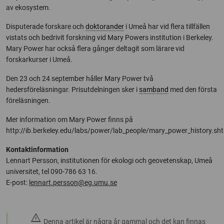
av ekosystem.
Disputerade forskare och
doktorander
i Umeå har vid flera tillfällen
vistats och bedrivit forskning vid Mary Powers institution i Berkeley.
Mary Power har också flera gånger deltagit som lärare vid
forskarkurser i Umeå.
Den 23 och 24 september håller Mary Power två
hedersföreläsningar. Prisutdelningen sker i
samband
med den första
föreläsningen.
Mer information om Mary Power finns på
http://ib.berkeley.edu/labs/power/lab_people/mary_power_history.sh
Kontaktinformation
Lennart Persson, institutionen för ekologi och geovetenskap, Umeå
universitet, tel 090-786 63 16.
E-post:
lennart.persson@eg.umu.se
warning
Denna artikel är några år gammal och det kan finnas