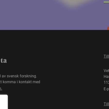
Til
eta
Ve
el av svensk forskning.
Ha
att komma i kontakt med
11
n.
E-
Til