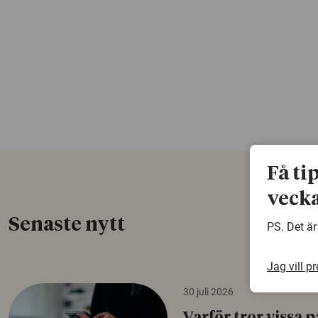
Få ti
vecka
Senaste nytt
PS. Det är
Jag vill p
30 juli 2026