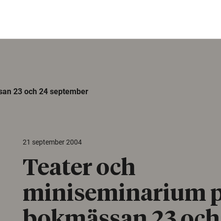
san 23 och 24 september
21 september 2004
Teater och
miniseminarium 
bokmässan 23 och