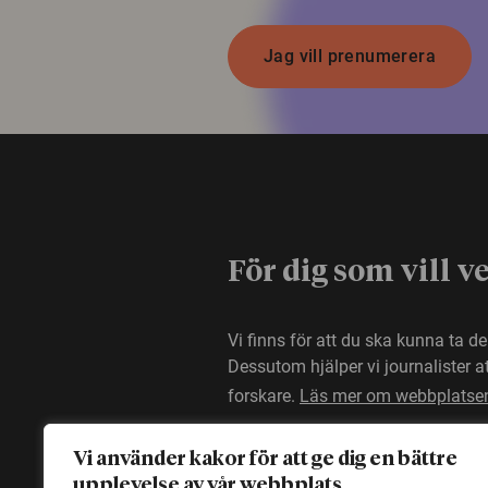
Jag vill prenumerera
För dig som vill v
Vi finns för att du ska kunna ta d
Dessutom hjälper vi journalister 
forskare.
Läs mer om webbplatse
Vi använder kakor för att ge dig en bättre
upplevelse av vår webbplats