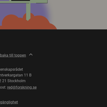
lbaka till toppen
tenskapsrådet
ntverkargatan 11 B
2 21 Stockholm
post:
red@forskning.se
lgänglighet