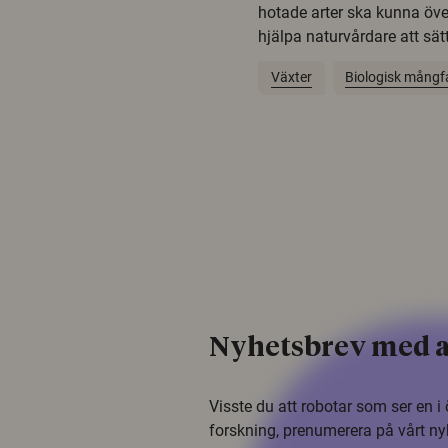
hotade arter ska kunna öv
hjälpa naturvårdare att sätta
Växter
Biologisk mångf
Nyhetsbrev med a
Visste du att robotar som ser en 
forskning, prenumerera på vårt ny