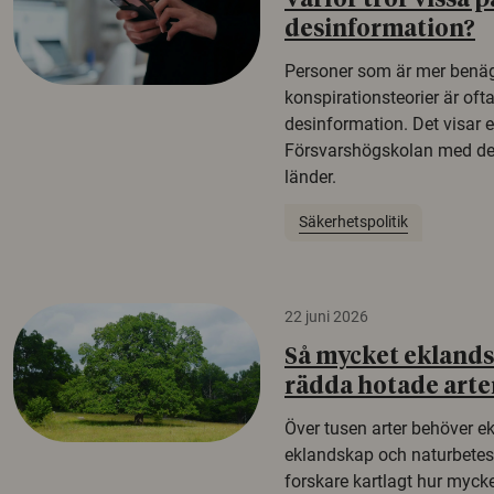
Varför tror vissa p
desinformation?
Personer som är mer benäg
konspirationsteorier är oft
desinformation. Det visar e
Försvarshögskolan med del
länder.
Säkerhetspolitik
22 juni 2026
Så mycket eklandsk
rädda hotade arte
Över tusen arter behöver e
eklandskap och naturbetesma
forskare kartlagt hur mycke