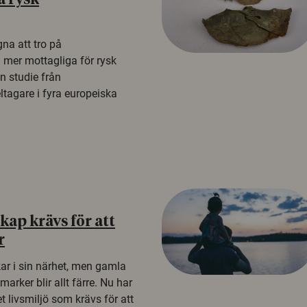
å rysk
na att tro på
a mer mottagliga för rysk
n studie från
tagare i fyra europeiska
ap krävs för att
r
kar i sin närhet, men gamla
rker blir allt färre. Nu har
t livsmiljö som krävs för att