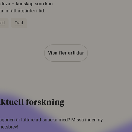
erleva – kunskap som kan
 in rätt åtgärder i tid.
ald
Träd
Visa fler artiklar
ktuell forskning
i ögonen är lättare att snacka med? Missa ingen ny
hetsbrev!