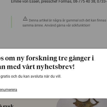
Emilie von Essen, presschef Formas, 08-775 40 38, 0733
warning
Denna artikel är några år gammal och det kan finnas
samma ämne. Använd gärna vår sökfunktion!
ps om ny forskning tre gånger i
n med vårt nyhetsbrev!
 gratis och du kan avsluta när du vill.
renumerera