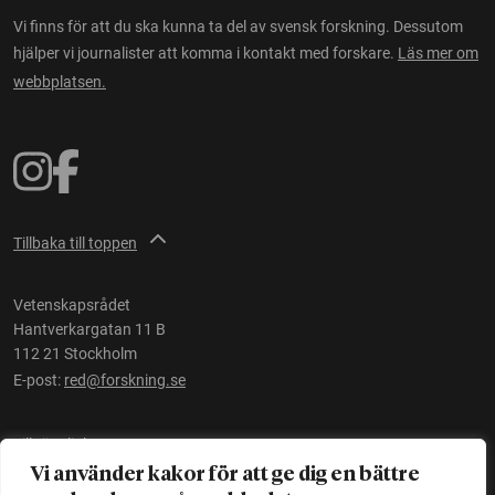
Vi finns för att du ska kunna ta del av svensk forskning. Dessutom
hjälper vi journalister att komma i kontakt med forskare.
Läs mer om
webbplatsen.
Tillbaka till toppen
Vetenskapsrådet
Hantverkargatan 11 B
112 21 Stockholm
E-post:
red@forskning.se
Tillgänglighet
Vi använder kakor för att ge dig en bättre