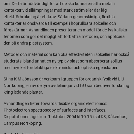
om. Detta är nödvändigt för att de ska kunna ersätta metall i
kontakter vid tillämpningar med stark ström eller där låg
effektförbrukning är ett krav. Sådana genomskinliga, flexibla
kontakter är önskvärda till exempel i hoprullbara solceller och
färgskärmar. Avhandlingen presenterar en modell för de fysikaliska
fenomen som gör det möjligt att förbättra metoden, och applicera
den på andra plastsystem.
Metoder och material som kan öka effektiviteten i solceller har också
studerats, bland annat en ny typ av plast som absorberar solljus
med mycket fördelaktiga elektroniska och optiska egenskaper.
Stina K M Jönsson är verksam i gruppen för organisk fysik vid LiU
Norrköping, en av de fyra avdelningar vid LiU som bedriver forskning
kring ledande plaster.
Avhandlingen heter Towards flexible organic electronics:
Photoelectron spectroscopy of surfaces and interfaces.
Disputationen äger rum 1 oktober 2004 kl 10.15 i sal K3, Kåkenhus,
Campus Norrköping.