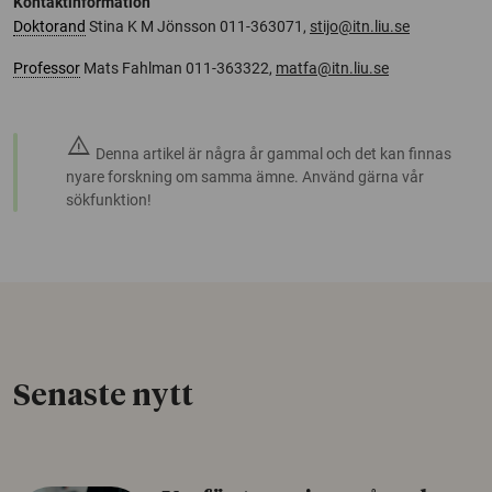
Kontaktinformation
Doktorand
Stina K M Jönsson 011-363071,
stijo@itn.liu.se
Professor
Mats Fahlman 011-363322,
matfa@itn.liu.se
warning
Denna artikel är några år gammal och det kan finnas
nyare forskning om samma ämne. Använd gärna vår
sökfunktion!
Senaste nytt