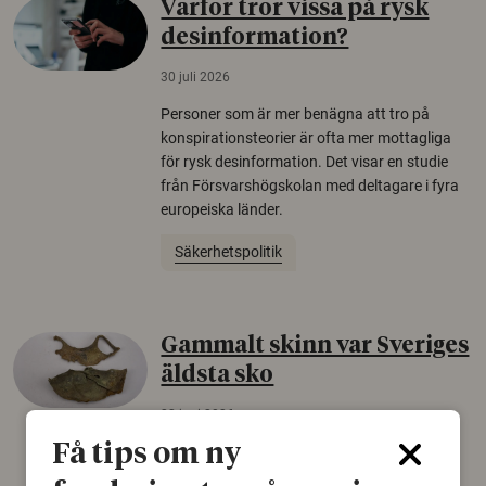
Varför tror vissa på rysk
desinformation?
30 juli 2026
Personer som är mer benägna att tro på
konspirationsteorier är ofta mer mottagliga
för rysk desinformation. Det visar en studie
från Försvarshögskolan med deltagare i fyra
europeiska länder.
Säkerhetspolitik
Gammalt skinn var Sveriges
äldsta sko
22 juni 2026
Få tips om ny
Det som arkeologer länge trodde var en
björnfäll visar sig vara delar av en 2000 år