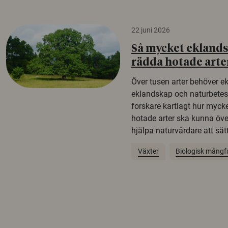
22 juni 2026
Så mycket eklandsk
rädda hotade arte
Över tusen arter behöver e
eklandskap och naturbetesma
forskare kartlagt hur mycke
hotade arter ska kunna öv
hjälpa naturvårdare att sätta
Växter
Biologisk mångf