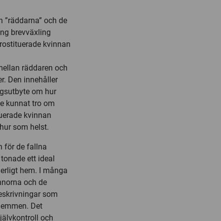
n ”räddarna” och de
ång brevväxling
rostituerade kvinnan
 mellan räddaren och
r. Den innehåller
ngsutbyte om hur
de kunnat tro om
tuerade kvinnan
 hur som helst.
för de fallna
tonade ett ideal
gerligt hem. I många
nnorna och de
eskrivningar som
 hemmen. Det
älvkontroll och