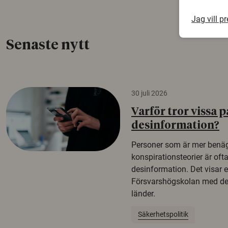
Jag vill p
Senaste nytt
30 juli 2026
Varför tror vissa p
desinformation?
Personer som är mer benäg
konspirationsteorier är oft
desinformation. Det visar e
Försvarshögskolan med del
länder.
Säkerhetspolitik