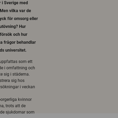
r i Sverige med
. Men vilka var de
yck för omsorg eller
tutövning? Hur
försök och hur
a frågor behandlar
s universitet.
 uppfattas som ett
e i omfattning och
e sig i städerna.
strera sig hos
sökningar i veckan
orgerliga kvinnor
a, trots att de
r de sjukdomar som