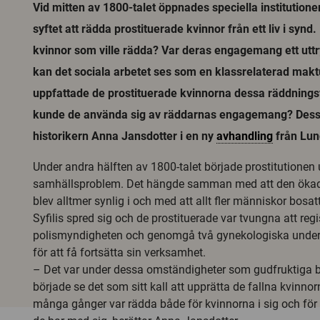
Vid mitten av 1800-talet öppnades speciella institutione
syftet att rädda prostituerade kvinnor från ett liv i synd
kvinnor som ville rädda? Var deras engagemang ett uttr
kan det sociala arbetet ses som en klassrelaterad mak
uppfattade de prostituerade kvinnorna dessa räddnings
kunde de använda sig av räddarnas engagemang? Dess
historikern Anna Jansdotter i en ny
avhandling
från Lund
Under andra hälften av 1800-talet började prostitutionen
samhällsproblem. Det hängde samman med att den ökad
blev alltmer synlig i och med att allt fler människor bosatt
Syfilis spred sig och de prostituerade var tvungna att regi
polismyndigheten och genomgå två gynekologiska under
för att få fortsätta sin verksamhet.
– Det var under dessa omständigheter som gudfruktiga b
började se det som sitt kall att upprätta de fallna kvinnorn
många gånger var rädda både för kvinnorna i sig och fö