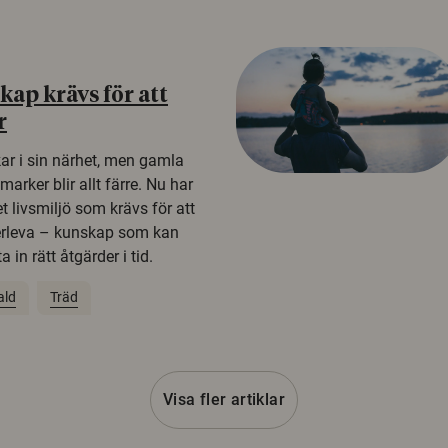
ap krävs för att
r
kar i sin närhet, men gamla
rker blir allt färre. Nu har
t livsmiljö som krävs för att
erleva – kunskap som kan
 in rätt åtgärder i tid.
ald
Träd
Visa fler artiklar