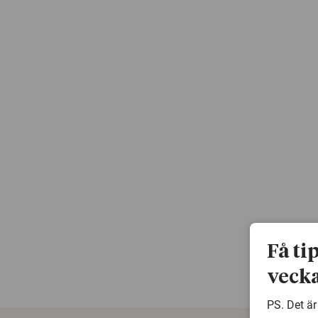
Få ti
vecka
PS. Det är