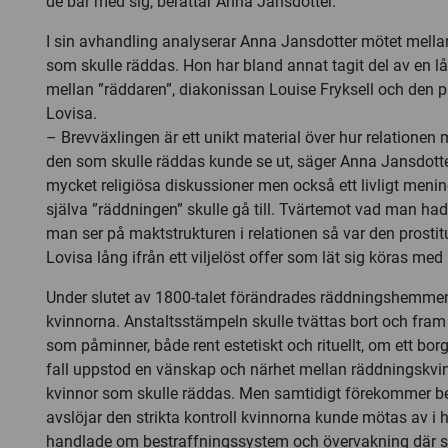
de bar med sig, berättar Anna Jansdotter.
I sin avhandling analyserar Anna Jansdotter mötet mella
som skulle räddas. Hon har bland annat tagit del av en l
mellan ”räddaren”, diakonissan Louise Fryksell och den p
Lovisa.
– Brevväxlingen är ett unikt material över hur relationen
den som skulle räddas kunde se ut, säger Anna Jansdotte
mycket religiösa diskussioner men också ett livligt meni
själva ”räddningen” skulle gå till. Tvärtemot vad man ha
man ser på maktstrukturen i relationen så var den prosti
Lovisa lång ifrån ett viljelöst offer som lät sig köras med
Under slutet av 1800-talet förändrades räddningshemmen 
kvinnorna. Anstaltsstämpeln skulle tvättas bort och fram 
som påminner, både rent estetiskt och rituellt, om ett bor
fall uppstod en vänskap och närhet mellan räddningskvi
kvinnor som skulle räddas. Men samtidigt förekommer b
avslöjar den strikta kontroll kvinnorna kunde mötas av i
handlade om bestraffningssystem och övervakning där sj