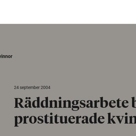
vinnor
24 september 2004
Räddningsarbete 
prostituerade kvi