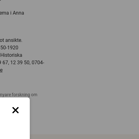
 tema i Anna
t ansikte.
1850-1920
 Historiska
9 67, 12 39 50, 0704-
se
 nyare forskning om