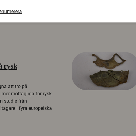
renumerera
å rysk
na att tro på
a mer mottagliga för rysk
n studie från
tagare i fyra europeiska