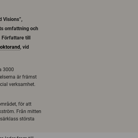
 Visions”,
ts omfattning och
Författare till
oktorand
, vid
ca 3000
telserna är främst
cial verksamhet.
mrådet, för att
kström. Från mitten
 särklass största