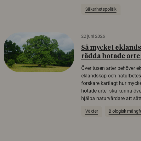
Säkerhetspolitik
22 juni 2026
Så mycket eklandsk
rädda hotade arte
Över tusen arter behöver e
eklandskap och naturbetesma
forskare kartlagt hur mycke
hotade arter ska kunna öv
hjälpa naturvårdare att sätta
Växter
Biologisk mångf