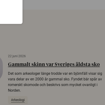
22 juni 2026
Gammalt skinn var Sveriges äldsta sko
Det som arkeologer länge trodde var en björnfäll visar sig
vara delar av en 2000 år gammal sko. Fyndet bär spår av
romerskt skomode och beskrivs som mycket ovanligt i
Norden.
Arkeologi