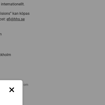
internationellt.
isions” kan köpas
post:
efi@hhs.se
m
ockholm
 nyare forskning om