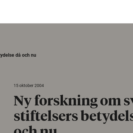
tydelse då och nu
15 oktober 2004
Ny forskning om 
stiftelsers betydel
och nu