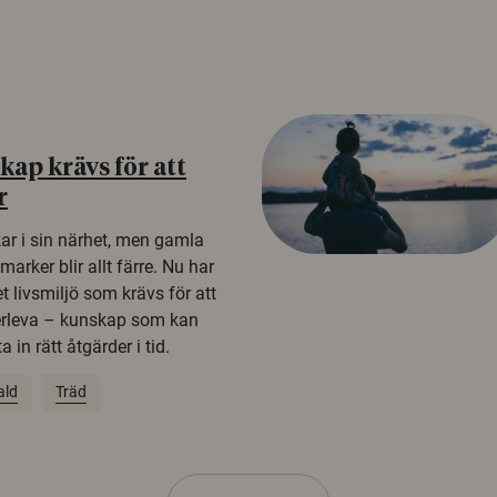
ap krävs för att
r
kar i sin närhet, men gamla
rker blir allt färre. Nu har
t livsmiljö som krävs för att
erleva – kunskap som kan
 in rätt åtgärder i tid.
ald
Träd