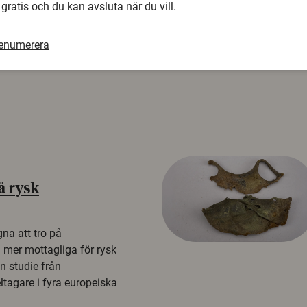
 gratis och du kan avsluta när du vill.
renumerera
å rysk
na att tro på
a mer mottagliga för rysk
n studie från
tagare i fyra europeiska