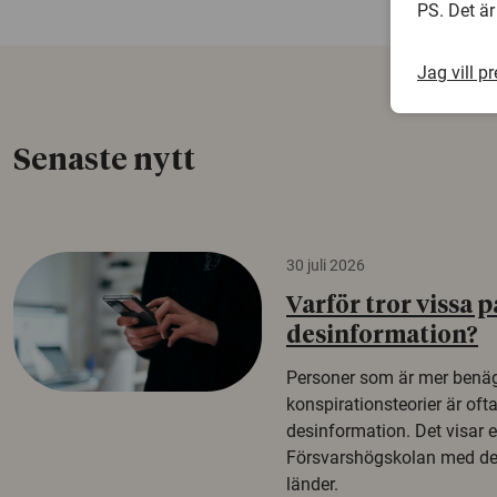
PS. Det är
Jag vill p
Senaste nytt
30 juli 2026
Varför tror vissa p
desinformation?
Personer som är mer benäg
konspirationsteorier är oft
desinformation. Det visar e
Försvarshögskolan med del
länder.