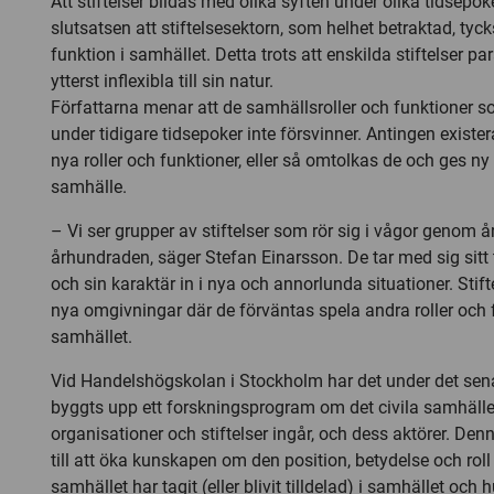
Att stiftelser bildas med olika syften under olika tidsepoker
slutsatsen att stiftelsesektorn, som helhet betraktad, tycks
funktion i samhället. Detta trots att enskilda stiftelser pa
ytterst inflexibla till sin natur.
Författarna menar att de samhällsroller och funktioner so
under tidigare tidsepoker inte försvinner. Antingen exister
nya roller och funktioner, eller så omtolkas de och ges n
samhälle.
– Vi ser grupper av stiftelser som rör sig i vågor genom 
århundraden, säger Stefan Einarsson. De tar med sig sitt
och sin karaktär in i nya och annorlunda situationer. Stifte
nya omgivningar där de förväntas spela andra roller och f
samhället.
Vid Handelshögskolan i Stockholm har det under det sen
byggts upp ett forskningsprogram om det civila samhället,
organisationer och stiftelser ingår, och dess aktörer. Den
till att öka kunskapen om den position, betydelse och roll
samhället har tagit (eller blivit tilldelad) i samhället och 