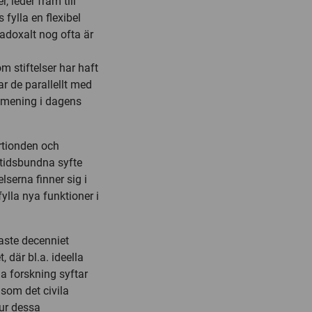
, leder fram till
 fylla en flexibel
radoxalt nog ofta är
m stiftelser har haft
ar de parallellt med
y mening i dagens
årtionden och
 tidsbundna syfte
lserna finner sig i
ylla nya funktioner i
aste decenniet
 där bl.a. ideella
na forskning syftar
 som det civila
hur dessa