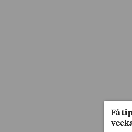
Få ti
vecka