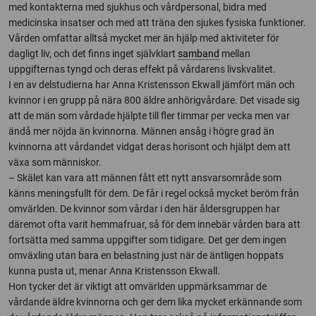
med kontakterna med sjukhus och vårdpersonal, bidra med
medicinska insatser och med att träna den sjukes fysiska funktioner.
Vården omfattar alltså mycket mer än hjälp med aktiviteter för
dagligt liv, och det finns inget självklart
samband
mellan
uppgifternas tyngd och deras effekt på vårdarens livskvalitet.
I en av delstudierna har Anna Kristensson Ekwall jämfört män och
kvinnor i en grupp på nära 800 äldre anhörigvårdare. Det visade sig
att de män som vårdade hjälpte till fler timmar per vecka men var
ändå mer nöjda än kvinnorna. Männen ansåg i högre grad än
kvinnorna att vårdandet vidgat deras horisont och hjälpt dem att
växa som människor.
– Skälet kan vara att männen fått ett nytt ansvarsområde som
känns meningsfullt för dem. De får i regel också mycket beröm från
omvärlden. De kvinnor som vårdar i den här åldersgruppen har
däremot ofta varit hemmafruar, så för dem innebär vården bara att
fortsätta med samma uppgifter som tidigare. Det ger dem ingen
omväxling utan bara en belastning just när de äntligen hoppats
kunna pusta ut, menar Anna Kristensson Ekwall.
Hon tycker det är viktigt att omvärlden uppmärksammar de
vårdande äldre kvinnorna och ger dem lika mycket erkännande som