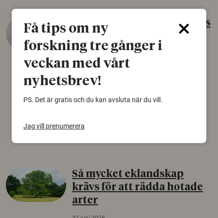
Gammalt skinn var Sveriges
Få tips om ny
äldsta sko
forskning tre gånger i
22 juni 2026
veckan med vårt
Det som arkeologer länge trodde var en
nyhetsbrev!
björnfäll visar sig vara delar av en 2000 år
gammal sko. Fyndet bär spår av romerskt
PS. Det är gratis och du kan avsluta när du vill.
skomode och beskrivs som mycket ovanligt i
Norden.
Jag vill prenumerera
Arkeologi
Så mycket eklandskap
krävs för att rädda hotade
arter
22 juni 2026