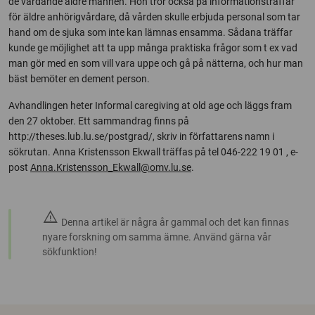
de vårdande äldre männen. Hon tror också på informationsträffar
för äldre anhörigvårdare, då vården skulle erbjuda personal som tar
hand om de sjuka som inte kan lämnas ensamma. Sådana träffar
kunde ge möjlighet att ta upp många praktiska frågor som t ex vad
man gör med en som vill vara uppe och gå på nätterna, och hur man
bäst bemöter en dement person.
Avhandlingen heter Informal caregiving at old age och läggs fram
den 27 oktober. Ett sammandrag finns på
http://theses.lub.lu.se/postgrad/, skriv in författarens namn i
sökrutan. Anna Kristensson Ekwall träffas på tel 046-222 19 01 , e-
post
Anna.Kristensson_Ekwall@omv.lu.se
.
warning
Denna artikel är några år gammal och det kan finnas
nyare forskning om samma ämne. Använd gärna vår
sökfunktion!