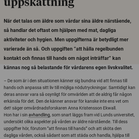
uppskattning
När det talas om äldre som vårdar sina äldre närstående,
så handlar det oftast om hjälpen med mat, dagliga
aktiviteter och hygien. Men uppgifterna är betydligt mer
varierade än så. Och uppgiften ”att hålla regelbunden
kontakt och finnas till hands om något inträffar” kan
kännas nog så belastande för vårdarens egen livskvalitet.
– De som är i den situationen känner sig bundna vid att finnas till
hands och anpassa sitt liv till möjliga nödutryckningar. Samtidigt kan
deras ansvar vara så osynligt för omvärlden att de aldrig får någon
erkänsla för det. Den de känner ansvar för kanske inte ens vet om
det! säger omvårdnadsforskaren Anna Kristensson Ekwall.
Hon har i sin
avhandling
, som snart läggs fram vid Lunds universitet,
undersökt olika aspekter på vården av äldre närstående. Till dess
uppgifter hör, förutom ”att finnas till hands” och att sköta den
dagliga vården, också sådant som att städa och handla, hjälpa till