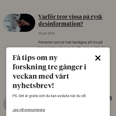
Varför tror vissa på rysk
desinformation?
30 juli 2026
Personer som är mer benägna att tro på
konspirationsteorier är ofta mer mottagliga
för rysk desinformation. Det visar en studie
Få tips om ny
från Försvarshögskolan med deltagare i fyra
europeiska länder.
forskning tre gånger i
Säkerhetspolitik
veckan med vårt
nyhetsbrev!
PS. Det är gratis och du kan avsluta när du vill.
Gammalt skinn var Sveriges
äldsta sko
Jag vill prenumerera
22 juni 2026