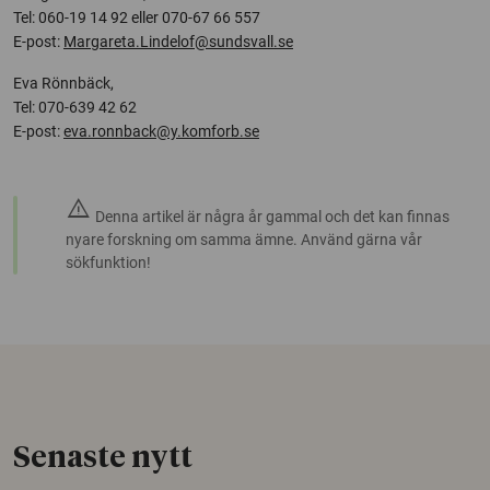
Tel: 060-19 14 92 eller 070-67 66 557
E-post:
Margareta.Lindelof@sundsvall.se
Eva Rönnbäck,
Tel: 070-639 42 62
E-post:
eva.ronnback@y.komforb.se
warning
Denna artikel är några år gammal och det kan finnas
nyare forskning om samma ämne. Använd gärna vår
sökfunktion!
Senaste nytt