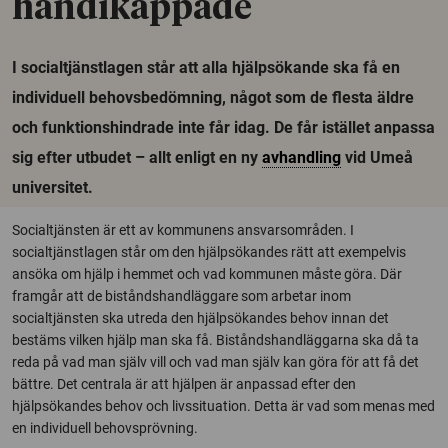
handikappade
I socialtjänstlagen står att alla hjälpsökande ska få en
individuell behovsbedömning, något som de flesta äldre
och funktionshindrade inte får idag. De får istället anpassa
sig efter utbudet – allt enligt en ny
avhandling
vid Umeå
universitet.
Socialtjänsten är ett av kommunens ansvarsområden. I
socialtjänstlagen står om den hjälpsökandes rätt att exempelvis
ansöka om hjälp i hemmet och vad kommunen måste göra. Där
framgår att de biståndshandläggare som arbetar inom
socialtjänsten ska utreda den hjälpsökandes behov innan det
bestäms vilken hjälp man ska få. Biståndshandläggarna ska då ta
reda på vad man själv vill och vad man själv kan göra för att få det
bättre. Det centrala är att hjälpen är anpassad efter den
hjälpsökandes behov och livssituation. Detta är vad som menas med
en individuell behovsprövning.