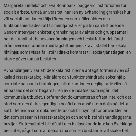
Margareta Lindelöf och Eva Rönnbäck, bägge vid institutionen för
socialt arbete, Umeå universitet, har i en ny avhandling granskat hur
väl socialtjänstlagen följs i ärenden som gäller äldres och
funktionshindrades rätt till hemtjänst eller plats i särskilt boende.
Genom intervjuer, enkäter, granskningar av akter och gruppsamtal
har de funnit att behovsbedömningen och beslutfattandet långt
ifrån överensstämmer med lagstiftningens krav. Istället har lokala
riktlinjer, som i vissa fall står i direkt kontrast till socialtjänstlagen, en
större påverkan på besluten.
Avhandlingen visar att de lokala riktlinjerna antagit formen av en så
kallad insatskatalog. När äldre och funktionshindrade söker hjälp
som inte passar in i katalogen, blir de antingen negligerade eller så
anpassas det som begärs till en av de insatser som ingår i det
kommunala utbudet. Förfarandet dokumenteras oftast inte, och det
stöd som den äldre egentligen begärt och ansökt om döljs på detta
sätt. Det enda som dokumenteras och blir synligt för omvärlden är
det som passar in i insatskatalogen och som biståndshandläggarna
beviljar. Slutresultatet blir då att den hjälpsökande inte kan överklaga
be-slutet, något som är detsamma som en bristande rättssäkerhet.