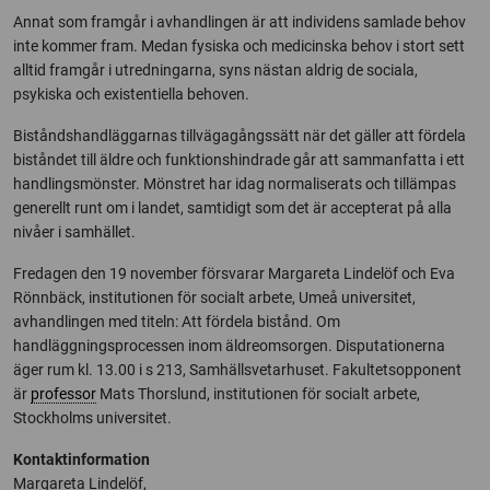
Annat som framgår i avhandlingen är att individens samlade behov
inte kommer fram. Medan fysiska och medicinska behov i stort sett
alltid framgår i utredningarna, syns nästan aldrig de sociala,
psykiska och existentiella behoven.
Biståndshandläggarnas tillvägagångssätt när det gäller att fördela
biståndet till äldre och funktionshindrade går att sammanfatta i ett
handlingsmönster. Mönstret har idag normaliserats och tillämpas
generellt runt om i landet, samtidigt som det är accepterat på alla
nivåer i samhället.
Fredagen den 19 november försvarar Margareta Lindelöf och Eva
Rönnbäck, institutionen för socialt arbete, Umeå universitet,
avhandlingen med titeln: Att fördela bistånd. Om
handläggningsprocessen inom äldreomsorgen. Disputationerna
äger rum kl. 13.00 i s 213, Samhällsvetarhuset. Fakultetsopponent
är
professor
Mats Thorslund, institutionen för socialt arbete,
Stockholms universitet.
Kontaktinformation
Margareta Lindelöf,