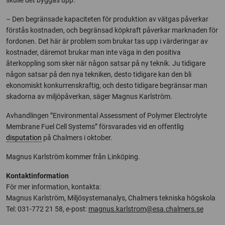
skulle det byggas upp.
– Den begränsade kapaciteten för produktion av vätgas påverkar
förstås kostnaden, och begränsad köpkraft påverkar marknaden för
fordonen. Det här är problem som brukar tas upp i värderingar av
kostnader, däremot brukar man inte väga in den positiva
återkoppling som sker när någon satsar på ny teknik. Ju tidigare
någon satsar på den nya tekniken, desto tidigare kan den bli
ekonomiskt konkurrenskraftig, och desto tidigare begränsar man
skadorna av miljöpåverkan, säger Magnus Karlström.
Avhandlingen ”Environmental Assessment of Polymer Electrolyte
Membrane Fuel Cell Systems” försvarades vid en offentlig
disputation
på Chalmers i oktober.
Magnus Karlström kommer från Linköping.
Kontaktinformation
För mer information, kontakta:
Magnus Karlström, Miljösystemanalys, Chalmers tekniska högskola
Tel: 031-772 21 58, e-post:
magnus.karlstrom@esa.chalmers.se