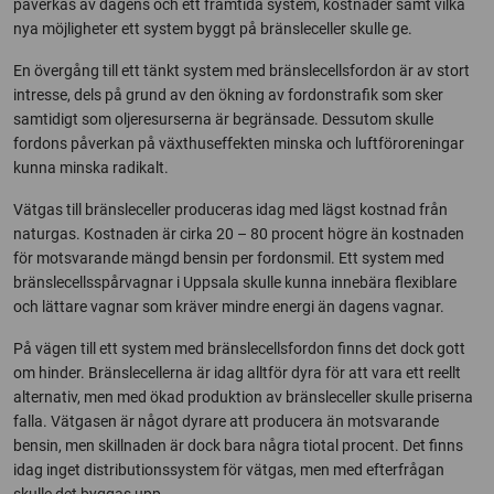
påverkas av dagens och ett framtida system, kostnader samt vilka
nya möjligheter ett system byggt på bränsleceller skulle ge.
En övergång till ett tänkt system med bränslecellsfordon är av stort
intresse, dels på grund av den ökning av fordonstrafik som sker
samtidigt som oljeresurserna är begränsade. Dessutom skulle
fordons påverkan på växthuseffekten minska och luftföroreningar
kunna minska radikalt.
Vätgas till bränsleceller produceras idag med lägst kostnad från
naturgas. Kostnaden är cirka 20 – 80 procent högre än kostnaden
för motsvarande mängd bensin per fordonsmil. Ett system med
bränslecellsspårvagnar i Uppsala skulle kunna innebära flexiblare
och lättare vagnar som kräver mindre energi än dagens vagnar.
På vägen till ett system med bränslecellsfordon finns det dock gott
om hinder. Bränslecellerna är idag alltför dyra för att vara ett reellt
alternativ, men med ökad produktion av bränsleceller skulle priserna
falla. Vätgasen är något dyrare att producera än motsvarande
bensin, men skillnaden är dock bara några tiotal procent. Det finns
idag inget distributionssystem för vätgas, men med efterfrågan