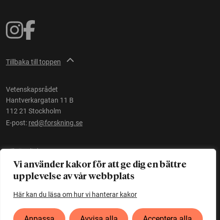
Tillbaka till toppen
Vetenskapsrådet
Hantverkargatan 11 B
112 21 Stockholm
E-post:
red@forskning.se
Tillgänglighet
Vi använder kakor för att ge dig en bättre
upplevelse av vår webbplats
Ett initiativ av
Vetenskapsrådet
Här kan du läsa om hur vi hanterar kakor
Anpassa
Avvisa alla
Acceptera alla