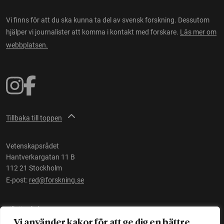
Vi finns för att du ska kunna ta del av svensk forskning. Dessutom
hjälper vi journalister att komma i kontakt med forskare.
Läs mer om
webbplatsen.
Tillbaka till toppen
Vetenskapsrådet
Hantverkargatan 11 B
112 21 Stockholm
E-post:
red@forskning.se
Tillgänglighet
Vi använder kakor för att ge dig en bättre