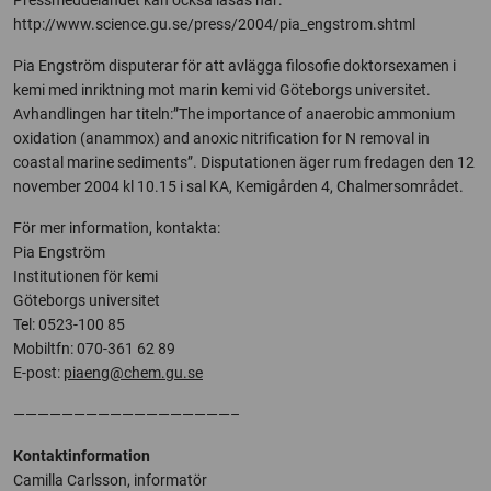
Pressmeddelandet kan också läsas här:
http://www.science.gu.se/press/2004/pia_engstrom.shtml
Pia Engström disputerar för att avlägga filosofie doktorsexamen i
kemi med inriktning mot marin kemi vid Göteborgs universitet.
Avhandlingen har titeln:”The importance of anaerobic ammonium
oxidation (anammox) and anoxic nitrification for N removal in
coastal marine sediments”. Disputationen äger rum fredagen den 12
november 2004 kl 10.15 i sal KA, Kemigården 4, Chalmersområdet.
För mer information, kontakta:
Pia Engström
Institutionen för kemi
Göteborgs universitet
Tel: 0523-100 85
Mobiltfn: 070-361 62 89
E-post:
piaeng@chem.gu.se
——————————————————–
Kontaktinformation
Camilla Carlsson, informatör