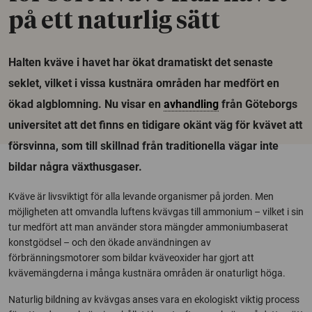
på ett naturlig sätt
Halten kväve i havet har ökat dramatiskt det senaste
seklet, vilket i vissa kustnära områden har medfört en
ökad algblomning. Nu visar en
avhandling
från Göteborgs
universitet att det finns en tidigare okänt väg för kvävet att
försvinna, som till skillnad från traditionella vägar inte
bildar några växthusgaser.
Kväve är livsviktigt för alla levande organismer på jorden. Men
möjligheten att omvandla luftens kvävgas till ammonium – vilket i sin
tur medfört att man använder stora mängder ammoniumbaserat
konstgödsel – och den ökade användningen av
förbränningsmotorer som bildar kväveoxider har gjort att
kvävemängderna i många kustnära områden är onaturligt höga.
Naturlig bildning av kvävgas anses vara en ekologiskt viktig process