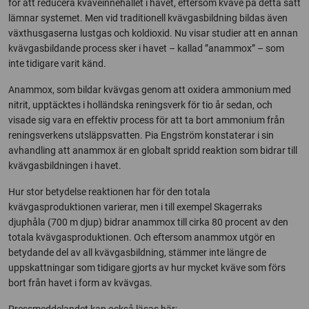
för att reducera kväveinnehållet i havet, eftersom kväve på detta sätt
lämnar systemet. Men vid traditionell kvävgasbildning bildas även
växthusgaserna lustgas och koldioxid. Nu visar studier att en annan
kvävgasbildande process sker i havet – kallad ”anammox” – som
inte tidigare varit känd.
Anammox, som bildar kvävgas genom att oxidera ammonium med
nitrit, upptäcktes i holländska reningsverk för tio år sedan, och
visade sig vara en effektiv process för att ta bort ammonium från
reningsverkens utsläppsvatten. Pia Engström konstaterar i sin
avhandling att anammox är en globalt spridd reaktion som bidrar till
kvävgasbildningen i havet.
Hur stor betydelse reaktionen har för den totala
kvävgasproduktionen varierar, men i till exempel Skagerraks
djuphåla (700 m djup) bidrar anammox till cirka 80 procent av den
totala kvävgasproduktionen. Och eftersom anammox utgör en
betydande del av all kvävgasbildning, stämmer inte längre de
uppskattningar som tidigare gjorts av hur mycket kväve som förs
bort från havet i form av kvävgas.