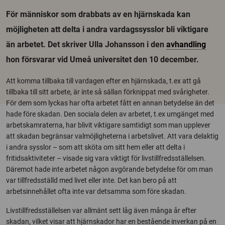
För människor som drabbats av en hjärnskada kan
möjligheten att delta i andra vardagssysslor bli viktigare
än arbetet. Det skriver Ulla Johansson i den
avhandling
hon försvarar vid Umeå universitet den 10 december.
Att komma tillbaka till vardagen efter en hjärnskada, t.ex att gå
tillbaka till sitt arbete, är inte så sällan förknippat med svårigheter.
För dem som lyckas har ofta arbetet fått en annan betydelse än det
hade före skadan. Den sociala delen av arbetet, t.ex umgänget med
arbetskamraterna, har blivit viktigare samtidigt som man upplever
att skadan begränsar valmöjligheterna i arbetslivet. Att vara delaktig
i andra sysslor – som att sköta om sitt hem eller att delta i
fritidsaktiviteter – visade sig vara viktigt för livstillfredsställelsen.
Däremot hade inte arbetet någon avgörande betydelse för om man
var tillfredsställd med livet eller inte. Det kan bero på att
arbetsinnehållet ofta inte var detsamma som före skadan.
Livstillfredsställelsen var allmänt sett låg även många år efter
skadan, vilket visar att hjärnskador har en bestående inverkan på en