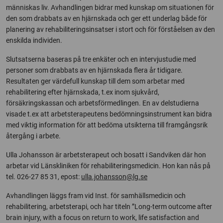
människas liv. Avhandlingen bidrar med kunskap om situationen för
den som drabbats av en hjärnskada och ger ett underlag både för
planering av rehabiliteringsinsatser i stort och för förståelsen av den
enskilda individen.
Slutsatserna baseras på tre enkäter och en intervjustudie med
personer som drabbats av en hjärnskada flera år tidigare.
Resultaten ger värdefull kunskap till dem som arbetar med
rehabilitering efter hjärnskada, t.ex inom sjukvård,
försäkringskassan och arbetsförmedlingen. En av delstudierna
visade t.ex att arbetsterapeutens bedömningsinstrument kan bidra
med viktig information för att bedöma utsikterna till framgångsrik
återgång i arbete.
Ulla Johansson är arbetsterapeut och bosatt i Sandviken där hon
arbetar vid Länskliniken för rehabiliteringsmedicin. Hon kan nås på
tel. 026-27 85 31, epost:
ulla.johansson@lg.se
Avhandlingen läggs fram vid Inst. för samhällsmedicin och
rehabilitering, arbetsterapi, och har titeln ”Long-term outcome after
brain injury, with a focus on return to work, life satisfaction and