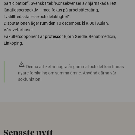
participation”. Svensk titel: ”Konsekvenser av hjärnskada i ett
långtidsperspektiv – med fokus på arbetsåtergång,
livstillfredsställelse och delaktighet”.
Disputationen äger rum den 10 december, kl 9.00 i Aulan,
Vårdvetarhuset.
Fakultetsopponent är
professor
Björn Gerdle, Rehabmedicin,
Linköping.
warning
Denna artikel är några år gammal och det kan finnas
nyare forskning om samma ämne. Använd gärna vår
sökfunktion!
Senaste nytt