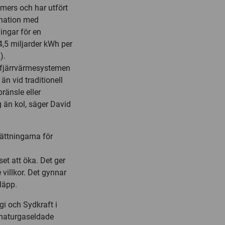
ers och har utfört
ination med
ningar för en
4,5 miljarder kWh per
).
i fjärrvärmesystemen
 än vid traditionell
ränsle eller
 än kol, säger David
ättningarna för
set att öka. Det ger
villkor. Det gynnar
läpp.
i och Sydkraft i
 naturgaseldade