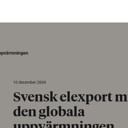
uppvärmningen
10 december 2004
Svensk elexport m
den globala
uppvärmningen