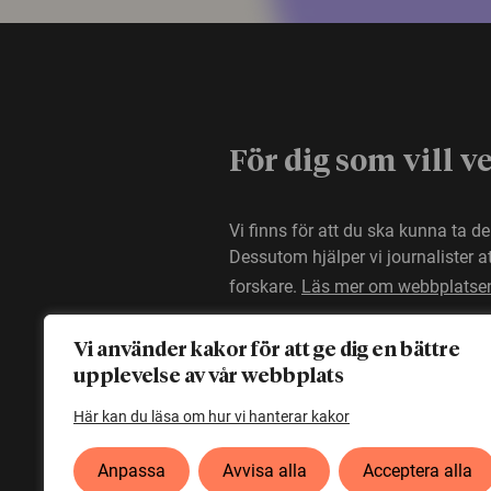
För dig som vill v
Vi finns för att du ska kunna ta d
Dessutom hjälper vi journalister 
forskare.
Läs mer om webbplatse
Vi använder kakor för att ge dig en bättre
upplevelse av vår webbplats
Här kan du läsa om hur vi hanterar kakor
Anpassa
Avvisa alla
Acceptera alla