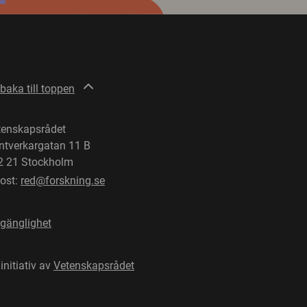
lbaka till toppen
tenskapsrådet
ntverkargatan 11 B
2 21 Stockholm
post:
red@forskning.se
lgänglighet
 initiativ av
Vetenskapsrådet