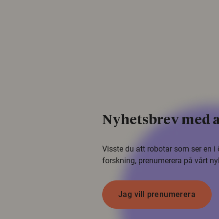
Nyhetsbrev med a
Visste du att robotar som ser en 
forskning, prenumerera på vårt ny
Jag vill prenumerera