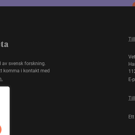
Til
eta
Ve
el av svensk forskning.
Ha
att komma i kontakt med
11
n.
E-
Til
Ett