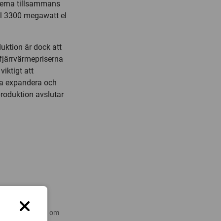
terna tillsammans
ll 3300 megawatt el
uktion är dock att
 fjärrvärmepriserna
iktigt att
ta expandera och
produktion avslutar
 nyare forskning om