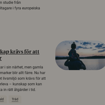
n studie från
tagare i fyra europeiska
ap krävs för att
r
kar i sin närhet, men gamla
rker blir allt färre. Nu har
t livsmiljö som krävs för att
erleva – kunskap som kan
 in rätt åtgärder i tid.
ald
Träd