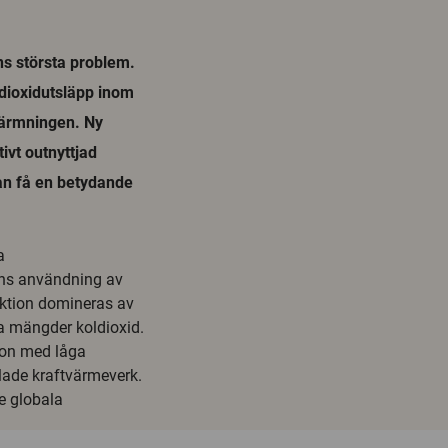
ns största problem.
ldioxidutsläpp inom
pvärmningen. Ny
tivt outnyttjad
an få en betydande
a
ans användning av
uktion domineras av
a mängder koldioxid.
tion med låga
llade kraftvärmeverk.
e globala