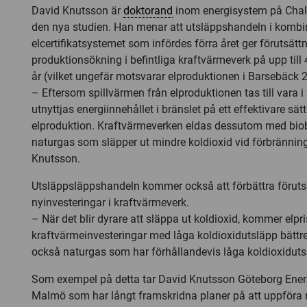
David Knutsson är
doktorand
inom energisystem på Chalm
den nya studien. Han menar att utsläppshandeln i komb
elcertifikatsystemet som infördes förra året ger förutsätt
produktionsökning i befintliga kraftvärmeverk på upp till 
år (vilket ungefär motsvarar elproduktionen i Barsebäck 2
– Eftersom spillvärmen från elproduktionen tas till vara 
utnyttjas energiinnehållet i bränslet på ett effektivare sätt
elproduktion. Kraftvärmeverken eldas dessutom med biob
naturgas som släpper ut mindre koldioxid vid förbränning
Knutsson.
Utsläppsläppshandeln kommer också att förbättra föruts
nyinvesteringar i kraftvärmeverk.
– När det blir dyrare att släppa ut koldioxid, kommer elpri
kraftvärmeinvesteringar med låga koldioxidutsläpp bättre 
också naturgas som har förhållandevis låga koldioxiduts
Som exempel på detta tar David Knutsson Göteborg Energ
Malmö som har långt framskridna planer på att uppföra