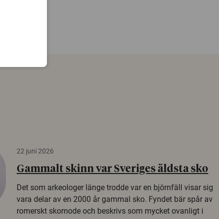
22 juni 2026
Gammalt skinn var Sveriges äldsta sko
Det som arkeologer länge trodde var en björnfäll visar sig
vara delar av en 2000 år gammal sko. Fyndet bär spår av
romerskt skomode och beskrivs som mycket ovanligt i