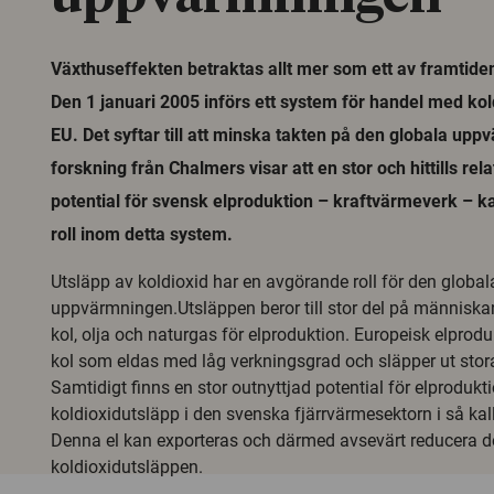
Växthuseffekten betraktas allt mer som ett av framtide
Den 1 januari 2005 införs ett system för handel med ko
EU. Det syftar till att minska takten på den globala up
forskning från Chalmers visar att en stor och hittills rela
potential för svensk elproduktion – kraftvärmeverk – k
roll inom detta system.
Utsläpp av koldioxid har en avgörande roll för den global
uppvärmningen.Utsläppen beror till stor del på människ
kol, olja och naturgas för elproduktion. Europeisk elprod
kol som eldas med låg verkningsgrad och släpper ut stor
Samtidigt finns en stor outnyttjad potential för elproduk
koldioxidutsläpp i den svenska fjärrvärmesektorn i så ka
Denna el kan exporteras och därmed avsevärt reducera d
koldioxidutsläppen.