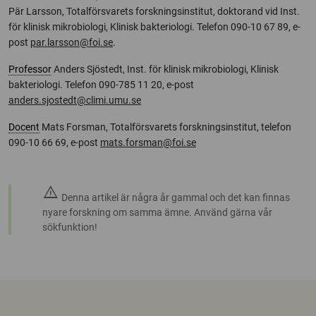
Pär Larsson, Totalförsvarets forskningsinstitut, doktorand vid Inst.
för klinisk mikrobiologi, Klinisk bakteriologi. Telefon 090-10 67 89, e-
post
par.larsson@foi.se
.
Professor
Anders Sjöstedt, Inst. för klinisk mikrobiologi, Klinisk
bakteriologi. Telefon 090-785 11 20, e-post
anders.sjostedt@climi.umu.se
Docent
Mats Forsman, Totalförsvarets forskningsinstitut, telefon
090-10 66 69, e-post
mats.forsman@foi.se
warning
Denna artikel är några år gammal och det kan finnas
nyare forskning om samma ämne. Använd gärna vår
sökfunktion!