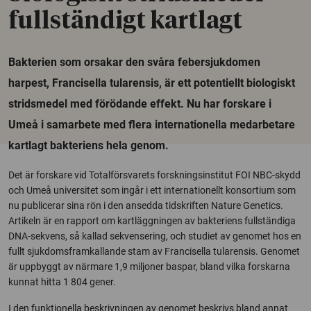
fullständigt kartlagt
Bakterien som orsakar den svåra febersjukdomen
harpest, Francisella tularensis, är ett potentiellt biologiskt
stridsmedel med förödande effekt. Nu har forskare i
Umeå i samarbete med flera internationella medarbetare
kartlagt bakteriens hela genom.
Det är forskare vid Totalförsvarets forskningsinstitut FOI NBC-skydd
och Umeå universitet som ingår i ett internationellt konsortium som
nu publicerar sina rön i den ansedda tidskriften Nature Genetics.
Artikeln är en rapport om kartläggningen av bakteriens fullständiga
DNA-sekvens, så kallad sekvensering, och studiet av genomet hos en
fullt sjukdomsframkallande stam av Francisella tularensis. Genomet
är uppbyggt av närmare 1,9 miljoner baspar, bland vilka forskarna
kunnat hitta 1 804 gener.
I den funktionella beskrivningen av genomet beskrivs bland annat