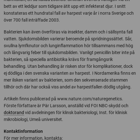
bett av ett leddjur som tidigare ätit upp ett infekterat djur. I snitt
konstateras ett hundratal fall av harpest varje år i norra Sverige och
över 700 fall inträffade 2003.
Bakterien kan även överföras via insekter, damm och i sällsynta fall
vatten. Sjukdomsbilden varierar beroende på spridningssättet. Sår,
svullna lymfknutor och lunginflammation hör tillsammans med hög
och långvarig feber till sjukdomsbilden. Vanligt penicillin biter inte på
bakterien, så speciella antibiotika krävs för framgångsrik
behandling. Utan behandling är risken stor för komplikationer, dock
ej dödliga i den svenska varianten av harpest. I Nordamerika finns en
mer ilsken variant av bakterien, som den sekvenserade stammen
tillhör och där har också viss andel av harpestfallen dödlig utgång.
Artikeln finns publicerad på www.nature.com/naturegenetics.
Förste författare är Pär Larsson, anställd vid FOI NBC-skydd och
doktorand
vid avdelningen för klinsk bakteriologi, Inst. för klinisk
mikrobiologi, Umeå universitet.
Kontaktinformation
För mer information, kontakta: