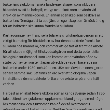
bakteriens sjukdomsframkallande egenskaper, som inkluderar
bildandet av så kallade pili, en typ av utskott som används vid
infektion av människoceller. En annan egenskap som beskrivs är
bakteriens förmåga att ta upp järn, en egenskap som är nödvändig
för att bakterien ska kunna framkalla sjukdom.
Kartläggningen av Francisella tularensis fullständiga genom är ett
viktigt framsteg för förståelsen av hur denna bakterie framkallar
sjukdom hos människa, och kommer att ge fart åt framtida arbete
för att skapa möjlighet till skyddsåtgärder mot detta potentiella
biologiska stridsmedel, som kan komma att användas både av
stater och av terrorister. Japan utvecklade vapen baserade på
bakterien under 1930- och 40-talen. USA och Sovjetunionen gjorde
senare samma sak. Det finns en oro över att biologiska vapen
innehållande denna bakterie fortfarande existerar på andra håll i
världen.
Harpest är en akut febersjukdom som är känd i Sverige sedan 1930-
talet. Utbrott av sjukdomen uppkommer bland gnagare med några
års mellanrum, och sjukdomen kan då också överföras till
människan, en så kallad zoonos. Smittan överförs vanligen via ett