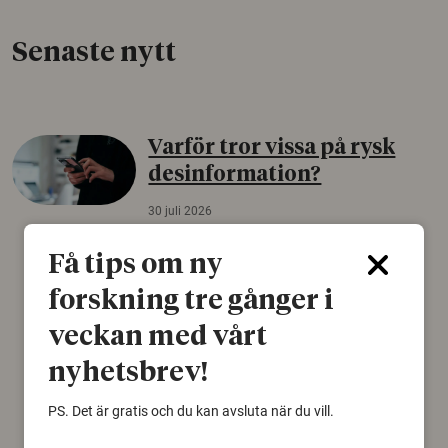
Senaste nytt
Varför tror vissa på rysk
desinformation?
30 juli 2026
Personer som är mer benägna att tro på
Få tips om ny
konspirationsteorier är ofta mer mottagliga
för rysk desinformation. Det visar en studie
forskning tre gånger i
från Försvarshögskolan med deltagare i fyra
veckan med vårt
europeiska länder.
nyhetsbrev!
Säkerhetspolitik
PS. Det är gratis och du kan avsluta när du vill.