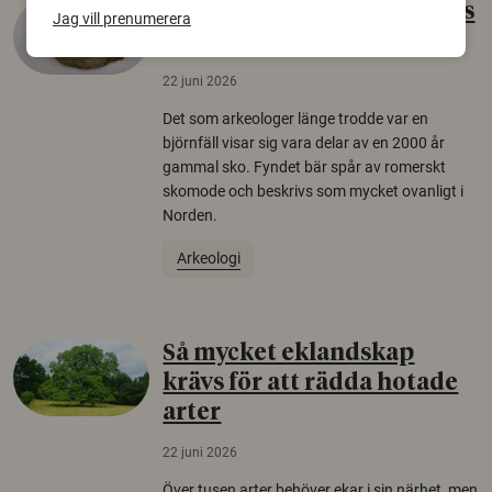
Gammalt skinn var Sveriges
Jag vill prenumerera
äldsta sko
22 juni 2026
Det som arkeologer länge trodde var en
björnfäll visar sig vara delar av en 2000 år
gammal sko. Fyndet bär spår av romerskt
skomode och beskrivs som mycket ovanligt i
Norden.
Arkeologi
Så mycket eklandskap
krävs för att rädda hotade
arter
22 juni 2026
Över tusen arter behöver ekar i sin närhet, men