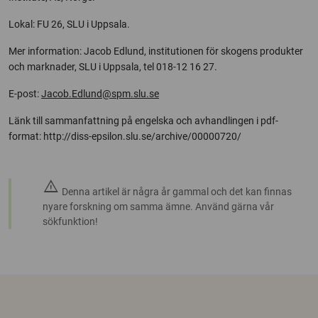
Lokal: FU 26, SLU i Uppsala.
Mer information: Jacob Edlund, institutionen för skogens produkter
och marknader, SLU i Uppsala, tel 018-12 16 27.
E-post:
Jacob.Edlund@spm.slu.se
Länk till sammanfattning på engelska och avhandlingen i pdf-
format: http://diss-epsilon.slu.se/archive/00000720/
warning
Denna artikel är några år gammal och det kan finnas
nyare forskning om samma ämne. Använd gärna vår
sökfunktion!