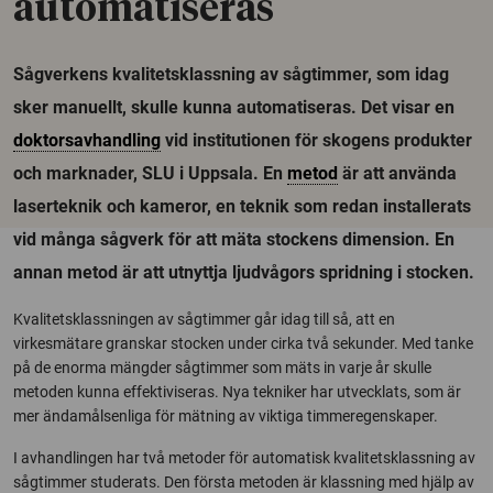
automatiseras
Sågverkens kvalitetsklassning av sågtimmer, som idag
sker manuellt, skulle kunna automatiseras. Det visar en
doktorsavhandling
vid institutionen för skogens produkter
och marknader, SLU i Uppsala. En
metod
är att använda
laserteknik och kameror, en teknik som redan installerats
vid många sågverk för att mäta stockens dimension. En
annan metod är att utnyttja ljudvågors spridning i stocken.
Kvalitetsklassningen av sågtimmer går idag till så, att en
virkesmätare granskar stocken under cirka två sekunder. Med tanke
på de enorma mängder sågtimmer som mäts in varje år skulle
metoden kunna effektiviseras. Nya tekniker har utvecklats, som är
mer ändamålsenliga för mätning av viktiga timmeregenskaper.
I avhandlingen har två metoder för automatisk kvalitetsklassning av
sågtimmer studerats. Den första metoden är klassning med hjälp av