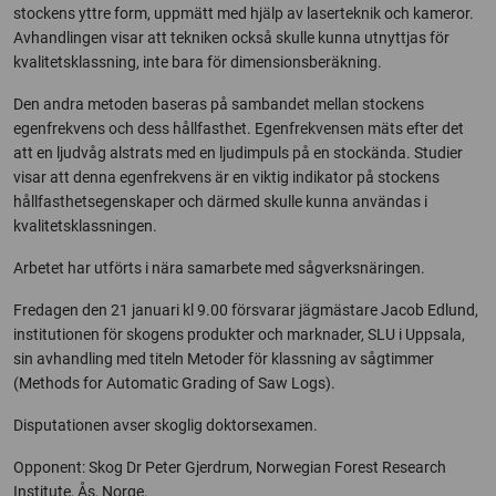
stockens yttre form, uppmätt med hjälp av laserteknik och kameror.
Avhandlingen visar att tekniken också skulle kunna utnyttjas för
kvalitetsklassning, inte bara för dimensionsberäkning.
Den andra metoden baseras på sambandet mellan stockens
egenfrekvens och dess hållfasthet. Egenfrekvensen mäts efter det
att en ljudvåg alstrats med en ljudimpuls på en stockända. Studier
visar att denna egenfrekvens är en viktig indikator på stockens
hållfasthetsegenskaper och därmed skulle kunna användas i
kvalitetsklassningen.
Arbetet har utförts i nära samarbete med sågverksnäringen.
Fredagen den 21 januari kl 9.00 försvarar jägmästare Jacob Edlund,
institutionen för skogens produkter och marknader, SLU i Uppsala,
sin avhandling med titeln Metoder för klassning av sågtimmer
(Methods for Automatic Grading of Saw Logs).
Disputationen avser skoglig doktorsexamen.
Opponent: Skog Dr Peter Gjerdrum, Norwegian Forest Research
Institute, Ås, Norge.