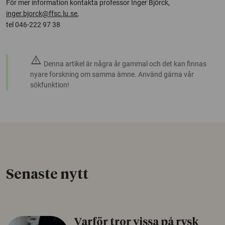
För mer information kontakta professor Inger Björck,
inger.bjorck@ffsc.lu.se
,
tel 046-222 97 38
warning
Denna artikel är några år gammal och det kan finnas
nyare forskning om samma ämne. Använd gärna vår
sökfunktion!
Senaste nytt
Varför tror vissa på rysk