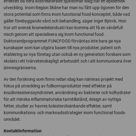
effekten då flera kostrelaterade sjukdomar idag har en epidemisk
utveckling. Inom Region Skåne har man nu fått upp ögonen för den
stora potential som finns inom functional food-konceptet, både vad
gäller förebyggande vård och behandling, säger Inger Björck. Hon
tror att svensk livsmedelsindustri kan komma att få en värdefull
nisch genom att specialisera sig inom functional food.
Doktorandprogrammet FUNCFOOD förväntas inte bara ge nya
kunskaper som kan utgöra basen till nya produkter, patent och
etablering av nya företag utan också en ny generation forskare som
skolats i ett tvärvetenskapligt arbetssätt och i att kommunicera över
ämnesgränserna.
Av den forskning som finns redan idag kan nämnas projekt med
fokus på utveckling av fullkornsprodukter med effekter på
insulinresistenssyndromet, användning av bakterier och kolhydrater
för att minska inflammatoriska tarmtillstånd, design av nyttiga
fetter, studier av havres kolesterolsänkande effekter, samt
kommunikations- och marknadsstrategier inom functional foods-
området.
Kontaktinformation