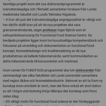
Samtliga projekt inom det nya doktorandprogrammet är
tvärvetenskapliga och i flertalet samarbetar forskare från Lunds
medicinska fakultet och Lunds Tekniska Högskola.
– Vi tror att just det tvärvetenskapliga angreppssättet är viktigt och
har därför ställt krav på att de nya projekten ska vara
gränsöverskridande, säger
professor
Inger Björck som är
verksamhetsansvarig för Functional Food Science Centre. De
beviljade projekten ligger inom tre huvudsakliga kompetensblock och
fokuserar på utveckling och dokumentation av functional food-
koncept, livsmedelsdesign och kvalitetssäkring av de nya
produkternas så kallade hälsomervärde, samt kommunikation av
detta hälsomervärde till konsumenter och marknad.
Inom ramen för FUNCFOOD-programmet ska tolv
doktorander
från
sammanlagt sex olika fakulteter vid Lunds universitet samarbeta
med region Skåne och livsmedelsindustrin. Behovet av att ta fram ny
kunskap inom området är stort, men det finns också ett stort behov
av att i högre utsträckning börja tillämpa den kunskap som finns
redan idag.
– Ett viktigt motiv för functional food science är den förebyggande