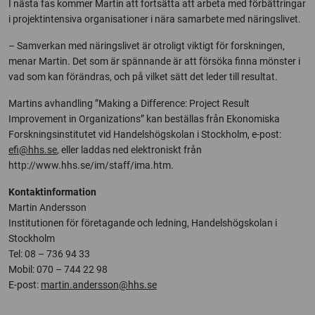
I nästa fas kommer Martin att fortsätta att arbeta med förbättringar
i projektintensiva organisationer i nära samarbete med näringslivet.
– Samverkan med näringslivet är otroligt viktigt för forskningen,
menar Martin. Det som är spännande är att försöka finna mönster i
vad som kan förändras, och på vilket sätt det leder till resultat.
Martins avhandling ”Making a Difference: Project Result
Improvement in Organizations” kan beställas från Ekonomiska
Forskningsinstitutet vid Handelshögskolan i Stockholm, e-post:
efi@hhs.se
, eller laddas ned elektroniskt från
http://www.hhs.se/im/staff/ima.htm.
Kontaktinformation
Martin Andersson
Institutionen för företagande och ledning, Handelshögskolan i
Stockholm
Tel: 08 – 736 94 33
Mobil: 070 – 744 22 98
E-post:
martin.andersson@hhs.se