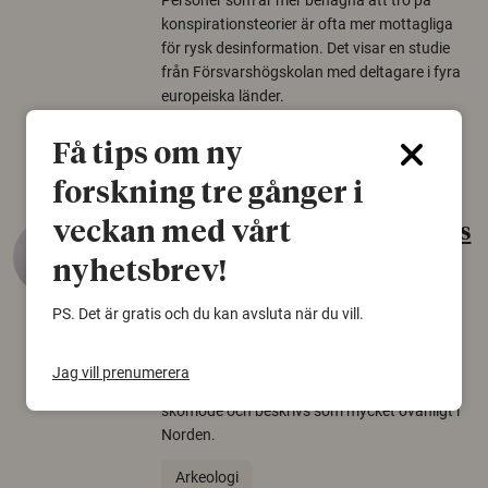
Personer som är mer benägna att tro på
konspirationsteorier är ofta mer mottagliga
för rysk desinformation. Det visar en studie
från Försvarshögskolan med deltagare i fyra
europeiska länder.
Säkerhetspolitik
Få tips om ny
forskning tre gånger i
veckan med vårt
Gammalt skinn var Sveriges
äldsta sko
nyhetsbrev!
22 juni 2026
PS. Det är gratis och du kan avsluta när du vill.
Det som arkeologer länge trodde var en
björnfäll visar sig vara delar av en 2000 år
Jag vill prenumerera
gammal sko. Fyndet bär spår av romerskt
skomode och beskrivs som mycket ovanligt i
Norden.
Arkeologi