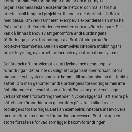
Första ordningens förändringar handlar om att utnyttja
organisationens redan existerande metoder och mallar för hur
arbetet skall fungera i projekten. Ibland är det dock inte tillräckligt
med dessa. Om verksamheten exempelvis expanderat kan man ha
”växt ur” de arbetsmetoder och system som använts tidigare. Det
kan då finnas behov av att genomföra andra ordningens
förändringar, d.v.s. förändringar av förutsättningarna för
projektverksamheten. Det kan exempelvis innebära utbildningar i
projektstyrning, nya arbetsrutiner och nya informationssystem.
Det är dock ofta problematiskt att lyckas med denna typ av
förändringar. Det är inte ovanligt att organisationer försökt införa
manualer och system, som inte kommit till användning på det tänkta
sättet. Om man genomför andra ordningens förändringar men inte
åstadkommer de resultat som eftersträvas kan problemet ligga i
verksamhetens förbättringsmetoder. Nyckeln ligger då i att ändra på
sättet som förändringarna genomförs på, vilket kallas tredje
ordningens förändringar. Det kan exempelvis innebära att involvera
medarbetarna mer under förändringsprocessen för att skapa en
större förståelse för vad som ligger bakom förändringen.