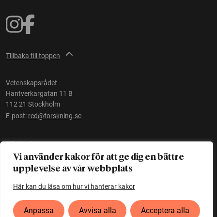
Tillbaka till toppen
Vetenskapsrådet
Hantverkargatan 11 B
112 21 Stockholm
E-post:
red@forskning.se
Tillgänglighet
Vi använder kakor för att ge dig en bättre
upplevelse av vår webbplats
Ett initiativ av
Vetenskapsrådet
Här kan du läsa om hur vi hanterar kakor
Anpassa
Avvisa alla
Acceptera alla