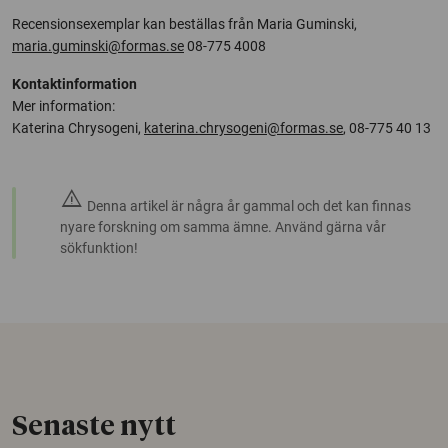
Recensionsexemplar kan beställas från Maria Guminski,
maria.guminski@formas.se
08-775 4008
Kontaktinformation
Mer information:
Katerina Chrysogeni,
katerina.chrysogeni@formas.se
, 08-775 40 13
warning
Denna artikel är några år gammal och det kan finnas
nyare forskning om samma ämne. Använd gärna vår
sökfunktion!
Senaste nytt