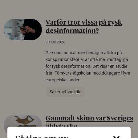
Varför tror vissa på rysk
desinformation?
30 juli 2026
Personer som är mer benägna att tro på
konspirationsteorier är ofta mer mottagliga
för rysk desinformation. Det visar en studie
från Försvarshögskolan med deltagare i fyra
europeiska länder.
Säkerhetspolitik
Gammalt skinn var Sveriges
äldsta sko
22 juni 2026