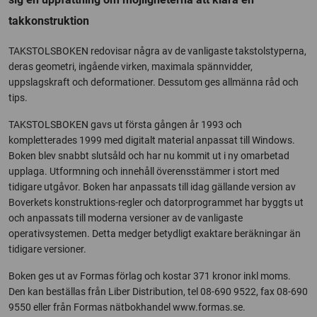
takkonstruktion
TAKSTOLSBOKEN redovisar några av de vanligaste takstolstyperna,
deras geometri, ingående virken, maximala spännvidder,
uppslagskraft och deformationer. Dessutom ges allmänna råd och
tips.
TAKSTOLSBOKEN gavs ut första gången år 1993 och
kompletterades 1999 med digitalt material anpassat till Windows.
Boken blev snabbt slutsåld och har nu kommit ut i ny omarbetad
upplaga. Utformning och innehåll överensstämmer i stort med
tidigare utgåvor. Boken har anpassats till idag gällande version av
Boverkets konstruktions-regler och datorprogrammet har byggts ut
och anpassats till moderna versioner av de vanligaste
operativsystemen. Detta medger betydligt exaktare beräkningar än
tidigare versioner.
Boken ges ut av Formas förlag och kostar 371 kronor inkl moms.
Den kan beställas från Liber Distribution, tel 08-690 9522, fax 08-690
9550 eller från Formas nätbokhandel www.formas.se.