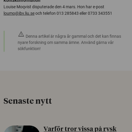
Kontaktinformation
Louise Moqvist disputerade den 4 mars. Hon har e-post
loumo@ibv.liu.se
och telefon 013 285843 eller 0733 343551
warning
Denna artikel är några år gammal och det kan finnas
nyare forskning om samma ämne. Använd gärna vår
sökfunktion!
Senaste nytt
Varför tror vissa på rysk