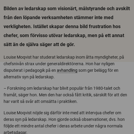
Bilden av ledarskap som visionärt, målstyrande och avskilt
från den löpande verksamheten stämmer inte med
verkligheten. Istället skapar denna bild frustration hos
chefer, som förvisso utövar ledarskap, men på ett annat
sätt än de själva säger att de gör.
Louise Moqvist har studerat ledarskap inom åtta myndigheter, på
chefsnivån strax under generaldirektörerna. Hon har nyligen
disputerat i pedagogik på en
avhandling
som ger belägg för en
alternativ syn på ledarskap.
– Forskning om ledarskap har blivit populär från 1980-talet och
framåt, säger hon. Men den har också fått kritik, särskilt för att den
har varit så svår att omsätta i praktiken.
Louise Moqvist nöjde sig därför inte med att intervjua chefer om
deras syn på ledarskap. Hon gjorde också observationer, dvs. hon
följde ett mindre antal chefer i deras arbete under några normala
arbetsdagar.