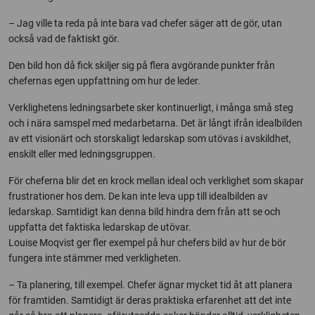
– Jag ville ta reda på inte bara vad chefer säger att de gör, utan
också vad de faktiskt gör.
Den bild hon då fick skiljer sig på flera avgörande punkter från
chefernas egen uppfattning om hur de leder.
Verklighetens ledningsarbete sker kontinuerligt, i många små steg
och i nära samspel med medarbetarna. Det är långt ifrån idealbilden
av ett visionärt och storskaligt ledarskap som utövas i avskildhet,
enskilt eller med ledningsgruppen.
För cheferna blir det en krock mellan ideal och verklighet som skapar
frustrationer hos dem. De kan inte leva upp till idealbilden av
ledarskap. Samtidigt kan denna bild hindra dem från att se och
uppfatta det faktiska ledarskap de utövar.
Louise Moqvist ger fler exempel på hur chefers bild av hur de bör
fungera inte stämmer med verkligheten.
– Ta planering, till exempel. Chefer ägnar mycket tid åt att planera
för framtiden. Samtidigt är deras praktiska erfarenhet att det inte