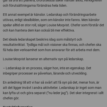
går så bra att planera, oförutsedda saker händer alltid, verkligheten
och förutsättningarna förändras hela tiden.
Ett annat exempel är känslor. Ledarskap och förändringsarbete
utövas, enligt idealbilden, som om känslor inte fanns. Men känslor
spelar alltid en stor roll, säger Louise Moqvist. Chefer som förstår det
och kan hantera dem kan också bli mer effektiva.
Det ideala ledarskapet beskrivs idag som målstyrt och
resultatinriktat. Tydliga mål och visioner ska finnas, och chefen ska
få hela den verksamhet som hon ansvarar för att arbeta mot dem.
Louise Moqvist lanserar en alternativ syn på ledarskap.
– Ledarskap är en process, säger hon, inte en egenskap. Det
inbegriper processer av påverkan, lärande och utveckling.
En anledning till att vi har så svårt att få syn på det, menar hon, är
att det ligger invävt i andra aktiviteter. Ledarskap är inget som man
kan lyfta ut och göra separat (”nu leder jag”). Det sker integrerat i allt
chefen gör.