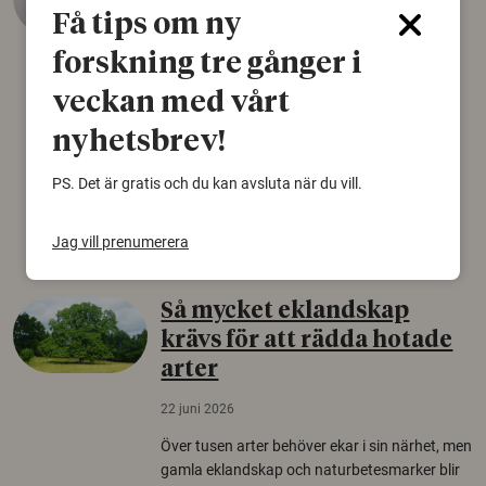
äldsta sko
Få tips om ny
22 juni 2026
forskning tre gånger i
Det som arkeologer länge trodde var en
veckan med vårt
björnfäll visar sig vara delar av en 2000 år
gammal sko. Fyndet bär spår av romerskt
nyhetsbrev!
skomode och beskrivs som mycket ovanligt i
Norden.
PS. Det är gratis och du kan avsluta när du vill.
Arkeologi
Jag vill prenumerera
Så mycket eklandskap
krävs för att rädda hotade
arter
22 juni 2026
Över tusen arter behöver ekar i sin närhet, men
gamla eklandskap och naturbetesmarker blir