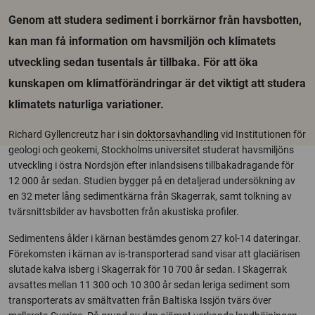
Genom att studera sediment i borrkärnor från havsbotten,
kan man få information om havsmiljön och klimatets
utveckling sedan tusentals år tillbaka. För att öka
kunskapen om klimatförändringar är det viktigt att studera
klimatets naturliga variationer.
Richard Gyllencreutz har i sin
doktorsavhandling
vid Institutionen för
geologi och geokemi, Stockholms universitet studerat havsmiljöns
utveckling i östra Nordsjön efter inlandsisens tillbakadragande för
12 000 år sedan. Studien bygger på en detaljerad undersökning av
en 32 meter lång sedimentkärna från Skagerrak, samt tolkning av
tvärsnittsbilder av havsbotten från akustiska profiler.
Sedimentens ålder i kärnan bestämdes genom 27 kol-14 dateringar.
Förekomsten i kärnan av is-transporterad sand visar att glaciärisen
slutade kalva isberg i Skagerrak för 10 700 år sedan. I Skagerrak
avsattes mellan 11 300 och 10 300 år sedan leriga sediment som
transporterats av smältvatten från Baltiska Issjön tvärs över