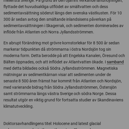
mellersta Sverige. På grund av den ojämnt verkande landhöjningen,
flyttade det huvudsakliga utflödet av smältvatten och dess
sedimentavsättning söderut längs den svenska västkusten. För 10
300 år sedan avtog den smältande inlandsisens påverkan på
sedimentavsättningen i Skagerrak, och sedimenten dominerades av
inflöde från Atlanten och Norra Jyllandsströmmen.
En abrupt förändring mot grövre kornstorlekar för 8 500 år sedan
markerar tidpunkten då strömmarna i östra Nordsjön tog sin
moderna form. Detta berodde på att Engelska Kanalen, Öresund och
Bälten öppnades, och att inflödet av Atlantvatten ökade. I
samband
med detta bildades också Södra Jyllandsströmmen. Magnetiska
mätningar av sedimentkärnan visar att sedimenten under de
senaste 8 500 åren främst har kommit från Atlanten och Nordsjön,
med varierande bidrag från Södra Jyllandsströmmen, Östersjön
samt strömmarna längs västra Sverige och södra Norge. Dessa
resultat utgör en viktig grund för fortsatta studier av Skandinaviens
klimatutveckling.
Doktorsavhandlingens titel: Holocene and latest glacial