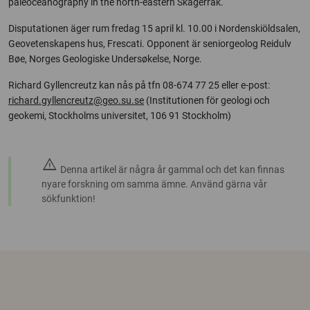
paleoceanography in the north-eastern Skagerrak.
Disputationen äger rum fredag 15 april kl. 10.00 i Nordenskiöldsalen,
Geovetenskapens hus, Frescati. Opponent är seniorgeolog Reidulv
Bøe, Norges Geologiske Undersøkelse, Norge.
Richard Gyllencreutz kan nås på tfn 08-674 77 25 eller e-post:
richard.gyllencreutz@geo.su.se
(Institutionen för geologi och
geokemi, Stockholms universitet, 106 91 Stockholm)
warning
Denna artikel är några år gammal och det kan finnas
nyare forskning om samma ämne. Använd gärna vår
sökfunktion!