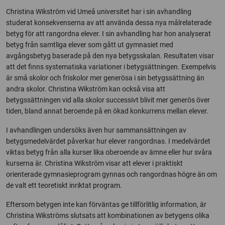
Christina Wikström vid Umeå universitet har i sin avhandling
studerat konsekvenserna av att använda dessa nya målrelaterade
betyg för att rangordna elever. I sin avhandling har hon analyserat
betyg från samtliga elever som gått ut gymnasiet med
avgångsbetyg baserade på den nya betygsskalan. Resultaten visar
att det finns systematiska variationer i betygsättningen. Exempelvis
är små skolor och friskolor mer generösa i sin betygssättning än
andra skolor. Christina Wikström kan också visa att
betygssättningen vid alla skolor successivt blivit mer generös över
tiden, bland annat beroende på en ökad konkurrens mellan elever.
I avhandlingen undersöks även hur sammansättningen av
betygsmedelvärdet påverkar hur elever rangordnas. I medelvärdet
viktas betyg från alla kurser lika oberoende av ämne eller hur svåra
kurserna är. Christina Wikström visar att elever i praktiskt
orienterade gymnasieprogram gynnas och rangordnas högre än om
de valt ett teoretiskt inriktat program.
Eftersom betygen inte kan förväntas ge tillförlitlig information, är
Christina Wikströms slutsats att kombinationen av betygens olika