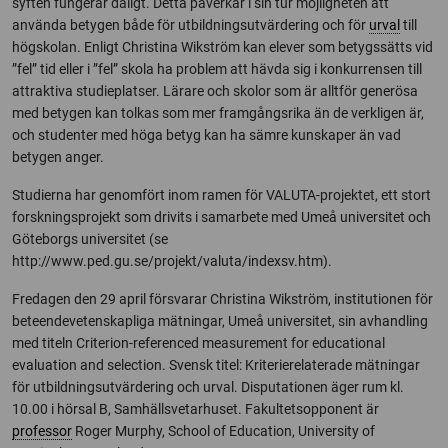
syften fungerar dåligt. Detta påverkar i sin tur möjligheten att
använda betygen både för utbildningsutvärdering och för
urval
till
högskolan. Enligt Christina Wikström kan elever som betygssätts vid
”fel” tid eller i ”fel” skola ha problem att hävda sig i konkurrensen till
attraktiva studieplatser. Lärare och skolor som är alltför generösa
med betygen kan tolkas som mer framgångsrika än de verkligen är,
och studenter med höga betyg kan ha sämre kunskaper än vad
betygen anger.
Studierna har genomfört inom ramen för VALUTA-projektet, ett stort
forskningsprojekt som drivits i samarbete med Umeå universitet och
Göteborgs universitet (se
http://www.ped.gu.se/projekt/valuta/indexsv.htm).
Fredagen den 29 april försvarar Christina Wikström, institutionen för
beteendevetenskapliga mätningar, Umeå universitet, sin avhandling
med titeln Criterion-referenced measurement for educational
evaluation and selection. Svensk titel: Kriterierelaterade mätningar
för utbildningsutvärdering och urval. Disputationen äger rum kl.
10.00 i hörsal B, Samhällsvetarhuset. Fakultetsopponent är
professor
Roger Murphy, School of Education, University of