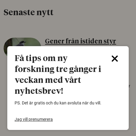
Senaste nytt
Gener från istiden styr
flyttfåglars omvägar till
Få tips om ny
Afrika
forskning tre gånger i
10 augusti 2026
veckan med vårt
En svartvit flugsnappare från Sibirien flyger
över 4 500 kilometer längre än nödvändigt för
nyhetsbrev!
att nå sitt övervintringsområde i Afrika.
Förklaringen kan finnas i genetiska
PS. Det är gratis och du kan avsluta när du vill.
instruktioner som fåglarna bär med sig från
den senaste istiden.
Jag vill prenumerera
Fåglar
Genetik