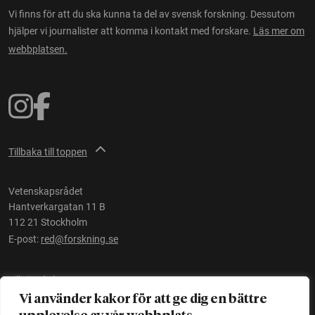
Vi finns för att du ska kunna ta del av svensk forskning. Dessutom
hjälper vi journalister att komma i kontakt med forskare.
Läs mer om
webbplatsen.
Tillbaka till toppen
Vetenskapsrådet
Hantverkargatan 11 B
112 21 Stockholm
E-post:
red@forskning.se
Tillgänglighet
Vi använder kakor för att ge dig en bättre