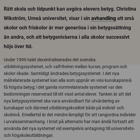
Rätt skola och tidpunkt kan avgöra elevers betyg. Christina
Wikström, Umeå universitet, visar i sin
avhandling
att små
skolor och friskolor är mer generösa i sin betygssättning
än andra, och att betygsnivåerna i alla skolor successivt
höjs över tid.
Under 1990-talet decentraliserades det svenska
utbildningssystemet, och valfriheten mellan kurser, program och
skolor ökade. Samtidigt ändrades betygssystemet. I det nya
målrelaterade systemet kan alla som uppnår en viss kunskapsnivå
få högsta betyg; i det gamla normrelaterade systemet var den
bedömningen reserverad till ett visst antal elever. Tanken är att det
nya betygssystemet ska vara användbart för utvärdering av
kunskaper och därmed utbildningskvalitet både på individ- och
skolnivå. Emellertid är det mindre lämpligt för att rangordna individer
i urvalssammanhang. I brist på alternativ har man ändå fortsatt att
använda det nya systemet vid exempelvis antagning till universitets-
och högskoleutbildningar.