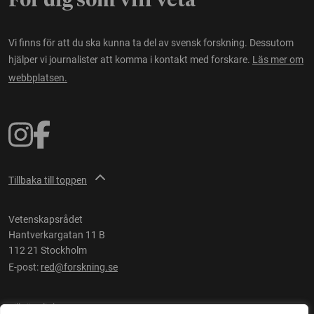
För dig som vill veta
Vi finns för att du ska kunna ta del av svensk forskning. Dessutom
hjälper vi journalister att komma i kontakt med forskare.
Läs mer om
webbplatsen.
Tillbaka till toppen
Vetenskapsrådet
Hantverkargatan 11 B
112 21 Stockholm
E-post:
red@forskning.se
Tillgänglighet