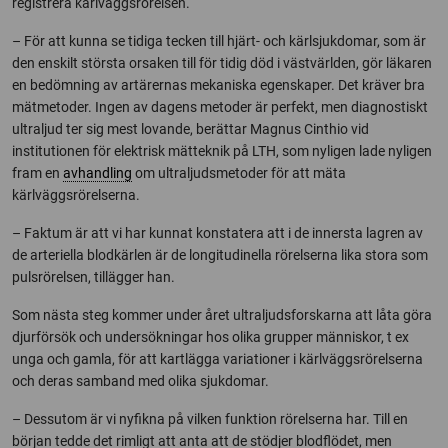
registrera kärlväggsrörelsen.
– För att kunna se tidiga tecken till hjärt- och kärlsjukdomar, som är
den enskilt största orsaken till för tidig död i västvärlden, gör läkaren
en bedömning av artärernas mekaniska egenskaper. Det kräver bra
mätmetoder. Ingen av dagens metoder är perfekt, men diagnostiskt
ultraljud ter sig mest lovande, berättar Magnus Cinthio vid
institutionen för elektrisk mätteknik på LTH, som nyligen lade nyligen
fram en
avhandling
om ultraljudsmetoder för att mäta
kärlväggsrörelserna.
– Faktum är att vi har kunnat konstatera att i de innersta lagren av
de arteriella blodkärlen är de longitudinella rörelserna lika stora som
pulsrörelsen, tillägger han.
Som nästa steg kommer under året ultraljudsforskarna att låta göra
djurförsök och undersökningar hos olika grupper människor, t ex
unga och gamla, för att kartlägga variationer i kärlväggsrörelserna
och deras samband med olika sjukdomar.
– Dessutom är vi nyfikna på vilken funktion rörelserna har. Till en
början tedde det rimligt att anta att de stödjer blodflödet, men