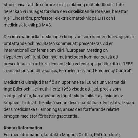
studier visar att de snarare rör sig i riktning mot blodflödet. Inte
heller kan vi i nuläget förklara den cirkelliknande rörelsen, berättar
Kjell Lindström,
professor
i elektrisk mätteknik på LTH och i
medicinsk teknik på MAS.
Den internationella forskningen kring vad som händer i kärlväggen är
omfattande och resultaten kommer att presenteras vid en
internationell konferens om kärl, ”European Meeting on
Hypertension” i juni. Den nya mätmetoden kommer också att
presenteras i en artikel i den ansedda vetenskapliga tidskriften ”IEEE
Transactions on Ultrasonics, Ferroelectrics, and Frequency Control”.
Medicinskt ultraljud har f ö sin upprinnelse i Lunds universitet då
Inge Edler och Hellmuth Hertz 1953 visade att ljud, precis som
röntgenstrålar, kan användas för att skapa bilder av insidan av
kroppen. Trots att tekniken sedan dess snabbt har utvecklats, liksom
dess medicinska tillämpningar, anses den fortfarande relativt
omogen med stor förbättringspotential.
Kontaktinformation
För mer information, kontakta Magnus Cinthio,
PhD
, forskare,