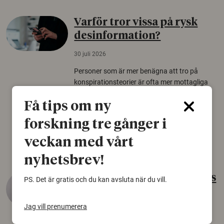
Varför tror vissa på rysk
desinformation?
30 juli 2026
Personer som är mer benägna att tro på
konspirationsteorier är ofta mer mottagliga
för rysk desinformation. Det visar en studie
Få tips om ny
från Försvarshögskolan med deltagare i fyra
europeiska länder.
forskning tre gånger i
Säkerhetspolitik
veckan med vårt
nyhetsbrev!
Gammalt skinn var Sveriges
PS. Det är gratis och du kan avsluta när du vill.
äldsta sko
Jag vill prenumerera
22 juni 2026