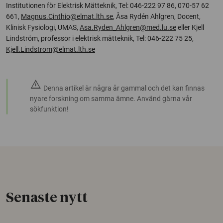
Institutionen för Elektrisk Mätteknik, Tel: 046-222 97 86, 070-57 62
661,
Magnus.Cinthio@elmat.lth.se
, Åsa Rydén Ahlgren, Docent,
Klinisk Fysiologi, UMAS,
Asa.Ryden_Ahlgren@med.lu.se
eller Kjell
Lindström, professor i elektrisk mätteknik, Tel: 046-222 75 25,
Kjell.Lindstrom@elmat.lth.se
warning
Denna artikel är några år gammal och det kan finnas
nyare forskning om samma ämne. Använd gärna vår
sökfunktion!
Senaste nytt