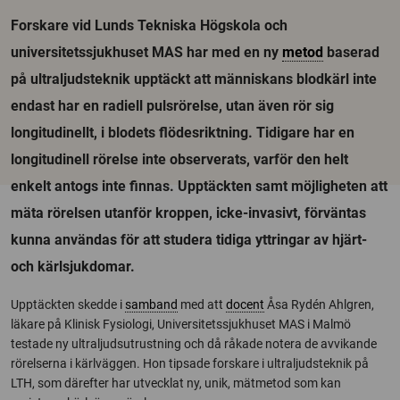
Forskare vid Lunds Tekniska Högskola och
universitetssjukhuset MAS har med en ny
metod
baserad
på ultraljudsteknik upptäckt att människans blodkärl inte
endast har en radiell pulsrörelse, utan även rör sig
longitudinellt, i blodets flödesriktning. Tidigare har en
longitudinell rörelse inte observerats, varför den helt
enkelt antogs inte finnas. Upptäckten samt möjligheten att
mäta rörelsen utanför kroppen, icke-invasivt, förväntas
kunna användas för att studera tidiga yttringar av hjärt-
och kärlsjukdomar.
Upptäckten skedde i
samband
med att
docent
Åsa Rydén Ahlgren,
läkare på Klinisk Fysiologi, Universitetssjukhuset MAS i Malmö
testade ny ultraljudsutrustning och då råkade notera de avvikande
rörelserna i kärlväggen. Hon tipsade forskare i ultraljudsteknik på
LTH, som därefter har utvecklat ny, unik, mätmetod som kan