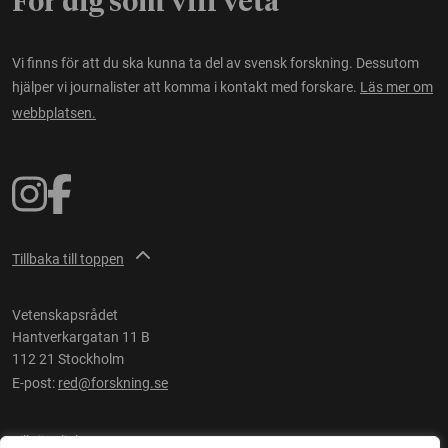
För dig som vill veta
Vi finns för att du ska kunna ta del av svensk forskning. Dessutom
hjälper vi journalister att komma i kontakt med forskare.
Läs mer om
webbplatsen.
Tillbaka till toppen
Vetenskapsrådet
Hantverkargatan 11 B
112 21 Stockholm
E-post:
red@forskning.se
Tillgänglighet