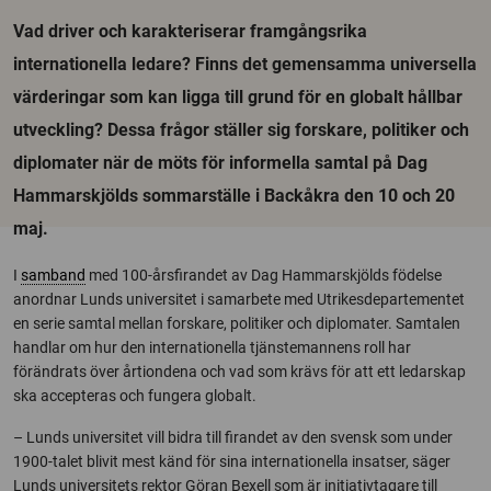
Vad driver och karakteriserar framgångsrika
internationella ledare? Finns det gemensamma universella
värderingar som kan ligga till grund för en globalt hållbar
utveckling? Dessa frågor ställer sig forskare, politiker och
diplomater när de möts för informella samtal på Dag
Hammarskjölds sommarställe i Backåkra den 10 och 20
maj.
I
samband
med 100-årsfirandet av Dag Hammarskjölds födelse
anordnar Lunds universitet i samarbete med Utrikesdepartementet
en serie samtal mellan forskare, politiker och diplomater. Samtalen
handlar om hur den internationella tjänstemannens roll har
förändrats över årtiondena och vad som krävs för att ett ledarskap
ska accepteras och fungera globalt.
– Lunds universitet vill bidra till firandet av den svensk som under
1900-talet blivit mest känd för sina internationella insatser, säger
Lunds universitets rektor Göran Bexell som är initiativtagare till