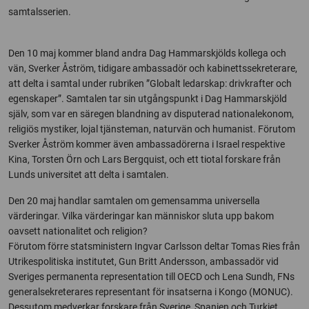
samtalsserien.
Den 10 maj kommer bland andra Dag Hammarskjölds kollega och
vän, Sverker Åström, tidigare ambassadör och kabinettssekreterare,
att delta i samtal under rubriken ”Globalt ledarskap: drivkrafter och
egenskaper”. Samtalen tar sin utgångspunkt i Dag Hammarskjöld
själv, som var en säregen blandning av disputerad nationalekonom,
religiös mystiker, lojal tjänsteman, naturvän och humanist. Förutom
Sverker Åström kommer även ambassadörerna i Israel respektive
Kina, Torsten Örn och Lars Bergquist, och ett tiotal forskare från
Lunds universitet att delta i samtalen.
Den 20 maj handlar samtalen om gemensamma universella
värderingar. Vilka värderingar kan människor sluta upp bakom
oavsett nationalitet och religion?
Förutom förre statsministern Ingvar Carlsson deltar Tomas Ries från
Utrikespolitiska institutet, Gun Britt Andersson, ambassadör vid
Sveriges permanenta representation till OECD och Lena Sundh, FNs
generalsekreterares representant för insatserna i Kongo (MONUC).
Dessutom medverkar forskare från Sverige, Spanien och Turkiet.