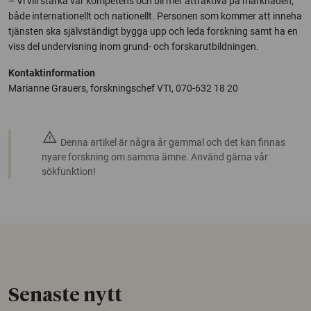
– Vi vill stärka vår kompetens och bli mer attraktiva på marknaden,
både internationellt och nationellt. Personen som kommer att inneha
tjänsten ska självständigt bygga upp och leda forskning samt ha en
viss del undervisning inom grund- och forskarutbildningen.
Kontaktinformation
Marianne Grauers, forskningschef VTI, 070-632 18 20
warning
Denna artikel är några år gammal och det kan finnas
nyare forskning om samma ämne. Använd gärna vår
sökfunktion!
Senaste nytt