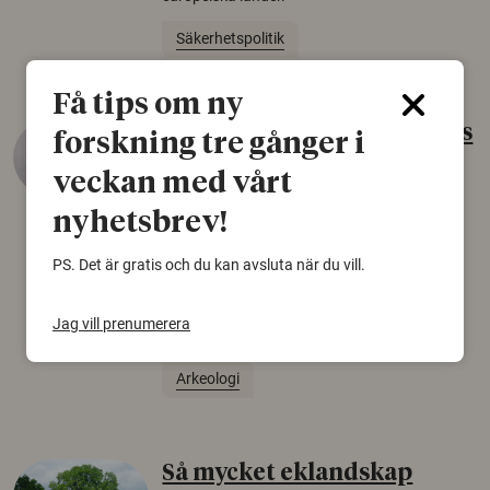
Säkerhetspolitik
Få tips om ny
Gammalt skinn var Sveriges
forskning tre gånger i
äldsta sko
veckan med vårt
22 juni 2026
nyhetsbrev!
Det som arkeologer länge trodde var en
björnfäll visar sig vara delar av en 2000 år
PS. Det är gratis och du kan avsluta när du vill.
gammal sko. Fyndet bär spår av romerskt
skomode och beskrivs som mycket ovanligt i
Jag vill prenumerera
Norden.
Arkeologi
Så mycket eklandskap