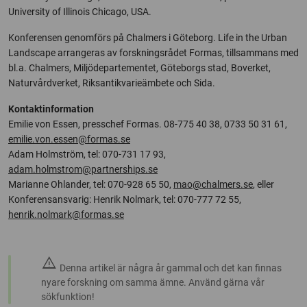
University of Illinois Chicago, USA.
Konferensen genomförs på Chalmers i Göteborg. Life in the Urban
Landscape arrangeras av forskningsrådet Formas, tillsammans med
bl.a. Chalmers, Miljödepartementet, Göteborgs stad, Boverket,
Naturvårdverket, Riksantikvarieämbete och Sida.
Kontaktinformation
Emilie von Essen, presschef Formas. 08-775 40 38, 0733 50 31 61,
emilie.von.essen@formas.se
Adam Holmström, tel: 070-731 17 93,
adam.holmstrom@partnerships.se
Marianne Ohlander, tel: 070-928 65 50,
mao@chalmers.se
, eller
Konferensansvarig: Henrik Nolmark, tel: 070-777 72 55,
henrik.nolmark@formas.se
warning
Denna artikel är några år gammal och det kan finnas
nyare forskning om samma ämne. Använd gärna vår
sökfunktion!