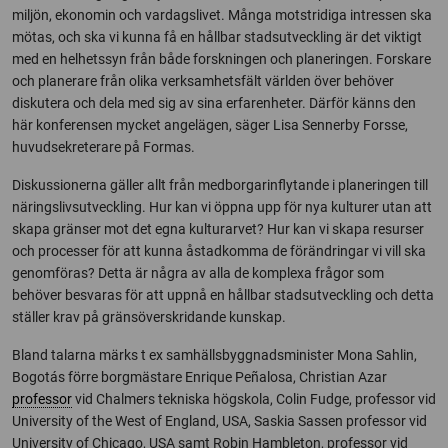
miljön, ekonomin och vardagslivet. Många motstridiga intressen ska
mötas, och ska vi kunna få en hållbar stadsutveckling är det viktigt
med en helhetssyn från både forskningen och planeringen. Forskare
och planerare från olika verksamhetsfält världen över behöver
diskutera och dela med sig av sina erfarenheter. Därför känns den
här konferensen mycket angelägen, säger Lisa Sennerby Forsse,
huvudsekreterare på Formas.
Diskussionerna gäller allt från medborgarinflytande i planeringen till
näringslivsutveckling. Hur kan vi öppna upp för nya kulturer utan att
skapa gränser mot det egna kulturarvet? Hur kan vi skapa resurser
och processer för att kunna åstadkomma de förändringar vi vill ska
genomföras? Detta är några av alla de komplexa frågor som
behöver besvaras för att uppnå en hållbar stadsutveckling och detta
ställer krav på gränsöverskridande kunskap.
Bland talarna märks t ex samhällsbyggnadsminister Mona Sahlin,
Bogotás förre borgmästare Enrique Peñalosa, Christian Azar
professor
vid Chalmers tekniska högskola, Colin Fudge, professor vid
University of the West of England, USA, Saskia Sassen professor vid
University of Chicago, USA samt Robin Hambleton, professor vid